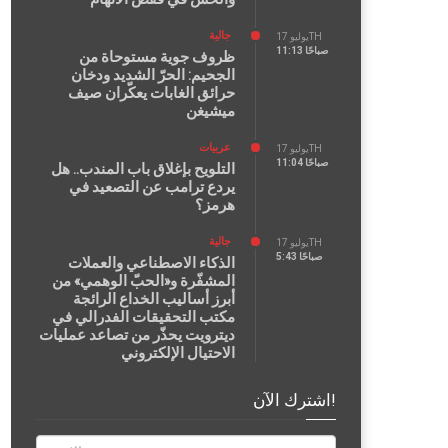
جالية
يوليو 17TH
11:13 صباحًا
ظروف جوية مستوحاة من
الجحيم: الحرّ الشديد ودخان
حرائق الغابات يعكّران صيف
ميشيغن
عربيات
يوليو 17TH
11:04 صباحًا
التلويح بإغلاق باب المندب.. هل
يردع ترامب عن التصعيد في
هرمز؟
جالية
يوليو 17TH
5:43 صباحًا
الذكاء الاصطناعي والعملات
المشفّرة و«الحبّ الوهمي» من
أبرز أساليب الخداع الرائجة
مكتب التحقيقات الفدرالي في
ديترويت يحذّر من تصاعد عمليات
الاحتيال الإلكتروني
اشترك الآن!