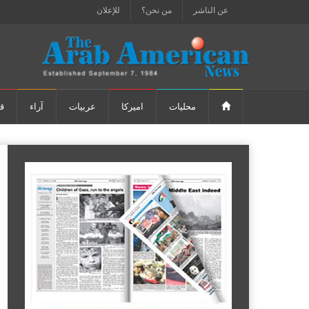
عن الناشر
من نحن؟
للإعلان
محليات
اميركا
عربيات
آراء
ق