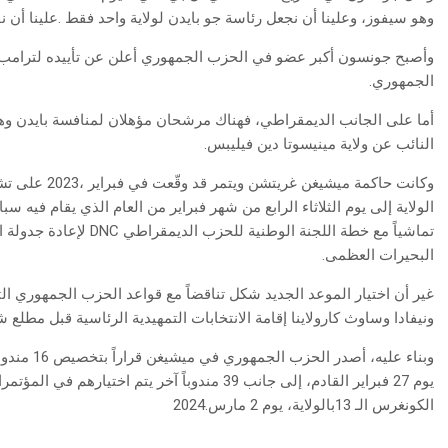
‬وهو‭ ‬سيفوز،‭ ‬وعلينا‭ ‬أن‭ ‬نجعل‭ ‬رئاسة‭ ‬جو‭ ‬بايدن‭ ‬لولاية‭ ‬واحد‭ ‬فقط‭. ‬علينا‭ ‬أن‭ ‬نفعل‭ ‬ذلك‮»‬‭.‬
‬الجمهوري‭.‬
‬النائب‭ ‬عن‭ ‬ولاية‭ ‬مينيسوتا‭ ‬دين‭ ‬فيليبس‭.‬
‬البحيرات‭ ‬العظمى‭.‬
‬ونيفادا‭ ‬وساوث‭ ‬كارولاينا‭ ‬إقامة‭ ‬الانتخابات‭ ‬التمهيدية‭ ‬الرئاسية‭ ‬قبل‭ ‬مطلع‭ ‬شهر‭ ‬آذار‭ (‬مارس‭).‬
‬الكونغرس‭ ‬الـ13‭ ‬بالولاية،‭ ‬يوم‭ ‬2‭ ‬مارس‭ ‬2024‭.‬