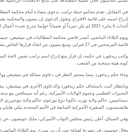
‬لمبنى‭ ‬الكابيتول‭ ‬خلال‭ ‬عملية‭ ‬المصادقة‭ ‬على‭ ‬نتائج‭ ‬الانتخابات‭ ‬الرئاسية‭ ‬لعام‭ ‬2020،‭ ‬أو‭ ‬ما‭ ‬يعرف‭ ‬بـ«أحداث‭ ‬6‭ ‬يناير‮»‬‭.‬
‬أحداث‭ ‬6‭ ‬يناير‭ ‬2021‭ ‬‮«‬لم‭ ‬تكن‭ ‬تمرداً‭ ‬أو‭ ‬عصياناً‮»‬‭ ‬وإنما‭ ‬تندرج‭ ‬تحت‭ ‬‮«‬أعمال‭ ‬الشغب‮»‬‭.‬
‬قائمة‭ ‬المرشحين‭ ‬في‭ ‬27‭ ‬فبراير،‭ ‬ومنع‭ ‬بنسون‭ ‬من‭ ‬اتخاذ‭ ‬قرارها‭ ‬الخاص‭ ‬بشأن‭ ‬ما‭ ‬إذا‭ ‬كان‭ ‬ترامب‭ ‬مؤهلاً‭ ‬أم‭ ‬لا‭.‬
‬كونه‭ ‬هيئة‭ ‬منتخبة‭ ‬من‭ ‬الشعب‭.‬
وجاء‭ ‬حكم‭ ‬ريدفورد‭ ‬بينما‭ ‬يستمر‭ ‬النظر‭ ‬في‭ ‬دعاوى‭ ‬مماثلة‭ ‬في‭ ‬ميشيغن‭ ‬وولايات‭ ‬أخرى‭.‬
‬هاتشينسون،‭ ‬السفيرة‭ ‬الأميركية‭ ‬السابقة‭ ‬في‭ ‬الأمم‭ ‬المتحدة‭ ‬نيكي‭ ‬هايلي‭ ‬ورجل‭ ‬الأعمال‭ ‬فيفيك‭ ‬راماسوامي‭.‬
وفي‭ ‬السياق،‭ ‬أعلن‭ ‬رئيس‭ ‬مجلس‭ ‬النواب‭ ‬الأميركي،‭ ‬مايك‭ ‬جونسون‭ ‬،عن‭ ‬تأييده‭ ‬لترشيح‭ ‬ترامب‭ ‬عن‭ ‬الحزب‭ ‬الجمهوري‭ ‬للرئاسة‭.‬