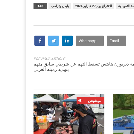
سة التمهيدية
الاقتراع يوم 27 فبراير 2024
بايدن وترامب
TAGS
Whatsapp
Email
PREVIOUS ARTICLE
ة ديربورن هايتس تسقط التهم عن شرطي سابق متهم
بتهديد زميله العربي
ميشيغن