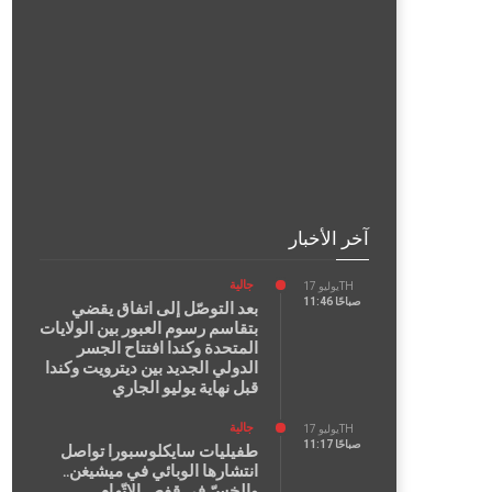
آخر الأخبار
جالية
يوليو 17TH
11:46 صباحًا
بعد التوصّل إلى اتفاق يقضي
بتقاسم رسوم العبور بين الولايات
المتحدة وكندا افتتاح الجسر
الدولي الجديد بين ديترويت وكندا
قبل نهاية يوليو الجاري
جالية
يوليو 17TH
11:17 صباحًا
طفيليات سايكلوسبورا تواصل
انتشارها الوبائي في ميشيغن..
والخسّ في قفص الاتّهام