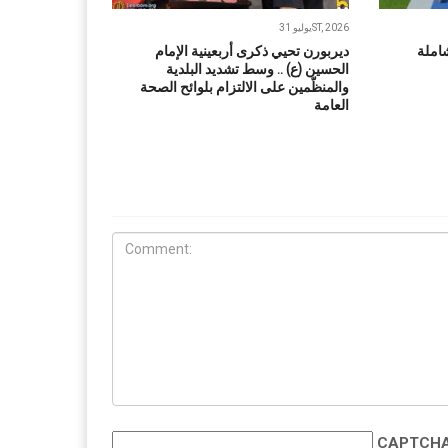
يوليو 31ST, 2026
املة
ديربورن تحيي ذكرى أربعينية الإمام
الحسين (ع) .. وسط تشديد البلدية
والمنظّمين على الالتزام بلوائح الصحة
العامة
CAPTCHA