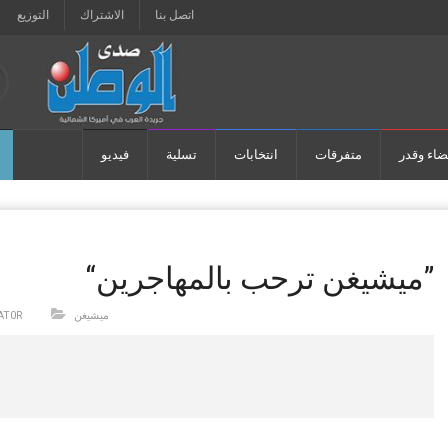
اتصل بنا
الاشتراك
التوزيع
ضاء وقدر
متفرقات
انتخابات
تسلية
فيديو
“ميشيغن ترحب بالمهاجرين”
ميشيغن
AT0R