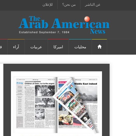
عن الناشر
من نحن؟
للإعلان
محليات
اميركا
عربيات
آراء
ق