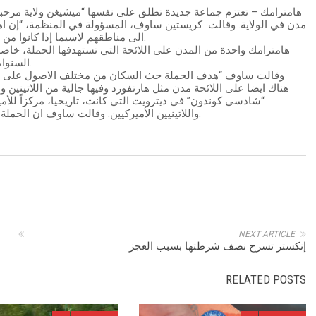
هامترامك – تعتزم جماعة جديدة تطلق على نفسها “ميشيغن ولاية مرحبة
مدن في الولاية. وقالت كريستين ساوف، المسؤولة في المنظمة، “إن اهال
الى مناطقهم لاسيما إذا كانوا من المهاجرين” وهذا بالضبط ما ستسعى المنظمة الى خرقه.
هامترامك واحدة من المدن على اللائحة التي تستهدفها الحملة، خاص
السنوات الماضية شهدت نمواً كبيراً للجاليتين اليمنية والبنغالية.
وقالت ساوف “هدف الحملة حث السكان من مختلف الاصول على الت
هناك ايضا على اللائحة مدن مثل هارتفورد وفيها جالية من اللاتينين 
“شادسي كوندون” في ديترويت التي كانت، تاريخيا، مركزاً للأمي
واللاتينيين الأميركيين. وقالت ساوف ان الحملة تتضمن حفلات عشاء و ندوات مفتوحة و مناسبات أخرى.
NEXT ARTICLE
إنكستر تسرح نصف شرطتها بسبب العجز
RELATED POSTS