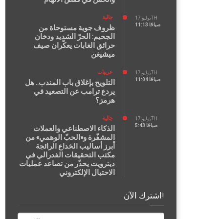
جالية
يوليو 17TH
11:13 صباحًا
ظروف جوية مستوحاة من
الجحيم: الحرّ الشديد ودخان
حرائق الغابات يعكّران صيف
ميشيغن
عربيات
يوليو 17TH
11:04 صباحًا
التلويح بإغلاق باب المندب.. هل
يردع ترامب عن التصعيد في
هرمز؟
جالية
يوليو 17TH
5:43 صباحًا
الذكاء الاصطناعي والعملات
المشفّرة و«الحبّ الوهمي» من
أبرز أساليب الخداع الرائجة
مكتب التحقيقات الفدرالي في
ديترويت يحذّر من تصاعد عمليات
الاحتيال الإلكتروني
اشترك الآن!