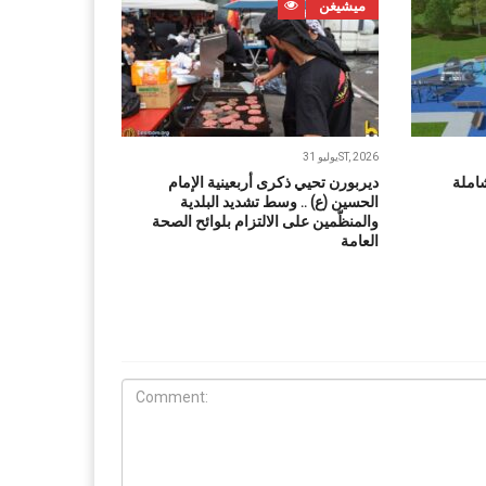
ميشيغن
يوليو 31ST, 2026
املة
ديربورن تحيي ذكرى أربعينية الإمام
الحسين (ع) .. وسط تشديد البلدية
والمنظّمين على الالتزام بلوائح الصحة
العامة