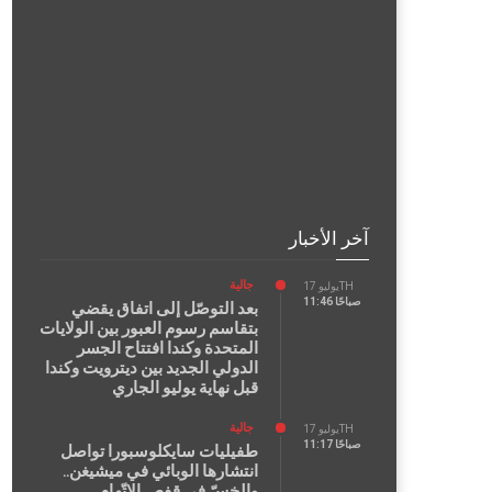
آخر الأخبار
جالية
يوليو 17TH
11:46 صباحًا
بعد التوصّل إلى اتفاق يقضي
بتقاسم رسوم العبور بين الولايات
المتحدة وكندا افتتاح الجسر
الدولي الجديد بين ديترويت وكندا
قبل نهاية يوليو الجاري
جالية
يوليو 17TH
11:17 صباحًا
طفيليات سايكلوسبورا تواصل
انتشارها الوبائي في ميشيغن..
والخسّ في قفص الاتّهام