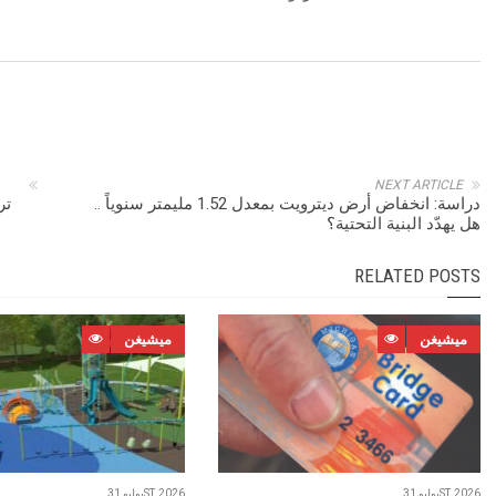
NEXT ARTICLE
دراسة: انخفاض أرض ديترويت بمعدل 1.52 مليمتر سنوياً ..
تر
هل يهدّد البنية التحتية؟
RELATED POSTS
ميشيغن
ميشيغن
يوليو 31ST, 2026
يوليو 31ST, 2026