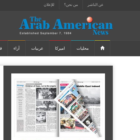
عن الناشر
من نحن؟
للإعلان
محليات
اميركا
عربيات
آراء
ق