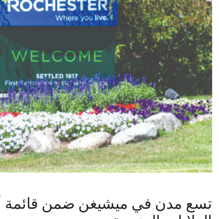
تسع مدن في ميشيغن ضمن قائمة أ