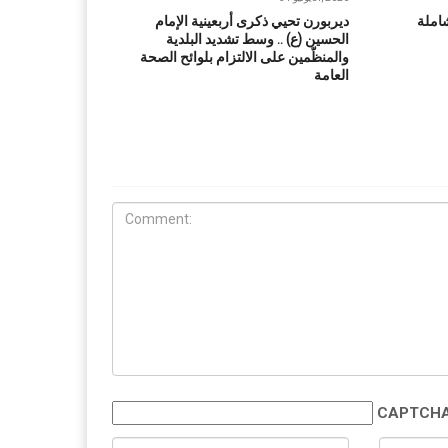
املة
ديربورن تحيي ذكرى أربعينية الإمام
الحسين (ع) .. وسط تشديد البلدية
والمنظّمين على الالتزام بلوائح الصحة
العامة
CAPTCHA