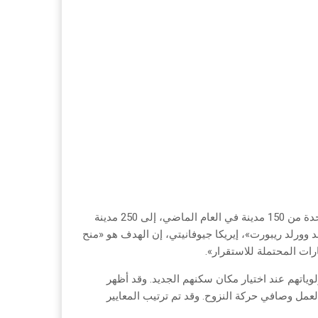
وفي تعليقها على توسيع قائمة المدن المفضلة للعيش في الولايات المتحدة من 150 مدينة في العام الماضي، إلى 250 مدينة
 وورلد ريبورت»، إيريكا جيوفانيتي، إن الهدف هو «منح
رات المحتملة للاستقرار».
البلاد لمعرفة أولوياتهم عند اختيار مكان سكنهم الجديد. وقد أظهر
لعمل وصافي حركة النزوح. وقد تم ترتيب المعايير