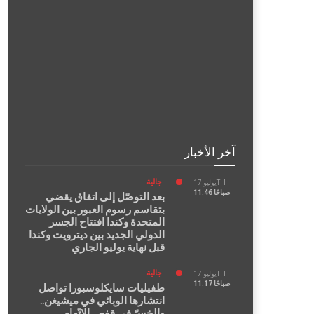
آخر الأخبار
جالية
يوليو 17TH
11:46 صباحًا
بعد التوصّل إلى اتفاق يقضي
بتقاسم رسوم العبور بين الولايات
المتحدة وكندا افتتاح الجسر
الدولي الجديد بين ديترويت وكندا
قبل نهاية يوليو الجاري
جالية
يوليو 17TH
11:17 صباحًا
طفيليات سايكلوسبورا تواصل
انتشارها الوبائي في ميشيغن..
والخسّ في قفص الاتّهام