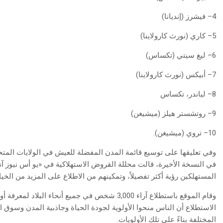
4– فيشرز (إنديانا)
5– كاري (نورث كارولاينا)
6– ليغ سيتي (تكساس)
7– أبيكس (نورث كارولاينا)
8– لياندر، تكساس
9– روتشستر هيلز (ميشيغن)
10– تروي (ميشيغن).
في النسخة الأخيرة، قالت محللة القروض الاستهلاكية في «يو أس نيوز آند
المستهلكين رؤية أكثر تفصيلاً، وتمكينهم من الاطلاع على المزيد من الخيا
وقام الموقع باستطلاع آراء 3,000 شخص في جميع أنحاء 
الاستطلاع أن الناس منحوا الأولوية لجودة الحياة وجاذبية المدن وسوق ا
المختلفة بناءً على تلك الأولويات.