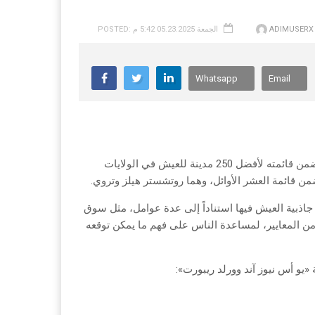
ADIMUSERX
POSTED: الجمعة 05.23.2025 5:42 م
Whatsapp
Email
اختار موقع «يو أس نيوز آند وورلد ريبورت» تسع مدن من ولاية ميشيغن ضمن قائمته لأفضل 250 مدينة للعيش في الولايات
 البلاد لتحديد مدى جاذبية العيش فيها استناداً إلى عدة عوامل، مثل سوق
من المعايير، لمساعدة الناس على فهم ما يمكن توقعه
«يو أس نيوز آند وورلد ريبورت»: