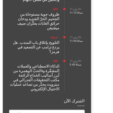
جالية
يوليو 17TH
11:13 صباحًا
ظروف جوية مستوحاة من
الجحيم: الحرّ الشديد ودخان
حرائق الغابات يعكّران صيف
ميشيغن
عربيات
يوليو 17TH
11:04 صباحًا
التلويح بإغلاق باب المندب.. هل
يردع ترامب عن التصعيد في
هرمز؟
جالية
يوليو 17TH
5:43 صباحًا
الذكاء الاصطناعي والعملات
المشفّرة و«الحبّ الوهمي» من
أبرز أساليب الخداع الرائجة
مكتب التحقيقات الفدرالي في
ديترويت يحذّر من تصاعد عمليات
الاحتيال الإلكتروني
اشترك الآن!