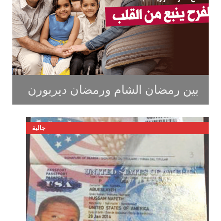
بين رمضان الشام ورمضان ديربورن
جالية