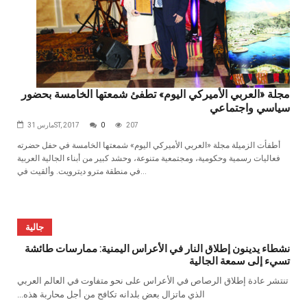
مجلة «العربي الأميركي اليوم» تطفئ شمعتها الخامسة بحضور
سياسي واجتماعي
207
0
مارس 31ST, 2017
أطفأت الزميلة مجلة «العربي الأميركي اليوم» شمعتها الخامسة في حفل حضرته
فعاليات رسمية وحكومية، ومجتمعية متنوعة، وحشد كبير من أبناء الجالية العربية
في منطقة مترو ديترويت. وألقيت في...
جالية
نشطاء يدينون إطلاق النار في الأعراس اليمنية: ممارسات طائشة
تسيء إلى سمعة الجالية
‬الذي‭ ‬ماتزال‭ ‬بعض‭ ‬بلدانه‭ ‬تكافح‭ ‬من‭ ‬أجل‭ ‬محاربة‭ ‬هذه‭...