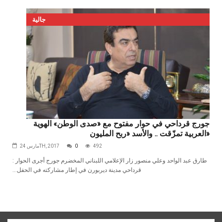
جالية
جورج قرداحي في حوار مفتوح مع «صدى الوطن» الهوية
العربية تمزّقت .. والأسد «ربح المليون»
492
0
مارس 24TH, 2017
أجرى‭ ‬الحوار‭: ‬ طارق‭ ‬عبد‭ ‬الواحد‭ ‬وعلي‭ ‬منصور زار‭ ‬الإعلامي‭ ‬اللبناني‭ ‬المخضرم‭ ‬جورج‭
‬قرداحي‭ ‬مدينة‭ ‬ديربورن‭ ‬في‭ ‬إطار‭ ‬مشاركته‭ ‬في‭ ‬الحفل‭...