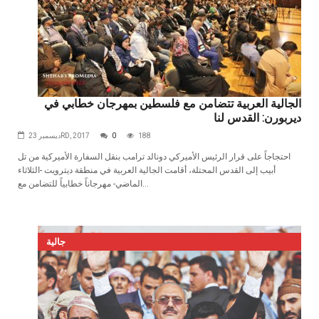
الجالية العربية تتضامن مع فلسطين بمهرجان خطابي في
ديربورن: القدس لنا
188
0
ديسمبر 23RD, 2017
احتجاجاً على قرار الرئيس الأميركي دونالد ترامب بنقل السفارة الأميركية من تل
أبيب إلى القدس المحتلة، أقامت الجالية العربية في منطقة ديترويت -الثلاثاء
الماضي- مهرجاناً خطابياً للتضامن مع...
جالية