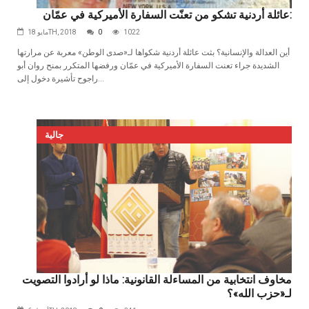
عائلة أردنية تشكو من تعنّت السفارة الأميركية في عمّان:
1022
0
مايو 18TH, 2018
أين‭ ‬العدالة‭ ‬والإنسانية؟ بثت عائلة أردنية شكواها لـ«صدى الوطن» معربة عن مرارتها
الشديدة جراء تعنت السفارة الأميركية في عمّان ورفضها المتكرر بمنح روان أبو
راجوح تأشيرة دخول إلى...
جالية
مخاوف انتخابية من المساءلة القانونية: ماذا لو أرادوا التصويت
لـ«حزب الله»؟