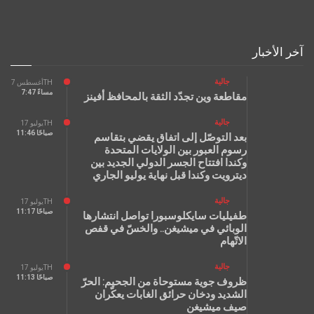
آخر الأخبار
جالية
أغسطس 7TH
7:47 مساءً
مقاطعة وين تجدّد الثقة بالمحافظ أفينز
جالية
يوليو 17TH
11:46 صباحًا
بعد التوصّل إلى اتفاق يقضي بتقاسم
رسوم العبور بين الولايات المتحدة
وكندا افتتاح الجسر الدولي الجديد بين
ديترويت وكندا قبل نهاية يوليو الجاري
جالية
يوليو 17TH
11:17 صباحًا
طفيليات سايكلوسبورا تواصل انتشارها
الوبائي في ميشيغن.. والخسّ في قفص
الاتّهام
جالية
يوليو 17TH
11:13 صباحًا
ظروف جوية مستوحاة من الجحيم: الحرّ
الشديد ودخان حرائق الغابات يعكّران
صيف ميشيغن