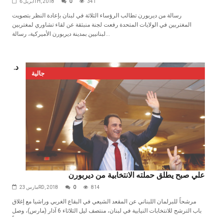
341
0
أبريل 6TH, 2018
رسالة من ديربورن تطالب الرؤساء الثلاثة في لبنان بإعادة النظر بتصويت
المغتربين في الولايات المتحدة رفعت لجنة منبثقة عن لقاء تشاوري لمغتربين
لبنانيين بمدينة ديربورن الأميركية، رسالة...
د.
جالية
علي صبح يطلق حملته الانتخابية من ديربورن
814
0
مارس 23RD, 2018
مرشحاً للبرلمان اللبناني عن المقعد الشيعي في البقاع الغربي وراشيا مع إغلاق
باب الترشح للانتخابات النيابية في لبنان، منتصف ليل الثلاثاء 6 آذار (مارس)، وصل