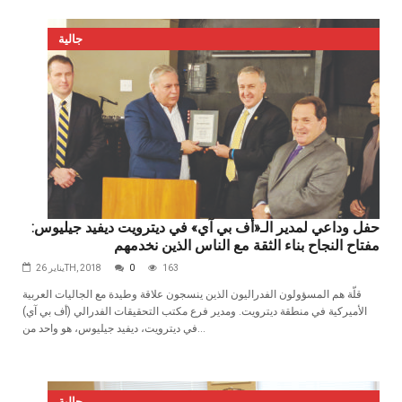
جالية
حفل وداعي لمدير الـ«أف بي آي» في ديترويت ديفيد جيليوس:
مفتاح النجاح بناء الثقة مع الناس الذين نخدمهم
163
0
يناير 26TH, 2018
قلّة هم المسؤولون الفدراليون الذين ينسجون علاقة وطيدة مع الجاليات العربية
الأميركية في منطقة ديترويت. ومدير فرع مكتب التحقيقات الفدرالي (أف بي آي)
في ديترويت، ديفيد جيليوس، هو واحد من...
جالية