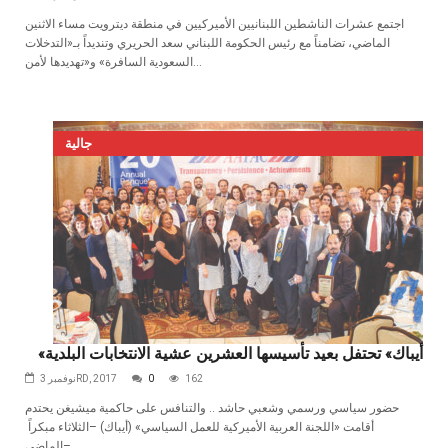
اجتمع عشرات الناشطين اللبنانيين الأميركيين في منطقة ديترويت مساء الاثنين
الماضي، تضامناً مع رئيس الحكومة اللبناني سعد الحريري وتنديداً بـ«التدخلات
السعودية السافرة» و«تهديدها لأمن...
جالية
«أيباك» تحتفل بعيد تأسيسها العشرين عشية الانتخابات البلدية
162
0
نوفمبر 3RD, 2017
‬مبكراً‭ ‬ أقامت «اللجنة العربية الأميركية للعمل السياسي» (أيباك) –الثلاثاء
الماضي–...