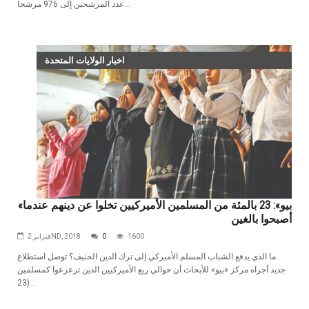
عدد المرشحين إلى 976 مرشحاً...
اخبار الولايات المتحدة
«بيو»: 23 بالمئة من المسلمين الأميركيين تخلوا عن دينهم عندما
أصبحوا بالغين
1600
0
فبراير 2ND, 2018
ما‭ ‬الذي‭ ‬يدفع‭ ‬الشباب‭ ‬المسلم‭ ‬الأميركي‭ ‬إلى‭ ‬ترك‭ ‬الدين‭ ‬الحنيف؟ توصل استطلاع
جديد أجراه مركز «بيو» للأبحاث أن حوالي ربع الأميركيين الذين ترعرعوا كمسلمين
(23...