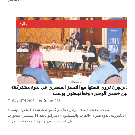
جالية
«ديربورن تروي قصتها مع التمييز العنصري في ندوة مشتركة
بين «صدى الوطن» و«هافينغتون بوست
223
0
أكتوبر 6TH, 2017
نظمت صحيفة «صدى الوطن» بالشراكة مع صحيفة «هافينغتون بوست»
الالكترونية، ندوة بعنوان «العرب والمسلمون الأميركيون بعد 11 سبتمبر» تمحورت
حول التحديات التي تواجهها المجتمعات العربية...