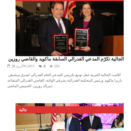
الجالية تكرّم المدعي الفدرالي السابقة ماكويد والقاضي روزين
252
0
أبريل 28TH, 2017
أقامت الجالية العربية حفل توديع تكريمي للمدعي العام الفدرالي لشرق ميشيغن
باربرا ماكويد ورئيس المحكمة الفدرالية بشرقي الولاية، القاضي الفدرالي المتقاعد
جيرالد روزين، الخميس الماضي،...
جالية