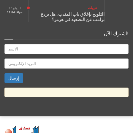
عربيات
يوليو 17TH
11:04 صباحًا
التلويح بإغلاق باب المندب.. هل يردع
ترامب عن التصعيد في هرمز؟
اشترك الآن!