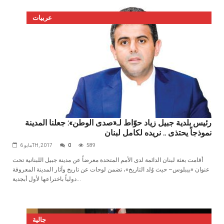
عربيات
رئيس بلدية جبيل زياد حوّاط لـ«صدى الوطن»: جعلنا المدينة
نموذجاً يحتذى .. نريده لكامل لبنان
589
0
مايو 6TH, 2017
أقامت بعثة لبنان الدائمة لدى الأمم المتحدة معرضاً عن مدينة جبيل اللبنانية تحت
عنوان «بيبلوس– حيث وُلد التاريخ»، تضمن لوحات عن تاريخ وآثار المدينة المعروفة
دولياً باختراعها لأول أبجدية...
جالية