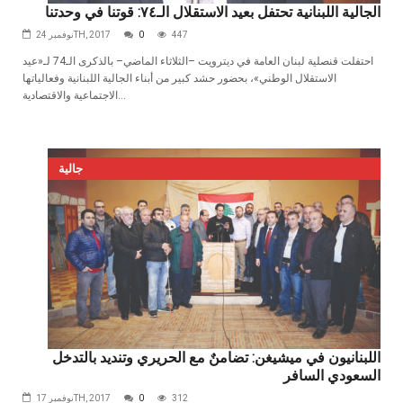
الجالية اللبنانية تحتفل بعيد الاستقلال الـ٧٤: قوتنا في وحدتنا
447
0
نوفمبر 24TH, 2017
احتفلت قنصلية لبنان العامة في ديترويت –الثلاثاء الماضي– بالذكرى الـ74 لـ«عيد
الاستقلال الوطني»، بحضور حشد كبير من أبناء الجالية اللبنانية وفعالياتها
الاجتماعية والاقتصادية...
جالية
اللبنانيون في ميشيغن: تضامنٌ مع الحريري وتنديد بالتدخل
السعودي السافر
312
0
نوفمبر 17TH, 2017