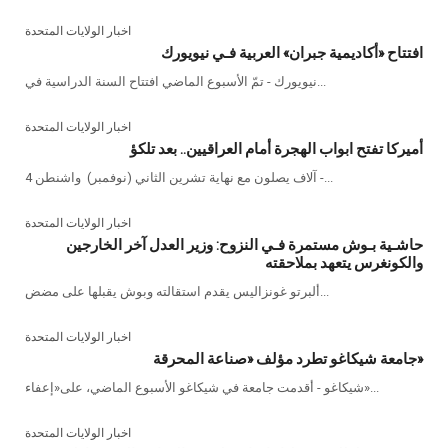
اخبار الولايات المتحدة
افتتاح «أكاديمية جبران» العربية فـي نيويورك
نيويورك - تمّ الأسبوع الماضي افتتاح السنة الدراسية في...
اخبار الولايات المتحدة
أميركا تفتح ابواب الهجرة أمام العراقيين.. بعد تلكؤ
4 آلاف يصلون مع نهاية تشرين الثاني (نوفمبر) واشنطن -...
اخبار الولايات المتحدة
حاشـية بـوش مستمرة فـي النزوح: وزير العدل آخر الخارجين
والكونغرس يتعهد بملاحقته
ألبرتو غونزاليس يقدم استقالته وبوش يقبلها على مضض...
اخبار الولايات المتحدة
جامعة شيكاغو تطرد مؤلف «صناعة المحرقة»
شيكاغو - أقدمت جامعة في شيكاغو الأسبوع الماضي، على«إعفاء»...
اخبار الولايات المتحدة