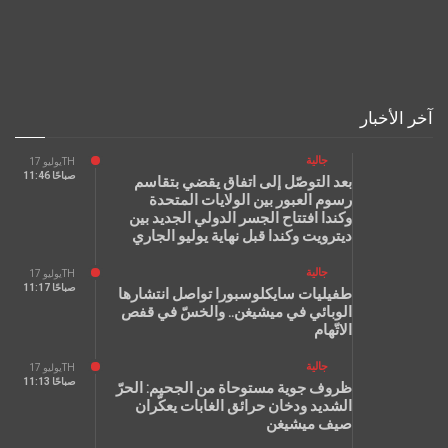
آخر الأخبار
جالية
يوليو 17TH
11:46 صباحًا
بعد التوصّل إلى اتفاق يقضي بتقاسم
رسوم العبور بين الولايات المتحدة
وكندا افتتاح الجسر الدولي الجديد بين
ديترويت وكندا قبل نهاية يوليو الجاري
جالية
يوليو 17TH
11:17 صباحًا
طفيليات سايكلوسبورا تواصل انتشارها
الوبائي في ميشيغن.. والخسّ في قفص
الاتّهام
جالية
يوليو 17TH
11:13 صباحًا
ظروف جوية مستوحاة من الجحيم: الحرّ
الشديد ودخان حرائق الغابات يعكّران
صيف ميشيغن