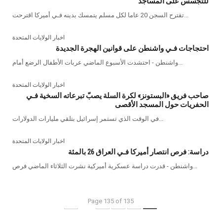
للتجسس على المساجد
تقترح السجن 20 عاما لكل مسلم يتمسك بدينه فـي أميركا اقترحت...
اخبار الولايات المتحدة
احتجاجات فـي واشنطن على قوانين الهجرة الجديدة
واشنطن - احتشدت الأسبوع الماضي عربات الأطفال الرضع أمام...
اخبار الولايات المتحدة
صاحب فريق «البستونز» لكرة السلة يصبّ تبرعاته السخية فـي
الحفريات حول المسجد الأقصى
في الوقت الذي تستمر إسرائيل بتلقي مليارات الدولارات...
اخبار الولايات المتحدة
دراسة: فرص انتصار أميركا فـي العراق 26 بالمئة
واشنطن - قدرت دراسة عسكرية أميركية نشرت الثلاثاء الماضي فرص...
Page 135 of 135
...
133
134
135