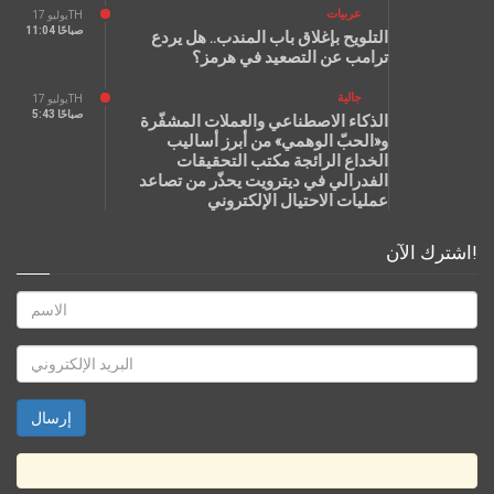
عربيات
يوليو 17TH
11:04 صباحًا
التلويح بإغلاق باب المندب.. هل يردع
ترامب عن التصعيد في هرمز؟
جالية
يوليو 17TH
5:43 صباحًا
الذكاء الاصطناعي والعملات المشفّرة
و«الحبّ الوهمي» من أبرز أساليب
الخداع الرائجة مكتب التحقيقات
الفدرالي في ديترويت يحذّر من تصاعد
عمليات الاحتيال الإلكتروني
اشترك الآن!