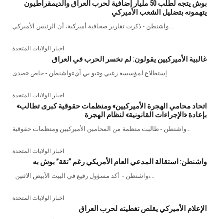
بوش يتجه لطلب 50 مليار إضافية لحرب العراق والديمقراطيون
يتهمونه بتضليل الشعب الأميركي
واشنطن - ذكرت تقارير صحافية أميركية، أن الرئيس الأميركي...
اخبار الولايات المتحدة
غالبية الأميركيين يقولون: لم نخسر الحرب في العراق
إستطلاع لمؤسسة زغبي و«يو بي آي»واشنطن - خاص «صدى...
اخبار الولايات المتحدة
«اتحاد محامي الهجرة الأميركيين» ومنظمات حقوقية كبرى تطالب
بإعادة «الإجراءات القانونية» لنظام الهجرة
واشنطن - طالبت منظمة من المحامين الأميركيين ومنظمات حقوقية...
اخبار الولايات المتحدة
واشنطن: استقالة المدعي العام الأمريكي رغم “تقة” بوش به
واشنطن - أكد مسؤول رفيع في البيت الأبيض الاثنين،...
اخبار الولايات المتحدة
الإعلام الأميركي يقلص تغطيته لحرب العراق