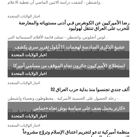
واشنطن - كشفت دراسة الاثنين الماضي أن تغطية الاعلام...
اخبار الولايات المتحدة
رضا الأميركيين عن الكونغرس فـي أدنى مستوياته والمعارضة
للحرب على العراق تنتقل لهوليود
لوس أنجلوس، واشنطن - تمتلئ قائمة الأفلام السينمائية التي...
عشية الذكرى السادسة لهجمات 11 أيلول تقرير سري يكشف
مزيداً من التقصير فـي أداء الاستخبارات الأميركية
اخبار الولايات المتحدة
استطلاع: الأميركيون حائرون تجاه الموقف من مسلمي أميركا
اخبار الولايات المتحدة
اخبار الولايات المتحدة
32 ألف جندي تجنسوا منذ بداية حرب العراق
رحلة الحصول على الجنسية الأميركية .. محظوظون وتعساء واشنطن -...
كارتر يحمل بعنف على سياسة بوش تجاه «حماس»
اخبار الولايات المتحدة
اخبار الولايات المتحدة
منظمة أميركية تدعو لتجريم اعتناق الإسلام وتروّج مشروعاً