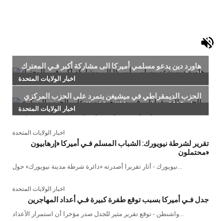
هاورد دين يدعو مسلمي أميركا الى مشاركة أكبر فـي المعترك
السياسي
اخبار الولايات المتحدة
الحزب الديمقراطي في ميشيغن يتمرد على الحزب المركزي
ويعلن 15 كانون ثاني موعدا للانتخابات التمهيدية
اخبار الولايات المتحدة
اخبار الولايات المتحدة
تقرير لشرطة نيويورك: الشباب المسلم فـي أميركا «إرهابيون
محتملون»
نيويورك - أثار تقريرا أصدرته «دائرة شرطة مدينة نيويورك» حول...
اخبار الولايات المتحدة
جدل فـي أميركا بسبب توقع طفرة كبيرة فـي أعداد المهاجرين
واشنطن - توقع تقرير مثير للجدل صدر مؤخرا أن استمرار الأعداد...