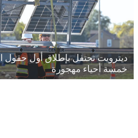
ديترويت تحتفل بإطلاق أول حقول 
خمسة أحياء مهجورة