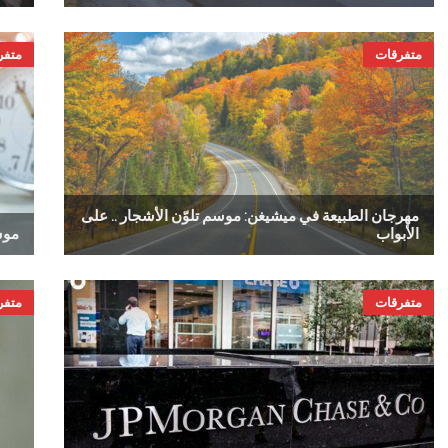
متفرقات
متفر
مهرجان الطبيعة في ميشيغن: موسم تلوّن الأشجار .. على
الأبواب
موس
متفرقات
متفر