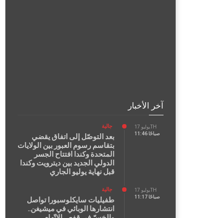
آخر الأخبار
جالية
يوليو 17TH
11:46 صباحًا
بعد التوصّل إلى اتفاق يقضي
بتقاسم رسوم العبور بين الولايات
المتحدة وكندا افتتاح الجسر
الدولي الجديد بين ديترويت وكندا
قبل نهاية يوليو الجاري
جالية
يوليو 17TH
11:17 صباحًا
طفيليات سايكلوسبورا تواصل
انتشارها الوبائي في ميشيغن..
والخسّ في قفص الاتّهام