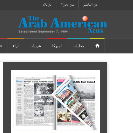
عن الناشر
من نحن؟
للإعلان
محليات
اميركا
عربيات
آراء
ق