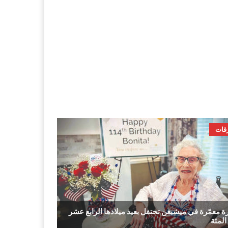
قات
رة معمّرة في ميشيغن تحتفل بعيد ميلادها الرابع عشر
المئة