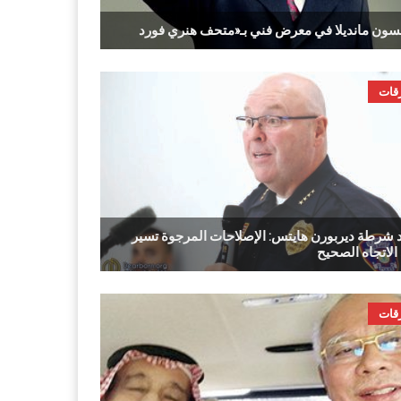
قات
د شرطة ديربورن هايتس: الإصلاحات المرجوة تسير
الاتجاه الصحيح
قات