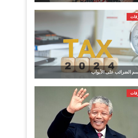
قات
م الضرائب على الأبواب
قات