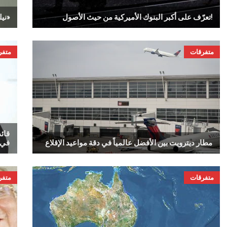
تعرّف على أكبر البنوك الأميركية من حيث الأصول!
نيلسون مانديلا في معرض فني بـ«متحف هنري فورد»
متفرقات
متفر
قائ
مطار ديترويت بين الأفضل عالمياً في دقة مواعيد الإقلاع
في 
متفرقات
متفر