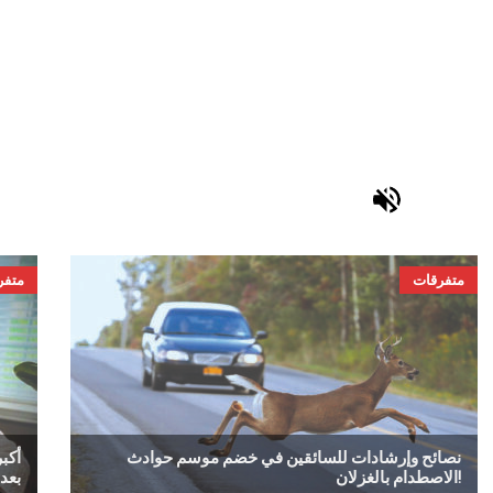
متفرقات
متفر
نصائح وإرشادات للسائقين في خضم موسم حوادث
أكب
الاصطدام بالغزلان!
بعد 