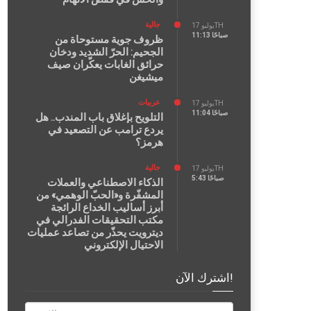
جالية
يوليو 17TH
11:13 صباحًا
ظروف جوية مستوحاة من
الجحيم: الحرّ الشديد ودخان
حرائق الغابات يعكّران صيف
ميشيغن
عربيات
يوليو 17TH
11:04 صباحًا
التلويح بإغلاق باب المندب.. هل
يردع ترامب عن التصعيد في
هرمز؟
جالية
يوليو 17TH
5:43 صباحًا
الذكاء الاصطناعي والعملات
المشفّرة و«الحبّ الوهمي» من
أبرز أساليب الخداع الرائجة
مكتب التحقيقات الفدرالي في
ديترويت يحذّر من تصاعد عمليات
الاحتيال الإلكتروني
اشترك الآن!