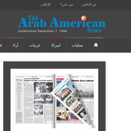
عن الناشر
من نحن؟
للإعلان
محليات
اميركا
عربيات
آراء
ق