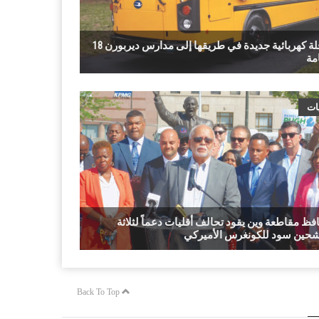
18 حافلة كهربائية جديدة في طريقها إلى مدارس ديربورن
مة
ات
فظ مقاطعة وين يقود تحالف أقليات دعماً لثلاثة
حين سود للكونغرس الأميركي
Back To Top