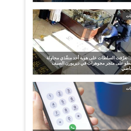
ات
ا تعرّفت السلطات على هوية أحد منفّذي محاولة
طو على متجر مجوهرات في ديربورن الصيف
ات