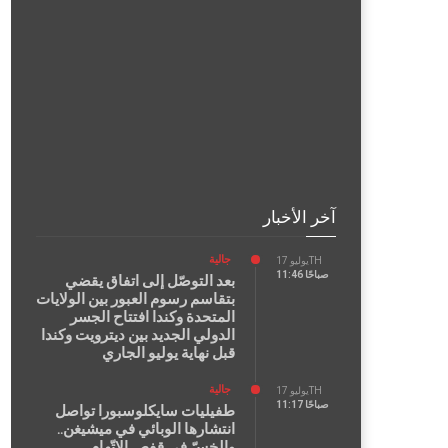
آخر الأخبار
جالية
يوليو 17TH
11:46 صباحًا
بعد التوصّل إلى اتفاق يقضي
بتقاسم رسوم العبور بين الولايات
المتحدة وكندا افتتاح الجسر
الدولي الجديد بين ديترويت وكندا
قبل نهاية يوليو الجاري
جالية
يوليو 17TH
11:17 صباحًا
طفيليات سايكلوسبورا تواصل
انتشارها الوبائي في ميشيغن..
والخسّ في قفص الاتّهام