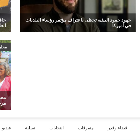
جهود حمود البيئية تحظى باعتراف مؤتمر رؤساء البلديات
في أميركا
العا
محلي
محا
مرش
قضاء وقدر
متفرقات
انتخابات
تسلية
فيديو