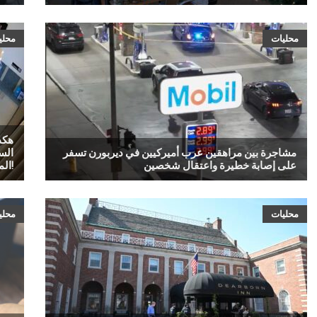
محليات
محلي
هكذ
مشاجرة بين مراهقين عرب أميركيين في ديربورن تسفر
الس
على إصابة خطيرة واعتقال شخصين
الماضي!
محليات
محلي