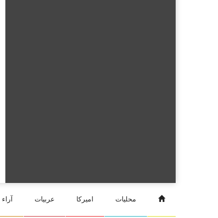
محليات
اميركا
عربيات
آراء