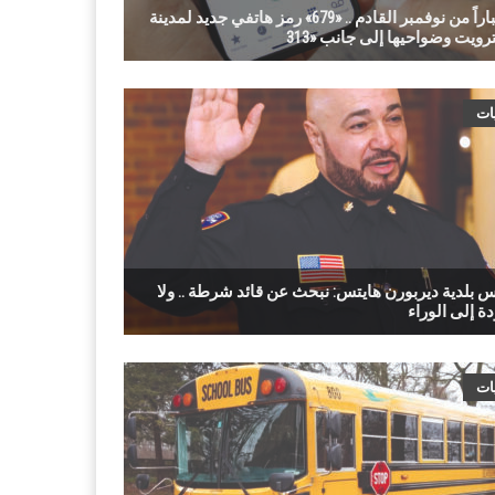
اعتباراً من نوفمبر القادم .. «679» رمز هاتفي جديد لمدينة
ات
س بلدية ديربورن هايتس: نبحث عن قائد شرطة .. ولا
ات