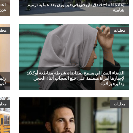
إعادة افتتاح فندق تاريخي في ديربورن بعد عملية ترميم
شاملة
ديترويت وضواحيها إلى جانب «313»
محليات
محلي
القضاء الفدرالي يسمح بمقاضاة شرطة مقاطعة أوكلاند
لإجبارها امرأة مسلمة على خلع الحجاب أثناء الحجز..
رئي
و«كير» يرحّب
عودة إلى الوراء!
محليات
محلي