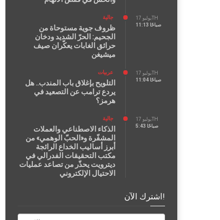
جالية
يوليو 17TH
11:13 صباحًا
ظروف جوية مستوحاة من
الجحيم: الحرّ الشديد ودخان
حرائق الغابات يعكّران صيف
ميشيغن
عربيات
يوليو 17TH
11:04 صباحًا
التلويح بإغلاق باب المندب.. هل
يردع ترامب عن التصعيد في
هرمز؟
جالية
يوليو 17TH
5:43 صباحًا
الذكاء الاصطناعي والعملات
المشفّرة و«الحبّ الوهمي» من
أبرز أساليب الخداع الرائجة
مكتب التحقيقات الفدرالي في
ديترويت يحذّر من تصاعد عمليات
الاحتيال الإلكتروني
اشترك الآن!