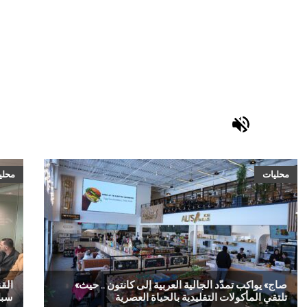
محليات
محلي
«صاج» يواكب تمدّد الجالية العربية إلى كانتون .. حيث
تلتقي المأكولات التقليدية بالحياة العصرية
‬سبل‭ ‬دعم‭ ‬النازحين‭ ‬جرّاء‭ ‬ا‭‬