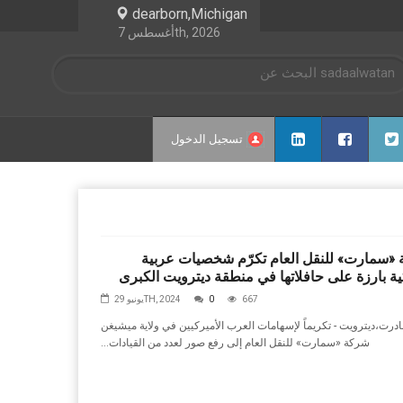
dearborn,Michigan
أغسطس 7th, 2026
تسجيل الدخول
«سمارت» للنقل العام تكرّم شخصيات عربية
ية بارزة على حافلاتها في منطقة ديترويت الكبرى
667
0
يونيو 29TH, 2024
ديترويت - تكريماً‭ ‬لإسهامات‭ ‬العرب‭ ‬الأميركيين‭ ‬في‭ ‬ولاية‭ ‬ميشيغن،‭ ‬بادرت‭
‬شركة‭ ‬‮«‬سمارت‮»‬‭ ‬للنقل‭ ‬العام‭ ‬إلى‭ ‬رفع‭ ‬صور‭ ‬لعدد‭ ‬من‭ ‬القيادات‭...