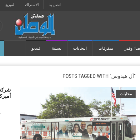
اتصل بنا
الاشتراك
التوزيع
ضاء وقدر
متفرقات
انتخابات
تسلية
فيديو
POSTS TAGGED WITH "آل هيدوس"
شركة 
محليات
أميرك