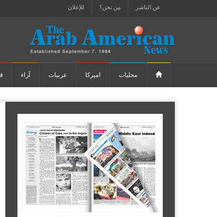
عن الناشر
من نحن؟
للإعلان
محليات
اميركا
عربيات
آراء
ق