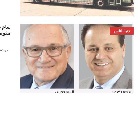
سام ب
دنيا الناس
مفوض