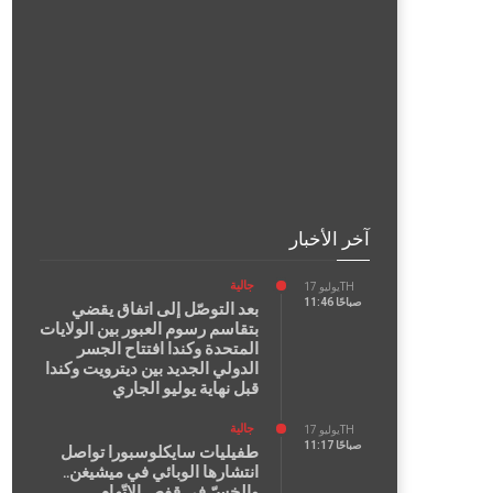
آخر الأخبار
جالية
يوليو 17TH
11:46 صباحًا
بعد التوصّل إلى اتفاق يقضي
بتقاسم رسوم العبور بين الولايات
المتحدة وكندا افتتاح الجسر
الدولي الجديد بين ديترويت وكندا
قبل نهاية يوليو الجاري
جالية
يوليو 17TH
11:17 صباحًا
طفيليات سايكلوسبورا تواصل
انتشارها الوبائي في ميشيغن..
والخسّ في قفص الاتّهام