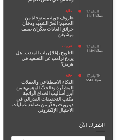
جالية
يوليو 17TH
11:13 صباحًا
ظروف جوية مستوحاة من
الجحيم: الحرّ الشديد ودخان
حرائق الغابات يعكّران صيف
ميشيغن
عربيات
يوليو 17TH
11:04 صباحًا
التلويح بإغلاق باب المندب.. هل
يردع ترامب عن التصعيد في
هرمز؟
جالية
يوليو 17TH
5:43 صباحًا
الذكاء الاصطناعي والعملات
المشفّرة و«الحبّ الوهمي» من
أبرز أساليب الخداع الرائجة
مكتب التحقيقات الفدرالي في
ديترويت يحذّر من تصاعد عمليات
الاحتيال الإلكتروني
اشترك الآن!