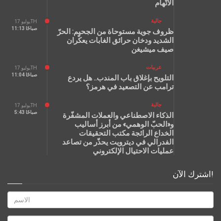
الاتّهام
جالية
يوليو 17TH
11:13 صباحًا
ظروف جوية مستوحاة من الجحيم: الحرّ
الشديد ودخان حرائق الغابات يعكّران
صيف ميشيغن
عربيات
يوليو 17TH
11:04 صباحًا
التلويح بإغلاق باب المندب.. هل يردع
ترامب عن التصعيد في هرمز؟
جالية
يوليو 17TH
5:43 صباحًا
الذكاء الاصطناعي والعملات المشفّرة
و«الحبّ الوهمي» من أبرز أساليب
الخداع الرائجة مكتب التحقيقات
الفدرالي في ديترويت يحذّر من تصاعد
عمليات الاحتيال الإلكتروني
اشترك الآن!