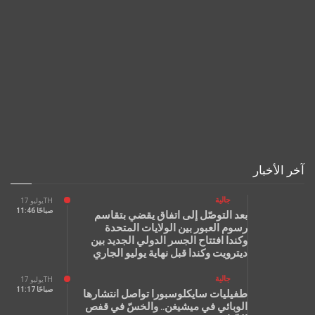
آخر الأخبار
جالية
يوليو 17TH
11:46 صباحًا
بعد التوصّل إلى اتفاق يقضي بتقاسم
رسوم العبور بين الولايات المتحدة
وكندا افتتاح الجسر الدولي الجديد بين
ديترويت وكندا قبل نهاية يوليو الجاري
جالية
يوليو 17TH
11:17 صباحًا
طفيليات سايكلوسبورا تواصل انتشارها
الوبائي في ميشيغن.. والخسّ في قفص