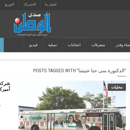
اتصل بنا
الاشتراك
التوزيع
ضاء وقدر
متفرقات
انتخابات
تسلية
فيديو
POSTS TAGGED WITH "‬الدكتورة‭ ‬منى‭ ‬حنا‭ ‬عتيشا"
شركة 
محليات
أميرك