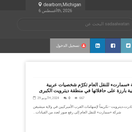
dearborn,Michigan
أغسطس 6th, 2026
تسجيل الدخول
«سمارت» للنقل العام تكرّم شخصيات عربية
ية بارزة على حافلاتها في منطقة ديترويت الكبرى
667
0
يونيو 29TH, 2024
ديترويت - تكريماً‭ ‬لإسهامات‭ ‬العرب‭ ‬الأميركيين‭ ‬في‭ ‬ولاية‭ ‬ميشيغن،‭ ‬بادرت‭
‬شركة‭ ‬‮«‬سمارت‮»‬‭ ‬للنقل‭ ‬العام‭ ‬إلى‭ ‬رفع‭ ‬صور‭ ‬لعدد‭ ‬من‭ ‬القيادات‭...