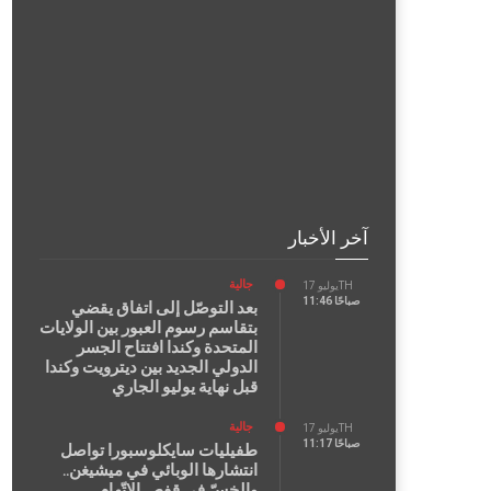
آخر الأخبار
جالية
يوليو 17TH
11:46 صباحًا
بعد التوصّل إلى اتفاق يقضي
بتقاسم رسوم العبور بين الولايات
المتحدة وكندا افتتاح الجسر
الدولي الجديد بين ديترويت وكندا
قبل نهاية يوليو الجاري
جالية
يوليو 17TH
11:17 صباحًا
طفيليات سايكلوسبورا تواصل
انتشارها الوبائي في ميشيغن..
والخسّ في قفص الاتّهام