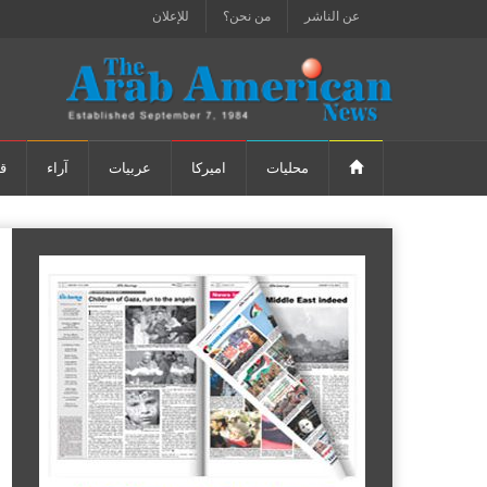
عن الناشر
من نحن؟
للإعلان
محليات
اميركا
عربيات
آراء
ق