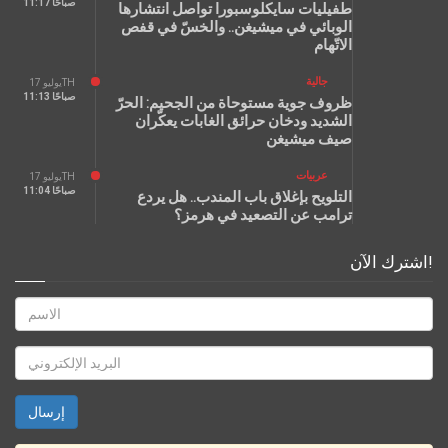
11:17 صباحًا
طفيليات سايكلوسبورا تواصل انتشارها
الوبائي في ميشيغن.. والخسّ في قفص
الاتّهام
جالية
يوليو 17TH
11:13 صباحًا
ظروف جوية مستوحاة من الجحيم: الحرّ
الشديد ودخان حرائق الغابات يعكّران
صيف ميشيغن
عربيات
يوليو 17TH
11:04 صباحًا
التلويح بإغلاق باب المندب.. هل يردع
ترامب عن التصعيد في هرمز؟
اشترك الآن!