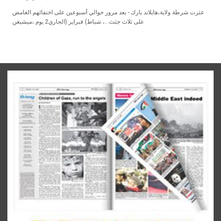
هايلاند‭ ‬بارك - بعد‭ ‬مرور‭ ‬حوالي‭ ‬أسبوعين‭ ‬على‭ ‬اختفائهم‭ ‬الغامض،‭ ‬عثرت‭ ‬شرطة‭ ‬ولاية‭
‬ميشيغن،‭ ‬يوم‭ ‬2‭ ‬شباط‭ (‬فبراير‭) ‬الجاري،‭ ‬على‭ ‬ثلاث‭ ‬جثث‭...