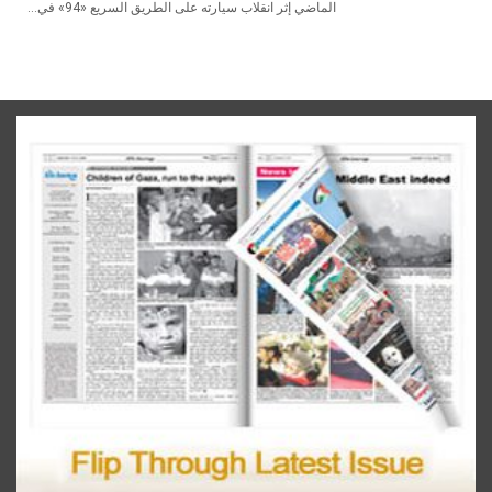
‬الماضي‭ ‬إثر‭ ‬انقلاب‭ ‬سيارته‭ ‬على‭ ‬الطريق‭ ‬السريع‭ ‬‮«‬94‮»‬‭ ‬في‭...