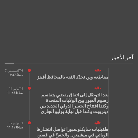
آخر الأخبار
جالية
أغسطس 7TH
7:47 مساءً
مقاطعة وين تجدّد الثقة بالمحافظ أفينز
جالية
يوليو 17TH
11:46 صباحًا
بعد التوصّل إلى اتفاق يقضي بتقاسم
رسوم العبور بين الولايات المتحدة
وكندا افتتاح الجسر الدولي الجديد بين
ديترويت وكندا قبل نهاية يوليو الجاري
جالية
يوليو 17TH
11:17 صباحًا
طفيليات سايكلوسبورا تواصل انتشارها
الوبائي في ميشيغن.. والخسّ في قفص