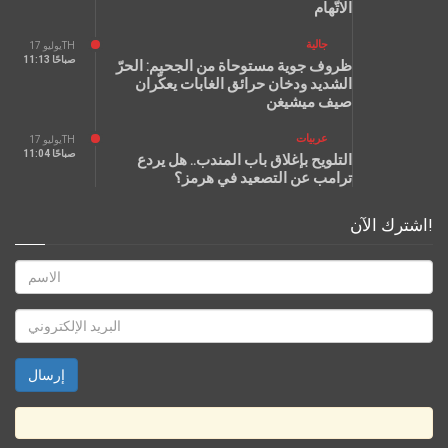
الاتّهام
جالية
يوليو 17TH
11:13 صباحًا
ظروف جوية مستوحاة من الجحيم: الحرّ
الشديد ودخان حرائق الغابات يعكّران
صيف ميشيغن
عربيات
يوليو 17TH
11:04 صباحًا
التلويح بإغلاق باب المندب.. هل يردع
ترامب عن التصعيد في هرمز؟
اشترك الآن!