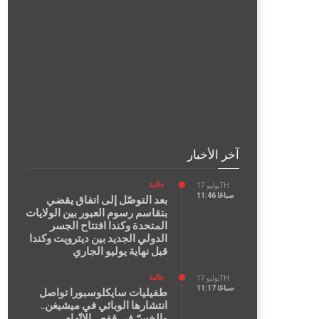
آخر الأخبار
جالية
يوليو 17TH
11:46 صباحًا
بعد التوصّل إلى اتفاق يقضي
بتقاسم رسوم العبور بين الولايات
المتحدة وكندا افتتاح الجسر
الدولي الجديد بين ديترويت وكندا
قبل نهاية يوليو الجاري
جالية
يوليو 17TH
11:17 صباحًا
طفيليات سايكلوسبورا تواصل
انتشارها الوبائي في ميشيغن..
والخسّ في قفص الاتّهام