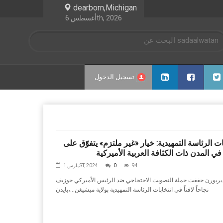
dearborn,Michigan
أغسطس 6th, 2026
تسجيل الدخول
ات الرئاسة التمهيدية: خيار «غير ملتزم» يتفوّق على
في المدن ذات الكثافة العربية الأميركية
94
0
مارس 1ST, 2024
‬بايدن،‭ ‬نجاحاً‭ ‬لافتاً‭ ‬في‭ ‬انتخابات‭ ‬الرئاسة‭ ‬التمهيدية‭ ‬بولاية‭ ‬ميشيغن‭...