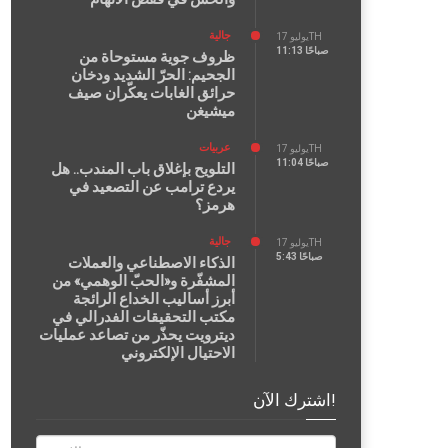
جالية
يوليو 17TH
11:13 صباحًا
ظروف جوية مستوحاة من
الجحيم: الحرّ الشديد ودخان
حرائق الغابات يعكّران صيف
ميشيغن
عربيات
يوليو 17TH
11:04 صباحًا
التلويح بإغلاق باب المندب.. هل
يردع ترامب عن التصعيد في
هرمز؟
جالية
يوليو 17TH
5:43 صباحًا
الذكاء الاصطناعي والعملات
المشفّرة و«الحبّ الوهمي» من
أبرز أساليب الخداع الرائجة
مكتب التحقيقات الفدرالي في
ديترويت يحذّر من تصاعد عمليات
الاحتيال الإلكتروني
اشترك الآن!