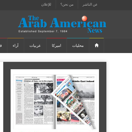
عن الناشر
من نحن؟
للإعلان
محليات
اميركا
عربيات
آراء
ق