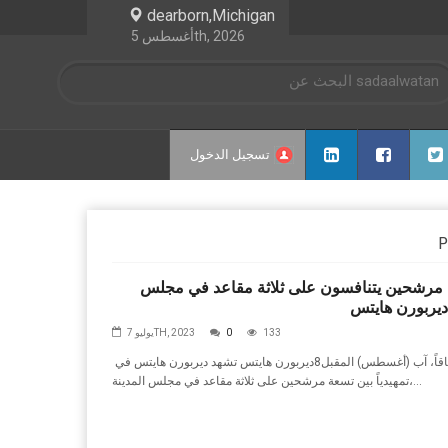
dearborn,Michigan
أغسطس 5th, 2026
تسجيل الدخول
مرشحين يتنافسون على ثلاثة مقاعد في مجلس
 ديربورن هايتس
133
0
يوليو 7TH, 2023
ديربورن‭ ‬هايتس تشهد‭ ‬ديربورن‭ ‬هايتس‭ ‬في‭ ‬8‭ ‬آب (‬أغسطس)‭ ‬المقبل،‭ ‬سباقاً‭
‬تمهيدياً‭ ‬بين‭ ‬تسعة‭ ‬مرشحين‭ ‬على‭ ‬ثلاثة‭ ‬مقاعد‭ ‬في‭ ‬مجلس‭ ‬المدينة،‭...