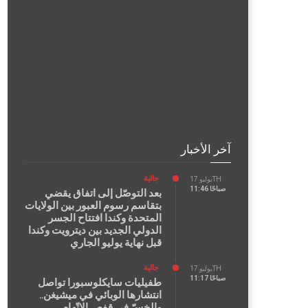
آخر الأخبار
جالية
يوليو 17TH
11:46 صباحًا
بعد التوصّل إلى اتفاق يقضي
بتقاسم رسوم العبور بين الولايات
المتحدة وكندا افتتاح الجسر
الدولي الجديد بين ديترويت وكندا
قبل نهاية يوليو الجاري
جالية
يوليو 17TH
11:17 صباحًا
طفيليات سايكلوسبورا تواصل
انتشارها الوبائي في ميشيغن..
والخسّ في قفص الاتّهام