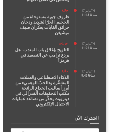
جالية
يوليو 17TH
11:13 صباحًا
ظروف جوية مستوحاة من
الجحيم: الحرّ الشديد ودخان
حرائق الغابات يعكّران صيف
ميشيغن
عربيات
يوليو 17TH
11:04 صباحًا
التلويح بإغلاق باب المندب.. هل
يردع ترامب عن التصعيد في
هرمز؟
جالية
يوليو 17TH
5:43 صباحًا
الذكاء الاصطناعي والعملات
المشفّرة و«الحبّ الوهمي» من
أبرز أساليب الخداع الرائجة
مكتب التحقيقات الفدرالي في
ديترويت يحذّر من تصاعد عمليات
الاحتيال الإلكتروني
اشترك الآن!