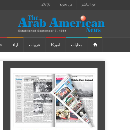
عن الناشر
من نحن؟
للإعلان
محليات
اميركا
عربيات
آراء
ق