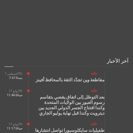
آخر الأخبار
جالية
أغسطس 7TH
7:47 مساءً
مقاطعة وين تجدّد الثقة بالمحافظ أفينز
جالية
يوليو 17TH
11:46 صباحًا
بعد التوصّل إلى اتفاق يقضي بتقاسم
رسوم العبور بين الولايات المتحدة
وكندا افتتاح الجسر الدولي الجديد بين
ديترويت وكندا قبل نهاية يوليو الجاري
جالية
يوليو 17TH
11:17 صباحًا
طفيليات سايكلوسبورا تواصل انتشارها