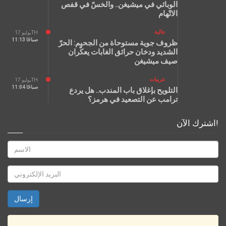
الوبائي في ميشيغن.. والخسّ في قفص
الاتّهام
جالية
يوليو 17TH
11:13 صباحًا
ظروف جوية مستوحاة من الجحيم: الحرّ
الشديد ودخان حرائق الغابات يعكّران
صيف ميشيغن
عربيات
يوليو 17TH
11:04 صباحًا
التلويح بإغلاق باب المندب.. هل يردع
ترامب عن التصعيد في هرمز؟
اشترك الآن!