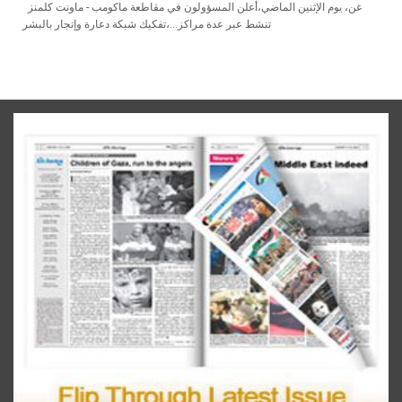
ماونت‭ ‬كلمنز‭ ‬ - أعلن‭ ‬المسؤولون‭ ‬في‭ ‬مقاطعة‭ ‬ماكومب،‭ ‬يوم‭ ‬الإثنين‭ ‬الماضي،‭ ‬عن‭
‬تفكيك‭ ‬شبكة‭ ‬دعارة‭ ‬وإتجار‭ ‬بالبشر،‭ ‬تنشط‭ ‬عبر‭ ‬عدة‭ ‬مراكز‭...