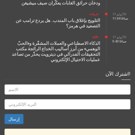
ودخان حرائق الغابات يعكّران صيف ميشيغن
عربيات
يوليو 17TH
11:04 صباحًا
التلويح بإغلاق باب المندب.. هل يردع ترامب عن
التصعيد في هرمز؟
جالية
يوليو 17TH
5:43 صباحًا
الذكاء الاصطناعي والعملات المشفّرة و«الحبّ
الوهمي» من أبرز أساليب الخداع الرائجة مكتب
التحقيقات الفدرالي في ديترويت يحذّر من تصاعد
عمليات الاحتيال الإلكتروني
اشترك الآن!