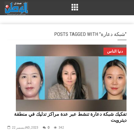
POSTS TAGGED WITH "شبكة دعارة"
دنيا الناس
تفكيك شبكة دعارة تنشط عبر عدة مراكز تدليك في منطقة
ديترويت
342
0
ديسمبر 22ND, 2023