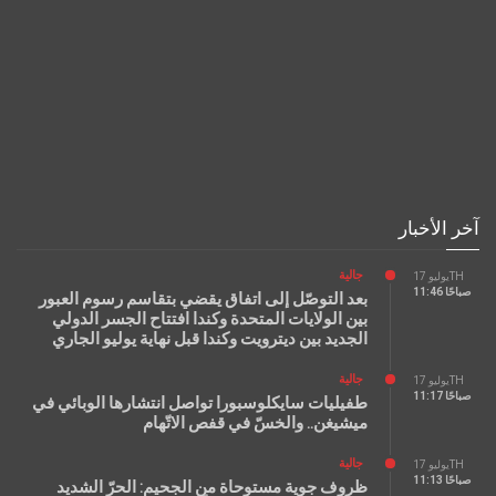
آخر الأخبار
جالية
يوليو 17TH
11:46 صباحًا
بعد التوصّل إلى اتفاق يقضي بتقاسم رسوم العبور
بين الولايات المتحدة وكندا افتتاح الجسر الدولي
الجديد بين ديترويت وكندا قبل نهاية يوليو الجاري
جالية
يوليو 17TH
11:17 صباحًا
طفيليات سايكلوسبورا تواصل انتشارها الوبائي في
ميشيغن.. والخسّ في قفص الاتّهام
جالية
يوليو 17TH
11:13 صباحًا
ظروف جوية مستوحاة من الجحيم: الحرّ الشديد