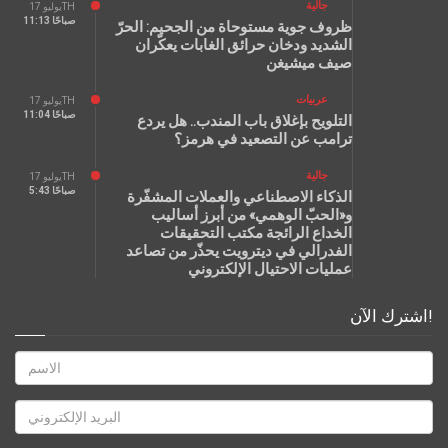
جالية
يوليو 17TH
11:13 صباحًا
ظروف جوية مستوحاة من الجحيم: الحرّ
الشديد ودخان حرائق الغابات يعكّران
صيف ميشيغن
عربيات
يوليو 17TH
11:04 صباحًا
التلويح بإغلاق باب المندب.. هل يردع
ترامب عن التصعيد في هرمز؟
جالية
يوليو 17TH
5:43 صباحًا
الذكاء الاصطناعي والعملات المشفّرة
و«الحبّ الوهمي» من أبرز أساليب
الخداع الرائجة مكتب التحقيقات
الفدرالي في ديترويت يحذّر من تصاعد
عمليات الاحتيال الإلكتروني
اشترك الآن!