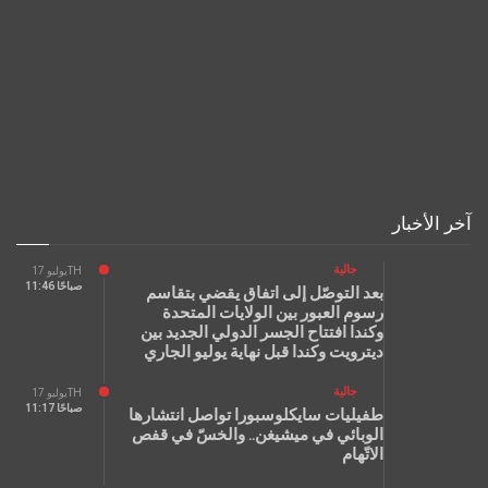
آخر الأخبار
جالية
يوليو 17TH
11:46 صباحًا
بعد التوصّل إلى اتفاق يقضي بتقاسم
رسوم العبور بين الولايات المتحدة
وكندا افتتاح الجسر الدولي الجديد بين
ديترويت وكندا قبل نهاية يوليو الجاري
جالية
يوليو 17TH
11:17 صباحًا
طفيليات سايكلوسبورا تواصل انتشارها
الوبائي في ميشيغن.. والخسّ في قفص
الاتّهام