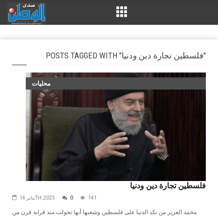
POSTS TAGGED WITH "فلسطين تجارة دين ودنيا"
محليات
فلسطين تجارة دين ودنيا
141
0
يناير 14TH, 2023
محمد العزير من نكد الدنيا على فلسطين وشعبها أنها تحولت منذ قرابة قرن من