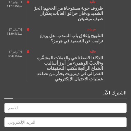
جالية
يوليو 17TH
11:13 صباحًا
ظروف جوية مستوحاة من الجحيم: الحرّ
الشديد ودخان حرائق الغابات يعكّران
صيف ميشيغن
عربيات
يوليو 17TH
11:04 صباحًا
التلويح بإغلاق باب المندب.. هل يردع
ترامب عن التصعيد في هرمز؟
جالية
يوليو 17TH
5:43 صباحًا
الذكاء الاصطناعي والعملات المشفّرة
و«الحبّ الوهمي» من أبرز أساليب
الخداع الرائجة مكتب التحقيقات
الفدرالي في ديترويت يحذّر من تصاعد
عمليات الاحتيال الإلكتروني
اشترك الآن!