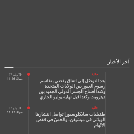
آخر الأخبار
جالية
يوليو 17TH
11:46 صباحًا
بعد التوصّل إلى اتفاق يقضي بتقاسم
رسوم العبور بين الولايات المتحدة
وكندا افتتاح الجسر الدولي الجديد بين
ديترويت وكندا قبل نهاية يوليو الجاري
جالية
يوليو 17TH
11:17 صباحًا
طفيليات سايكلوسبورا تواصل انتشارها
الوبائي في ميشيغن.. والخسّ في قفص
الاتّهام