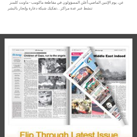
ماونت‭ ‬كلمنز‭ ‬ - أعلن‭ ‬المسؤولون‭ ‬في‭ ‬مقاطعة‭ ‬ماكومب،‭ ‬يوم‭ ‬الإثنين‭ ‬الماضي،‭ ‬عن‭
‬تفكيك‭ ‬شبكة‭ ‬دعارة‭ ‬وإتجار‭ ‬بالبشر،‭ ‬تنشط‭ ‬عبر‭ ‬عدة‭ ‬مراكز‭...