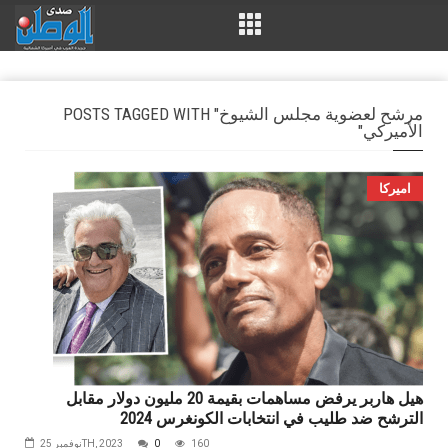
POSTS TAGGED WITH "مرشح‭ ‬لعضوية‭ ‬مجلس‭ ‬الشيوخ‭
‬الأميركي‭"
اميركا
هيل هاربر يرفض مساهمات بقيمة 20 مليون دولار مقابل
الترشح ضد طليب في انتخابات الكونغرس 2024
160
0
نوفمبر 25TH, 2023