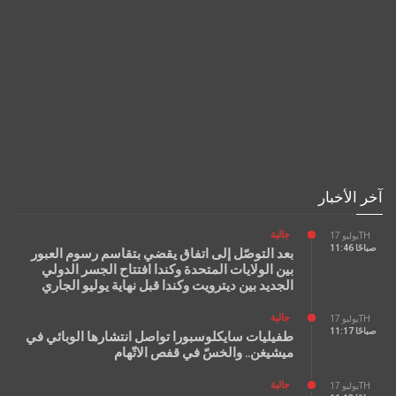
آخر الأخبار
جالية
يوليو 17TH
11:46 صباحًا
بعد التوصّل إلى اتفاق يقضي بتقاسم رسوم العبور
بين الولايات المتحدة وكندا افتتاح الجسر الدولي
الجديد بين ديترويت وكندا قبل نهاية يوليو الجاري
جالية
يوليو 17TH
11:17 صباحًا
طفيليات سايكلوسبورا تواصل انتشارها الوبائي في
ميشيغن.. والخسّ في قفص الاتّهام
جالية
يوليو 17TH