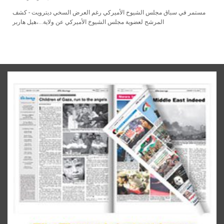
‬هيل‭ ‬هاربر،‭ ‬المرشح‭ ‬لعضوية‭ ‬مجلس‭ ‬الشيوخ‭ ‬الأميركي‭ ‬عن‭ ‬ولاية‭...