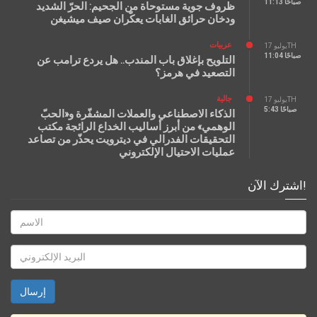
11:13 صباحًا
ظروف جوية مستوحاة من الجحيم: الحرّ الشديد
ودخان حرائق الغابات يعكّران صيف ميشيغن
عربيات
يوليو 17TH
11:04 صباحًا
التلويح بإغلاق باب المندب.. هل يردع ترامب عن
التصعيد في هرمز؟
جالية
يوليو 17TH
5:43 صباحًا
الذكاء الاصطناعي والعملات المشفّرة و«الحبّ
الوهمي» من أبرز أساليب الخداع الرائجة مكتب
التحقيقات الفدرالي في ديترويت يحذّر من تصاعد
عمليات الاحتيال الإلكتروني
اشترك الآن!