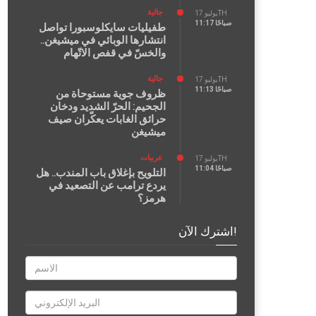
جالية
يوليو 17TH
11:17 صباحًا
طفيليات سايكلوسبورا تواصل
انتشارها الوبائي في ميشيغن..
والخسّ في قفص الاتّهام
جالية
يوليو 17TH
11:13 صباحًا
ظروف جوية مستوحاة من
الجحيم: الحرّ الشديد ودخان
حرائق الغابات يعكّران صيف
ميشيغن
عربيات
يوليو 17TH
11:04 صباحًا
التلويح بإغلاق باب المندب.. هل
يردع ترامب عن التصعيد في
هرمز؟
اشترك الآن!