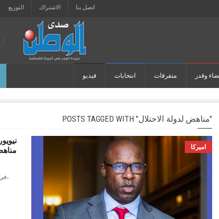
اتصل بنا
الاشتراك
التوزيع
ضاء وقدر
متفرقات
انتخابات
فيديو
POSTS TAGGED WITH "مناهض لدولة الاحتلال"
نيويور
اميركا
مناهض