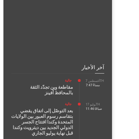
آخر الأخبار
جالية
أغسطس 7TH
7:47 مساءً
مقاطعة وين تجدّد الثقة
بالمحافظ أفينز
جالية
يوليو 17TH
11:46 صباحًا
بعد التوصّل إلى اتفاق يقضي
بتقاسم رسوم العبور بين الولايات
المتحدة وكندا افتتاح الجسر
الدولي الجديد بين ديترويت وكندا
قبل نهاية يوليو الجاري