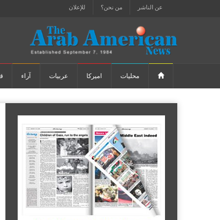
عن الناشر
من نحن؟
للإعلان
محليات
اميركا
عربيات
آراء
ق