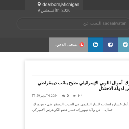
dearborn,Michigan
أغسطس 9th, 2026
تسجيل الدخول
ك: أموال اللوبي الإسرائيلي تطيح بنائب ديمقراطي
 لدولة الاحتلال
144
0
يونيو 29TH, 2024
نيويورك‭ ‬ - في‭ ‬أول‭ ‬خسارة‭ ‬انتخابية‭ ‬للتيار‭ ‬التقدمي‭ ‬في‭ ‬الحزب‭ ‬الديمقراطي،‭
‬خسر‭ ‬عضو‭ ‬الكونغرس‭ ‬الأميركي،‭ ‬عن‭ ‬ولاية‭ ‬نيويورك،‭ ‬جمال‭...