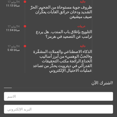
جالية
يوليو 17TH
11:13 صباحًا
ظروف جوية مستوحاة من الجحيم: الحرّ
الشديد ودخان حرائق الغابات يعكّران
صيف ميشيغن
عربيات
يوليو 17TH
11:04 صباحًا
التلويح بإغلاق باب المندب.. هل يردع
ترامب عن التصعيد في هرمز؟
جالية
يوليو 17TH
5:43 صباحًا
الذكاء الاصطناعي والعملات المشفّرة
و«الحبّ الوهمي» من أبرز أساليب
الخداع الرائجة مكتب التحقيقات
الفدرالي في ديترويت يحذّر من تصاعد
عمليات الاحتيال الإلكتروني
اشترك الآن!