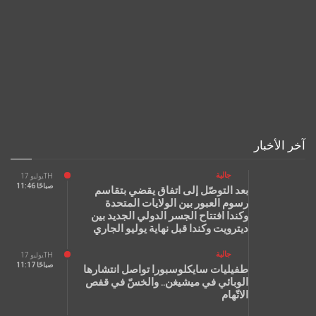
آخر الأخبار
جالية
يوليو 17TH
11:46 صباحًا
بعد التوصّل إلى اتفاق يقضي بتقاسم
رسوم العبور بين الولايات المتحدة
وكندا افتتاح الجسر الدولي الجديد بين
ديترويت وكندا قبل نهاية يوليو الجاري
جالية
يوليو 17TH
11:17 صباحًا
طفيليات سايكلوسبورا تواصل انتشارها
الوبائي في ميشيغن.. والخسّ في قفص
الاتّهام