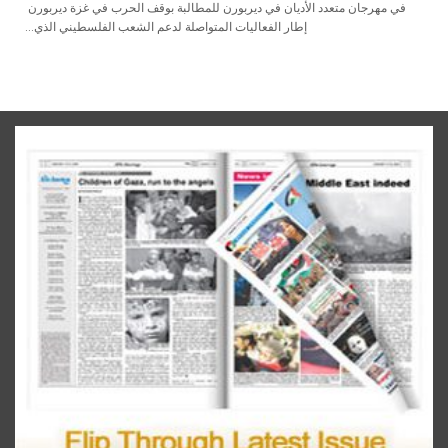
مهرجان‭ ‬متعدد‭ ‬الأديان‭ ‬في‭ ‬ديربورن‭ ‬للمطالبة‭ ‬بوقف‭ ‬الحرب‭ ‬في‭ ‬غزة ديربورن‭ ‬ في‭
‬إطار‭ ‬الفعاليات‭ ‬المتواصلة‭ ‬لدعم‭ ‬الشعب‭ ‬الفلسطيني‭ ‬الذي‭...