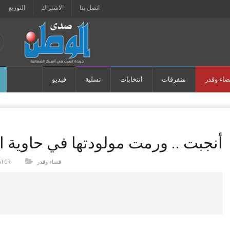
اتصل بنا
الاشتراك
التوزيع
ضاء وقدر
متفرقات
انتخابات
تسلية
فيديو
أنجبت .. ورمت مولودتها في حاوية ا
قضاء وقدر
AT0R