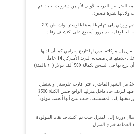
ة القتل من الدرجة الأولى لأم من ديترويت، حيث تم
ولادتها بفترة قصيرة.
وبادرت مدعي عام مقاطعة وين كيم وورذي إلى اتهام غلنسيتا غلوستر–واشنطن (39
ء حالة الوفاة، بعد مرور أسبوع على اكتشاف رفات
قول إن موكلته ليس لها تاريخ إجرامي كما أن لديها
خمسة أطفال آخرين، وقد مضى على خدمتها في مصلحة البريد الأميركي 14 عاماً.
ودفعت الأم المتهمة ببراءتها قبل أن يزج بها في السجن بكفالة 500 ألف دولار (١٠ بالمئة)
ووفقاً للادعاء العام، فإنه في يوم 26 من الشهر الماضي، عثر أقارب غلوستر–واشنطن
على المتهمة مغمىً عليها بعد تعرضها لنزيف حاد داخل منزلها الواقع ضمن الكتلة 3500
 بنقلها إلى المستشفى حيث تبين أنها أنجبت مولوداً
 دورية إلى المنزل حيث تم اكتشاف بقايا المولودة
القمامة خارج المنزل.