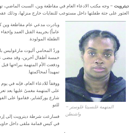
ديترويت
– وجه مكتب الادعاء العام في مقاطعة وين، السبت الماضي، تهم
العثور على جثة طفلتها داخل مستوعب للنفايات خارج منزلها، وذلك عقب 
عاماً) بجريمة القتل العمد وإخفا
الطفلة المولودة.
وردّ المحامي أليوت مارغوليس بال
تمهيداً لمحاكمتها.
شارع يوركشاير، فقاموا على الفور
للتو.
المتهمة غلنسيتا غلوستر –
واشنطن
فسارعت شرطة ديترويت إلى إرسال
في كيس قمامة ملقى داخل حاوية 