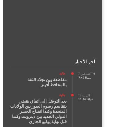
آخر الأخبار
جالية
أغسطس 7TH
7:47 مساءً
مقاطعة وين تجدّد الثقة
بالمحافظ أفينز
جالية
يوليو 17TH
11:46 صباحًا
بعد التوصّل إلى اتفاق يقضي
بتقاسم رسوم العبور بين الولايات
المتحدة وكندا افتتاح الجسر
الدولي الجديد بين ديترويت وكندا
قبل نهاية يوليو الجاري