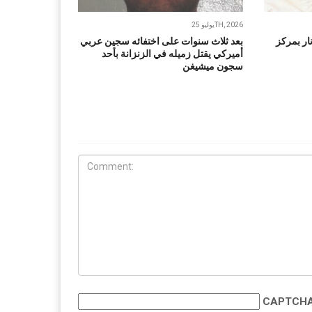
يوليو 25TH, 2026
ار بمركز
بعد ثلاث سنوات على اختفائه سجين عربي
أميركي يقتل زميله في الزنزانة بأحد
سجون ميشيغن
CAPTCHA