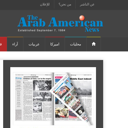
عن الناشر
من نحن؟
للإعلان
محليات
اميركا
عربيات
آراء
ق