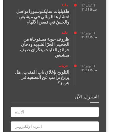
جالية
يوليو 17TH
11:17 صباحًا
طفيليات سايكلوسبورا تواصل
انتشارها الوبائي في ميشيغن..
والخسّ في قفص الاتّهام
جالية
يوليو 17TH
11:13 صباحًا
ظروف جوية مستوحاة من
الجحيم: الحرّ الشديد ودخان
حرائق الغابات يعكّران صيف
ميشيغن
عربيات
يوليو 17TH
11:04 صباحًا
التلويح بإغلاق باب المندب.. هل
يردع ترامب عن التصعيد في
هرمز؟
اشترك الآن!