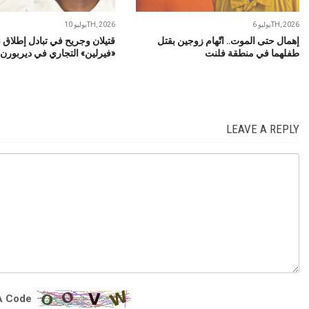
يوليو 6TH, 2026
يوليو 10TH, 2026
إهمال حتى الموت.. اتّهام زوجين بقتل
قتيلان وجريح في تبادل إطلاق ن
طفلهما في منطقة فلنت
«فيرلين» التجاري في ديربورن
LEAVE A REPLY
 Code