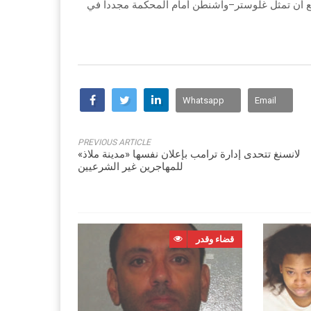
 أن تمثل غلوستر–واشنطن أمام المحكمة مجدداً في
Whatsapp
Email
PREVIOUS ARTICLE
لانسنغ تتحدى إدارة ترامب بإعلان نفسها «مدينة ملاذ»
للمهاجرين غير الشرعيين
قضاء وقدر