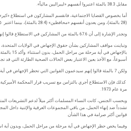
مقابل 38.3 بالمئة اعتبروا أنفسهم «ليبراليين مالياً».
أما بخصوص القضايا الاجتماعية، فانقسم المشاركون في استطلاع «كير» با
(28 بالمئة)، ومن يعدون أنفسهم «محافظين» (28.4 بالمئة)، بينما اعتبر
٣٨.٥ ب
وتجدر الإشارة إلى أن 67.6 بالمئة من المشاركين في الاستطلاع قالوا إنهم منخرطون في أنشطة المساجد والمراكز الإسلامية.
أسبوعاً، مع الأخذ بعين الاعتبار بعض الحالات الصحية الطارئة التي قد
ولكن 7 بالمئة قالوا إنهم سيدعمون القوانين التي تحظر الإجهاض في أية مرحلة من مراحل الحمل.
كذلك فإن الاستطلاع أجري بالتزامن مع تسريب قرار المحكمة الأميركية الع
مرة عام 1973.
وبحسب الجنس، كانت النساء المسلمات أكثر ميلاً لدعم التشريعات المتس
تشدداً ضد إنهاء الحمل، من باقي المجموعات العرقية والإثنية داخل المج
قوانين أكثر صرامة في هذا الشأن.