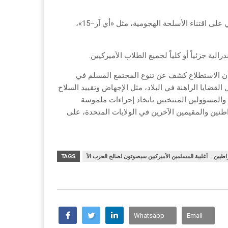
في سياق آخر، أيّد أكثر من 82 بالمئة من المستطلعين فرض حظر فدرالي على اقتناء الأسلحة الهجومية، مثل «أي آر–15»،
، أن الاستطلاع كشف عن تنوع المجتمع المسلم في
لقضايا الراهنة في البلاد، مثل الإجهاض وتقييد السلاح
 والمسؤولين المنتخبين باتخاذ إجراءات ملموسة
اطنين والمقيمين الآخرين في الولايات المتحدة، على
TAGS
Whatsapp
Email