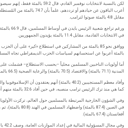
مقابل 4.8 بالمئة صوتوا لترامب.
ورغم تراجع ش
في الانتخابات القادمة، مقابل 11.4 بالمئة يؤيدون الجمهوريين.
بالمئة أعربوا عن استحسانهم لسياسات الحزب الديمقراطي تجاه المسلم
المدنية (71.1 بالمئة) والاقتصاد (70.5 بالمئة) والرعاية الصحية (66.5 بالمئة) والحرية الدينية (65.5 بالمئة).
وأفاد معظم المستجيبين (40.2 بالمئة) أنهم يعتقدون أن
كما هي منذ ترك الرئيس ترامب منصبه، في حين أفاد 32.6 بالمئة منهم أنها زادت و21.9 بالمئة أفادوا أنها قد انخفضت.
أفغانستان (67.4 بالمئة).
وفي مج