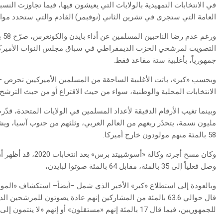
العامة التي ستجرى في تشرين الثاني (نوفبمر) القادم والتي ستحدد مواز
ور
جمهورياً، بأغلبية ستة مقاعد فقط.
وبحسب «كير»، باتت الأغلبية الساحقة من المسلمين الأميركيين تحرص –
الانتخابات المحلية والوطنية، سواء من حيث الاقتراع أو من حيث الترشح
مليون نسمة، يتحدّر ربعهم من العالم العربي، وثلثهم من جنوب آسيا، ويش
58 بالمئة منهم مولودون خارج أميركا.
وكان مسح أجرته وكالة 
وصل فعلياً إلى 35 بالمئة، مقابل 64 بالمئة صوتوا لبايدن،
وبالعودة إلى استطلاع «كير» الأخير الذي شمل –أيضاً– استكشاف «المواق
للجمهوريين، فيما قال 17 بالمئة إنهم «مستقلون» أو إنهم «لا ينتمون إلى حزب معين».