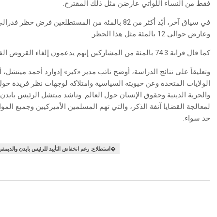
فقط من النساء اللواتي عارضن مثل ذلك المقترح.
وعارض حوالي 12 بالمئة مثل هذا الحظر.
كما قال قرابة 74.3 بالمئة من المشاركين إنهم يدعمون إلغاء القروض الفدرالية جزئياً أو كلياً لجميع الطلاب الأميركيين.
وتعليقاً على نتائج الدراسة، أوضح نائب مدير «كير» إدوارد أحمد ميتشل
الولايات المتحدة وعن حيويته السياسية وامتلاكه لوجهات نظر فريدة حول ا
والحرية الدينية وحقوق الإنسان حول العالم. وناشد ميتشل الرئيس بايدن
لمعالجة القضايا آنفة الذكر، والتي تهم المسلمين الأميركيين وجميع المو
حد سواء.
استطلاع: رغم انخفاض التأييد للرئيس بايدن والديمقراطيين .. أغلبية المسلمين الأميركيين سيصوتون لصالح الحزب الأ�