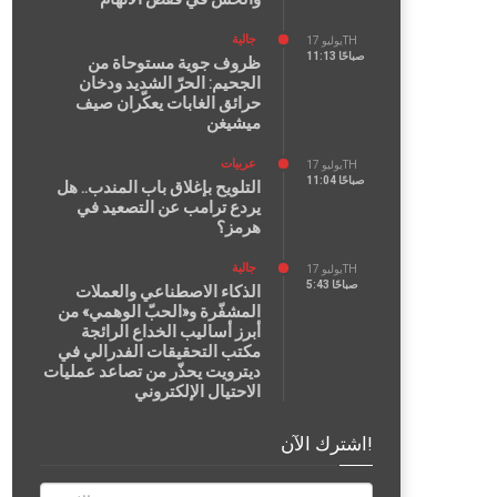
جالية
يوليو 17TH
11:13 صباحًا
ظروف جوية مستوحاة من
الجحيم: الحرّ الشديد ودخان
حرائق الغابات يعكّران صيف
ميشيغن
عربيات
يوليو 17TH
11:04 صباحًا
التلويح بإغلاق باب المندب.. هل
يردع ترامب عن التصعيد في
هرمز؟
جالية
يوليو 17TH
5:43 صباحًا
الذكاء الاصطناعي والعملات
المشفّرة و«الحبّ الوهمي» من
أبرز أساليب الخداع الرائجة
مكتب التحقيقات الفدرالي في
ديترويت يحذّر من تصاعد عمليات
الاحتيال الإلكتروني
اشترك الآن!