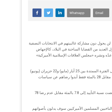
Whatsapp
Email
 لن يحول دون مشاركة غالبيتهم في الانتخابات النصفية
حول العديد من القضايا الساخنة في البلاد، كالإجهاض
عدّه ونشره «مجلس العلاقات الإسلامية الأميركية»
وأظهرت نتائج الاستطلاع الذي أُجري عبر الإنترنت والرسائل البريدية خلال الفترة الممتدة بين 25 أيار (مايو) و22 حزيران (يونيو)
الماضي، أن 49 بالمئة من المُستطلعين مستاؤون من أداء الرئيس بايدن، مقابل 28 بالمئة فقط أبدوا رضاهم عن سياسات
أما بخصوص رضا المسلمين الأميركيين عن أداء الكونغرس الحالي فانخفضت نسبة التأييد إلى 7.8 بالمئة مقابل عدم رضا 78
ارك فيها 550 شخصاً أن أكثر من 85 بالمئة من الناخبين المسلمين الأميركيين سوف يدلون بأصواتهم