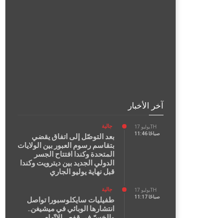
آخر الأخبار
جالية
يوليو 17TH
11:46 صباحًا
بعد التوصّل إلى اتفاق يقضي
بتقاسم رسوم العبور بين الولايات
المتحدة وكندا افتتاح الجسر
الدولي الجديد بين ديترويت وكندا
قبل نهاية يوليو الجاري
جالية
يوليو 17TH
11:17 صباحًا
طفيليات سايكلوسبورا تواصل
انتشارها الوبائي في ميشيغن..
والخسّ في قفص الاتّهام