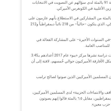
في الانتخابات التمهيدية بالولايات التي يعيشون فيها، فيما تجاوزت النسبة 91 بالمئة لدى سؤالهم عن التصويت في الانتخابات
ين الأغلبية في الكونغرس الأميركي.
غم عدم رضا الناخبين المسلمين عن أداء بايدن والكونغرس، صرّح 58 بالمئة من المشاركين في الاستطلاع بأنهم عازمون على
التصويت لمرشحي الحزب الديمقراطي في سباق مجلس النواب الأميركي، الذي يتكون –حالياً– من 218 نائباً ديمقراطياً و212
في السنوات الأخيرة– على المشاركة الفعالة في
 للمناصب العامة.
وبينما تغيب الأرقام الدقيقة لأعداد المسلمين في الولايات المتحدة، قدّرت دراسة نشرها مركز «بيو» عام 2017 أعدادهم بـ3.45
كل الأفارقة الأميركيون حوالي خُمسهم، لافتة إلى أن
«أسوشييتد برس» بعد انتخابات 2020، قد أظهر أن المسلمين الأميركيين الذين صوتوا لصالح ترامب
ف والانتماءات الحزبية» لدى المسلمين الأميركيين،
قال حوالي 63.6 بالمئة من المشاركين إنهم عادة يصوتون للمرشحين الديمقراطيين، مقابل ٦.٥ بالمئة قالوا إنهم يصوتون