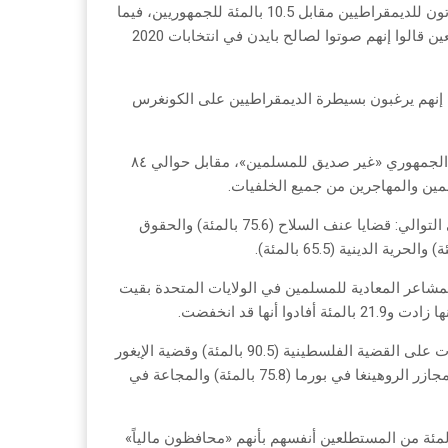
لكن بالنسبة لانتخابات نوفمبر القادم، قال 59.2 بالمئة فقط، إنهم سيصوتون للديمقراطيين مقابل 10.5 بالمئة للجمهوريين، فيما
أعرب الباقون عن حيادهم أو ترددهم، علماً بأن 74.7 بالمئة من المُستطلعين قالوا إنهم صوتوا لصالح بايدن في انتخابات 2020
عبية الرئيس بايدن في أوساط المسلمين، قال 66.9 بالمئة إنهم يرغبون بسيطرة الديمقراطيين على الكونغرس
ووافق نحو 85 بالمئة من المشاركين في استطلاع «كير» على أن الحزب الجمهوري «غير صديق للمسلمين»، مقابل حوالي ٨٤
ين والمهاجرين من جميع الخلفيات.
أما أولويات الناخبين المسلمين محلياً –بحسب الاستطلاع– فشملت على التوالي: قضايا عنف السلاح (75.6 بالمئة) والحقوق
 الإسلاموفوبيا والمشاعر المعادية للمسلمين في الولايات المتحدة بقيت
وفي الشؤون الخارجية المرتبطة بالمسلمين حول العالم، تركزت الأولويات على القضية الفلسطينية (90.5 بالمئة) وقضية الإيغور
في الصين (87.4 بالمئة) واضطهاد المسلمين في الهند (80.8 بالمئة)، ثم مجازر الروهينغا في بورما (75.8 بالمئة) والمجاعة في
ال المسؤولية المالية في إعداد الموازنات العامة، وصف 42.2 بالمئة من المستطلعين أنفسهم بأنهم «محافظون مالياً»