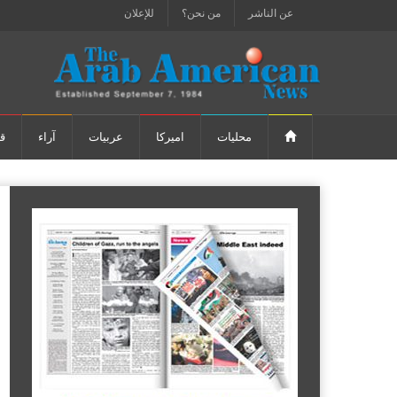
عن الناشر
من نحن؟
للإعلان
محليات
اميركا
عربيات
آراء
ق