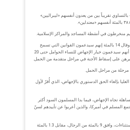
لتساوي تقريباً بين من يعدون أنفسهم «ليبراليين»
المئة أنفسهم «معتدلين».
وتباينت مواقف المشاركين بشأن حقوق الإجهاض في الولايات المتحدة، وقال 14 بالمئة إنهم سيدعمون القوانين التي تسمح
بالإجهاض في أية مرحلة من مراحل الحمل، بدون استثناء. وأكد 15 بالمئة أنهم سيدعمون خيار الإجهاض للنساء الحوامل حتى 20
 تجبرهن على إسقاط الأجنة في مراحل متقدمة من الحمل.
ليا بإلغاء الحق الدستوري بالإجهاض، الذي أُقرّ لأول
اهلة تجاه الإجهاض، فيما بدا المسلمون السود أكثر
تمع المسلم في أميركا، والذين أعربوا عن تأييدهم لسنّ
وفيما يخص حظر الإجهاض في أية مرحلة من مراحل الحمل، وبدون أية استثناءات، وافق 9 بالمئة من الرجال، مقابل 1.3 بالمئة