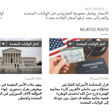
NEXT ARTICLE
الأسعار تواصل صعودها الصاروخي في الولايات المتحدة ..
أول
والفدرالي يتجه لرفع أسعار الفائدة مجدداً
«إ
RELATED POSTS
اخبار الولايات المتحدة
اخبار الولايات المتحدة
يونيو 29TH, 2026
يوليو 3RD, 2026
قرار للمحكمة الأميركية العليا يثير
بينهم مئات الأسر المقيمة في و
تساؤلات بين حاملي «الغرين كارد» محامية
ميشيغن بقرار دستوري.. إنهاء ا
الهجرة فرح حبّ الله لـ«صدى الوطن»:
المؤقّتة لآلاف السوريّين في ال
قضية جنائية معلّقة قد تحول دون عودتك
المتحدة واشنطن
إلى الولايات المتحدة