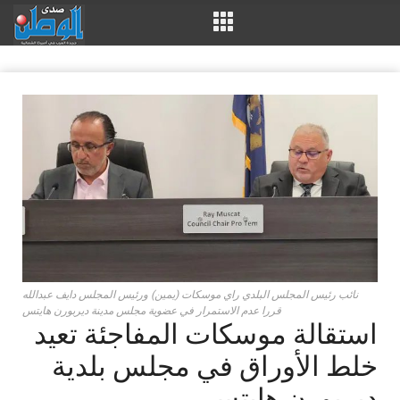
نائب رئيس المجلس البلدي راي موسكات (يمين) ورئيس المجلس دايف عبدالله
قررا عدم الاستمرار في عضوية مجلس مدينة ديربورن هايتس
استقالة موسكات المفاجئة تعيد
خلط الأوراق في مجلس بلدية
ديربورن هايتس