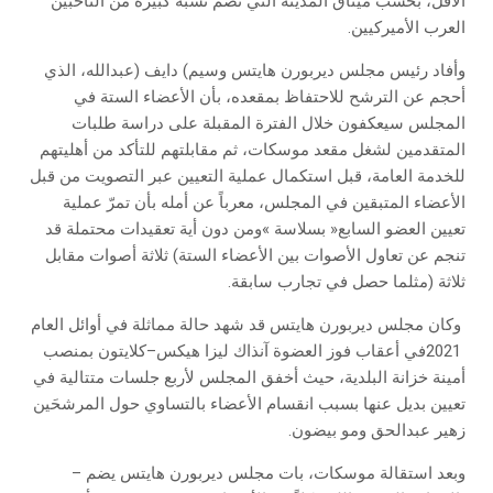
‬العرب‭ ‬الأميركيين‭.‬
‬ثلاثة‭) ‬مثلما‭ ‬حصل‭ ‬في‭ ‬تجارب‭ ‬سابقة‭.‬
‬زهير‭ ‬عبدالحق‭ ‬ومو‭ ‬بيضون‭.‬
وبعد‭ ‬استقالة‭ ‬موسكات،‭ ‬بات‭ ‬مجلس‭ ‬ديربورن‭ ‬هايتس‭ ‬يضم‭ ‬–