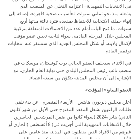
‬نوفمبر‭ ‬القادم‭.‬
‬الإشارة‭ ‬إلى‭ ‬أن‭ ‬مجلس‭ ‬المدينة‭ ‬يتكوّن‭ ‬من‭ ‬سبعة‭ ‬أعضاء‭.‬
العضو‭ ‬السابع‭ ‬‮«‬المؤقت‮»‬