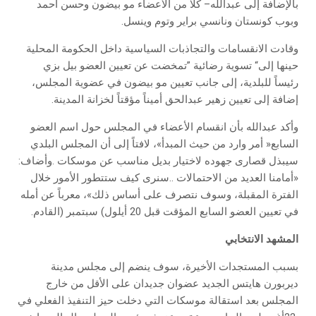
‬وبوب‭ ‬كونستان‭ ‬ونانسي‭ ‬براير‭ ‬وتوم‭ ‬وينسل‭.‬
‬إضافة‭ ‬إلى‭ ‬تعيين‭ ‬زهير‭ ‬عبدالحق‭ ‬أميناً‭ ‬مؤقتاً‭ ‬لخزانة‭ ‬المدينة‭.‬
‬سيبذل‭ ‬قصارى‭ ‬جهوده‭ ‬لاختيار‭ ‬بديل‭ ‬مناسب‭ ‬عن‭ ‬موسكات‭. ‬وأضاف‭:
‬في‭ ‬تعيين‭ ‬العضو‭ ‬السابع‭ ‬المؤقت‭ ‬قبل‭ ‬20‭ ‬أيلول‭ (‬سبتمبر‭) ‬القادم‭.‬
المشهد‭ ‬الانتخابي