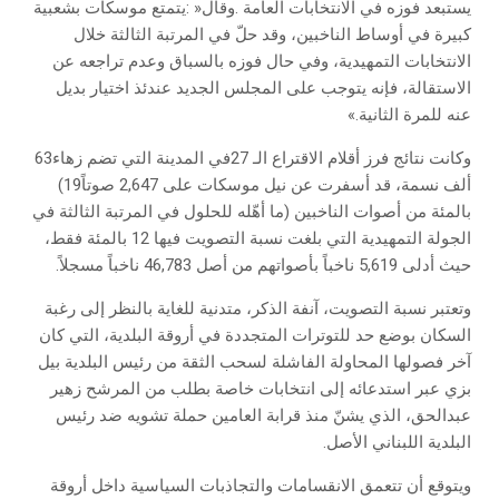
‬عنه‭ ‬للمرة‭ ‬الثانية‮»‬‭.‬
وكانت‭ ‬نتائج‭ ‬فرز‭ ‬أقلام‭ ‬الاقتراع‭ ‬الـ27‭ ‬في‭ ‬المدينة‭ ‬التي‭ ‬تضم‭ ‬زهاء‭ ‬63‭
‬ألف‭ ‬نسمة،‭ ‬قد‭ ‬أسفرت‭ ‬عن‭ ‬نيل‭ ‬موسكات‭ ‬على‭ ‬2‭,‬647‭ ‬صوتاً‭ (‬19‭
‬حيث‭ ‬أدلى‭ ‬5‭,‬619‭ ‬ناخباً‭ ‬بأصواتهم‭ ‬من‭ ‬أصل‭ ‬46‭,‬783‭ ‬ناخباً‭ ‬مسجلاً‭.‬
‬البلدية‭ ‬اللبناني‭ ‬الأصل‭.‬