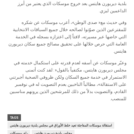
‬الداعمين‭ ‬لبزي‭.‬
‬هايتس‭.‬
‬للمنصب‭.‬
TAGS
استقالة موسكات المفاجئة تعيد خلط الأوراق في مجلس بلدية ديربورن هايتس
مجلس بلدية ديربورن هايتس
راي‭ ‬موسكات