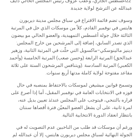
‬عبدالله‭ ‬عن‭ ‬الترشح‭ ‬لولاية‭ ‬جديدة‭.‬
‬الذي‭ ‬تصدر‭ ‬السابق،‭ ‬إضافة‭ ‬إلى‭ ‬المرشحين‭ ‬من‭ ‬خارج‭ ‬المجلس‭:
‬مقاعد‭ ‬مفتوحة‭ ‬لولاية‭ ‬كاملة‭ ‬مدتها‭ ‬أربع‭ ‬سنوات‭.‬
‬بانتظار‭ ‬انعقاد‭ ‬الدورة‭ ‬الانتخابية‭ ‬التالية‭.‬