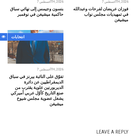
أغسطس 7TH, 2026
أغسطس 7TH, 2026
فوزان عريضان لفرحات وعبدالله
بنسون وجيمس إلى نهائي سباق
في تمهيديات مجلس نواب
حاكمية ميشيغن في نوفمبر
ميشيغن
انتخابات
أغسطس 7TH, 2026
تفوّق على النائبة بيرنز في سباق
الديمقراطيين عن دائرة
الديربورنين علوية يقترب من
صنع التاريخ كأوّل عربي أميركي
يشغل عضوية مجلس شيوخ
ميشيغن
LEAVE A REPLY