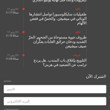
ديترويت وكندا قبل نهاية يوليو الجاري
جالية
يوليو 17TH
11:17 صباحًا
طفيليات سايكلوسبورا تواصل انتشارها
الوبائي في ميشيغن.. والخسّ في قفص
الاتّهام
جالية
يوليو 17TH
11:13 صباحًا
ظروف جوية مستوحاة من الجحيم: الحرّ
الشديد ودخان حرائق الغابات يعكّران
صيف ميشيغن
عربيات
يوليو 17TH
11:04 صباحًا
التلويح بإغلاق باب المندب.. هل يردع
ترامب عن التصعيد في هرمز؟
اشترك الآن!