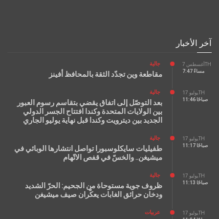
آخر الأخبار
جالية
أغسطس 7TH
7:47 مساءً
مقاطعة وين تجدّد الثقة بالمحافظ أفينز
جالية
يوليو 17TH
11:46 صباحًا
بعد التوصّل إلى اتفاق يقضي بتقاسم رسوم العبور
بين الولايات المتحدة وكندا افتتاح الجسر الدولي
الجديد بين ديترويت وكندا قبل نهاية يوليو الجاري
جالية
يوليو 17TH
11:17 صباحًا
طفيليات سايكلوسبورا تواصل انتشارها الوبائي في
ميشيغن.. والخسّ في قفص الاتّهام
جالية
يوليو 17TH
11:13 صباحًا
ظروف جوية مستوحاة من الجحيم: الحرّ الشديد
ودخان حرائق الغابات يعكّران صيف ميشيغن
عربيات
يوليو 17TH