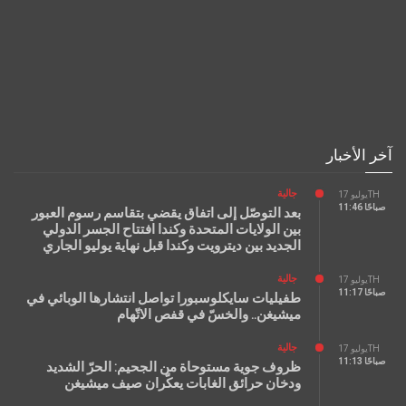
آخر الأخبار
جالية
يوليو 17TH
11:46 صباحًا
بعد التوصّل إلى اتفاق يقضي بتقاسم رسوم العبور
بين الولايات المتحدة وكندا افتتاح الجسر الدولي
الجديد بين ديترويت وكندا قبل نهاية يوليو الجاري
جالية
يوليو 17TH
11:17 صباحًا
طفيليات سايكلوسبورا تواصل انتشارها الوبائي في
ميشيغن.. والخسّ في قفص الاتّهام
جالية
يوليو 17TH
11:13 صباحًا
ظروف جوية مستوحاة من الجحيم: الحرّ الشديد
ودخان حرائق الغابات يعكّران صيف ميشيغن