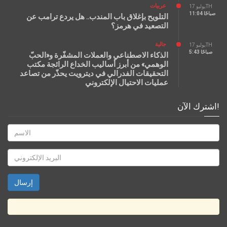
عربيات
يوليو 17TH
11:04 صباحًا
التلويح بإغلاق باب المندب.. هل يردع ترامب عن
التصعيد في هرمز؟
جالية
يوليو 17TH
5:43 صباحًا
الذكاء الاصطناعي والعملات المشفّرة و«الحبّ
الوهمي» من أبرز أساليب الخداع الرائجة مكتب
التحقيقات الفدرالي في ديترويت يحذّر من تصاعد
عمليات الاحتيال الإلكتروني
اشترك الآن!