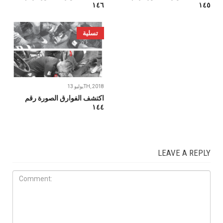
١٤٦
١٤٥
تسلية
يوليو 13TH, 2018
اكتشف الفوارق الصورة رقم
١٤٤
LEAVE A REPLY