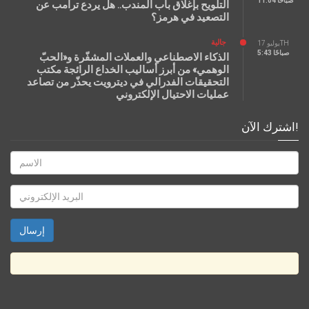
11:04 صباحًا
التلويح بإغلاق باب المندب.. هل يردع ترامب عن
التصعيد في هرمز؟
جالية
يوليو 17TH
5:43 صباحًا
الذكاء الاصطناعي والعملات المشفّرة و«الحبّ
الوهمي» من أبرز أساليب الخداع الرائجة مكتب
التحقيقات الفدرالي في ديترويت يحذّر من تصاعد
عمليات الاحتيال الإلكتروني
اشترك الآن!