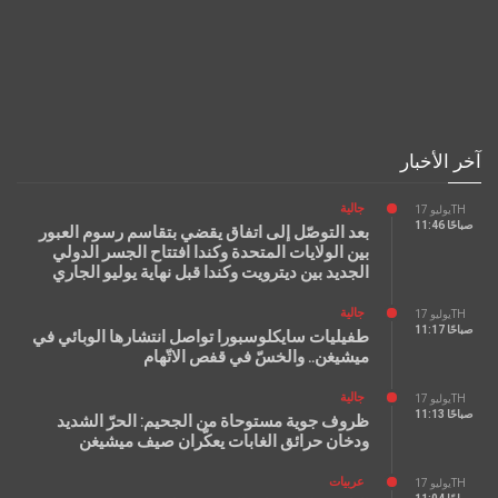
آخر الأخبار
جالية
يوليو 17TH
11:46 صباحًا
بعد التوصّل إلى اتفاق يقضي بتقاسم رسوم العبور
بين الولايات المتحدة وكندا افتتاح الجسر الدولي
الجديد بين ديترويت وكندا قبل نهاية يوليو الجاري
جالية
يوليو 17TH
11:17 صباحًا
طفيليات سايكلوسبورا تواصل انتشارها الوبائي في
ميشيغن.. والخسّ في قفص الاتّهام
جالية
يوليو 17TH
11:13 صباحًا
ظروف جوية مستوحاة من الجحيم: الحرّ الشديد
ودخان حرائق الغابات يعكّران صيف ميشيغن
عربيات
يوليو 17TH