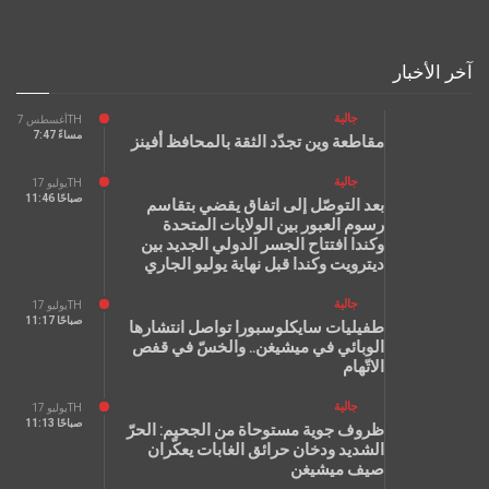
آخر الأخبار
جالية
أغسطس 7TH
7:47 مساءً
مقاطعة وين تجدّد الثقة بالمحافظ أفينز
جالية
يوليو 17TH
11:46 صباحًا
بعد التوصّل إلى اتفاق يقضي بتقاسم
رسوم العبور بين الولايات المتحدة
وكندا افتتاح الجسر الدولي الجديد بين
ديترويت وكندا قبل نهاية يوليو الجاري
جالية
يوليو 17TH
11:17 صباحًا
طفيليات سايكلوسبورا تواصل انتشارها
الوبائي في ميشيغن.. والخسّ في قفص
الاتّهام
جالية
يوليو 17TH
11:13 صباحًا
ظروف جوية مستوحاة من الجحيم: الحرّ
الشديد ودخان حرائق الغابات يعكّران
صيف ميشيغن