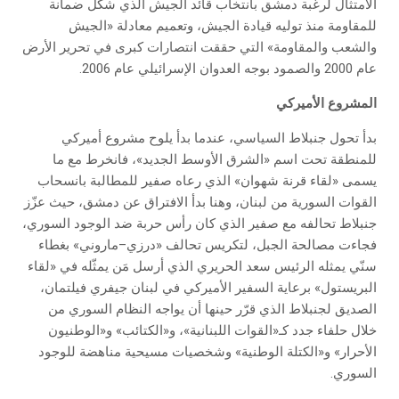
الامتثال لرغبة دمشق بانتخاب قائد الجيش الذي شكل ضمانة
للمقاومة منذ توليه قيادة الجيش، وتعميم معادلة «الجيش
والشعب والمقاومة» التي حققت انتصارات كبرى في تحرير الأرض
عام 2000 والصمود بوجه العدوان الإسرائيلي عام 2006.
المشروع الأميركي
بدأ تحول جنبلاط السياسي، عندما بدأ يلوح مشروع أميركي
للمنطقة تحت اسم «الشرق الأوسط الجديد»، فانخرط مع ما
يسمى «لقاء قرنة شهوان» الذي رعاه صفير للمطالبة بانسحاب
القوات السورية من لبنان، وهنا بدأ الافتراق عن دمشق، حيث عزّز
جنبلاط تحالفه مع صفير الذي كان رأس حربة ضد الوجود السوري،
فجاءت مصالحة الجبل، لتكريس تحالف «درزي–ماروني» بغطاء
سنّي يمثله الرئيس سعد الحريري الذي أرسل مَن يمثّله في «لقاء
البريستول» برعاية السفير الأميركي في لبنان جيفري فيلتمان،
الصديق لجنبلاط الذي قرّر حينها أن يواجه النظام السوري من
خلال حلفاء جدد كـ«القوات اللبنانية»، و«الكتائب» و«الوطنيون
الأحرار» و«الكتلة الوطنية» وشخصيات مسيحية مناهضة للوجود
السوري.