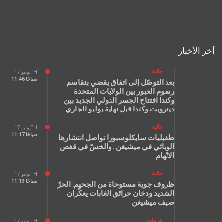
آخر الأخبار
جالية
يوليو 17TH
11:46 صباحًا
بعد التوصّل إلى اتفاق يقضي بتقاسم
رسوم العبور بين الولايات المتحدة
وكندا افتتاح الجسر الدولي الجديد بين
ديترويت وكندا قبل نهاية يوليو الجاري
جالية
يوليو 17TH
11:17 صباحًا
طفيليات سايكلوسبورا تواصل انتشارها
الوبائي في ميشيغن.. والخسّ في قفص
الاتّهام
جالية
يوليو 17TH
11:13 صباحًا
ظروف جوية مستوحاة من الجحيم: الحرّ
الشديد ودخان حرائق الغابات يعكّران
صيف ميشيغن
عربيات
يوليو 17TH