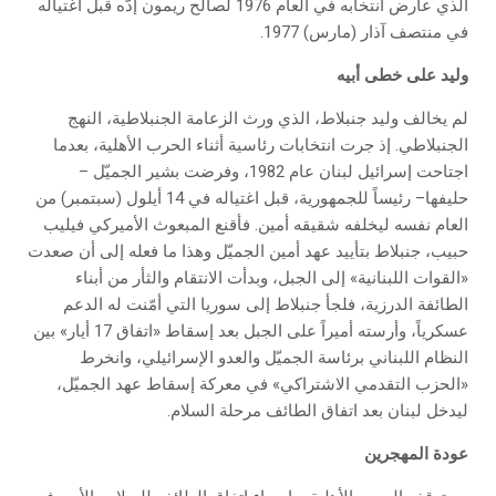
الذي عارض انتخابه في العام 1976 لصالح ريمون إدّه قبل اغتياله
في منتصف آذار (مارس) 1977.
وليد على خطى أبيه
لم يخالف وليد جنبلاط، الذي ورث الزعامة الجنبلاطية، النهج
الجنبلاطي. إذ جرت انتخابات رئاسية أثناء الحرب الأهلية، بعدما
اجتاحت إسرائيل لبنان عام 1982، وفرضت بشير الجميّل –
حليفها– رئيساً للجمهورية، قبل اغتياله في 14 أيلول (سبتمبر) من
العام نفسه ليخلفه شقيقه أمين. فأقنع المبعوث الأميركي فيليب
حبيب، جنبلاط بتأييد عهد أمين الجميّل وهذا ما فعله إلى أن صعدت
«القوات اللبنانية» إلى الجبل، وبدأت الانتقام والثأر من أبناء
الطائفة الدرزية، فلجأ جنبلاط إلى سوريا التي أمّنت له الدعم
عسكرياً، وأرسته أميراً على الجبل بعد إسقاط «اتفاق 17 أيار» بين
النظام اللبناني برئاسة الجميّل والعدو الإسرائيلي، وانخرط
«الحزب التقدمي الاشتراكي» في معركة إسقاط عهد الجميّل،
ليدخل لبنان بعد اتفاق الطائف مرحلة السلام.
عودة المهجرين