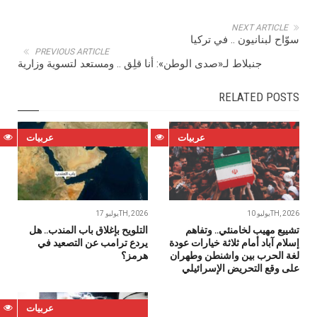
NEXT ARTICLE
سوّاح لبنانيون .. في تركيا
PREVIOUS ARTICLE
جنبلاط لـ«صدى الوطن»: أنا قلِق .. ومستعد لتسوية وزارية
RELATED POSTS
عربيات
عربيات
يوليو 10TH, 2026
يوليو 17TH, 2026
تشييع مهيب لخامنئي.. وتفاهم
التلويح بإغلاق باب المندب.. هل
إسلام آباد أمام ثلاثة خيارات عودة
يردع ترامب عن التصعيد في
لغة الحرب بين واشنطن وطهران
هرمز؟
على وقع التحريض الإسرائيلي
عربيات