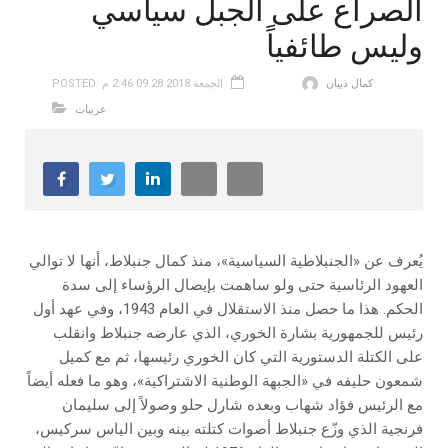
الصراع على الجبل سياسي
وليس طائفياً
كمال ذبيان
POSTED: الجمعة 09.28.2018 2:46 م
عربيات
يُعرف عن «الجنبلاطية السياسية»، منذ كمال جنبلاط، أنها لا توالي
العهود الرئاسية حتى ولو ساهمت بإيصال الرؤساء إلى سدة
الحكم. هذا ما حصل منذ الاستقلال في العام 1943، وفي عهد أول
رئيس للجمهورية بشارة الخوري، الذي عارضه جنبلاط وانقلب
على الكتلة الدستورية التي كان الخوري رئيسها، ثم مع كميل
شمعون حليفه في «الجبهة الوطنية الاشتراكية»، وهو ما فعله أيضاً
مع الرئيس فؤاد شهاب وبعده شارل حلو وصولاً إلى سليمان
فرنجية الذي وزّع جنبلاط أصوات كتلته بينه وبين الياس سركيس،