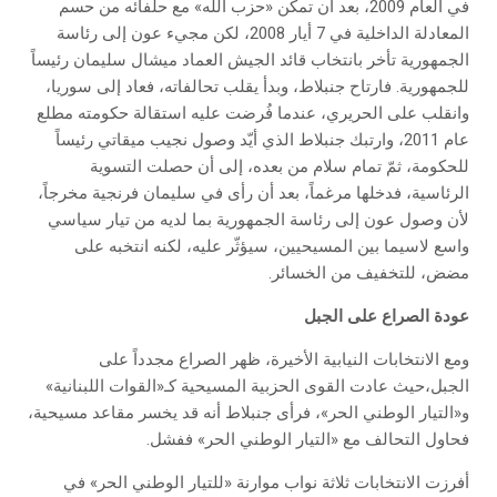
في العام 2009، بعد أن تمكّن «حزب الله» مع حلفائه من حسم
المعادلة الداخلية في 7 أيار 2008، لكن مجيء عون إلى رئاسة
الجمهورية تأخر بانتخاب قائد الجيش العماد ميشال سليمان رئيساً
للجمهورية. فارتاح جنبلاط، وبدأ يقلب تحالفاته، فعاد إلى سوريا،
وانقلب على الحريري، عندما فُرضت عليه استقالة حكومته مطلع
عام 2011، وارتبك جنبلاط الذي أيّد وصول نجيب ميقاتي رئيساً
للحكومة، ثمّ تمام سلام من بعده، إلى أن حصلت التسوية
الرئاسية، فدخلها مرغماً، بعد أن رأى في سليمان فرنجية مخرجاً،
لأن وصول عون إلى رئاسة الجمهورية بما لديه من تيار سياسي
واسع لاسيما بين المسيحيين، سيؤثّر عليه، لكنه انتخبه على
مضض، للتخفيف من الخسائر.
عودة الصراع على الجبل
ومع الانتخابات النيابية الأخيرة، ظهر الصراع مجدداً على
الجبل،حيث عادت القوى الحزبية المسيحية كـ«القوات اللبنانية»
و«التيار الوطني الحر»، فرأى جنبلاط أنه قد يخسر مقاعد مسيحية،
فحاول التحالف مع «التيار الوطني الحر» ففشل.
أفرزت الانتخابات ثلاثة نواب موارنة «للتيار الوطني الحر» في