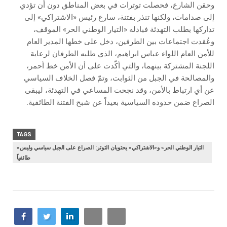
وحقن الشارع، فحصلت توترات في بعض المناطق دون أن تؤدي
إلى صدامات، ولكنها تنذر بفتنة، سارع رئيس «الاشتراكي» إلى
تداركها بطلب التهدئة فبادله «التيار الوطني الحر» الموقف،
وعُقدت اجتماعات بين الطرفين، دخل على خطها المدير العام
للأمن العام اللواء عباس ابراهيم، الذي طلبه الطرفان لرعاية
اللجنة المشتركة بينهما، والتي أكّدت على أن الأمن خط أحمر،
والمصالحة في الجبل من الثوابت، وتمّ فصل الخلاف السياسي
عن أي ارتباط بالأمن، وقد نجحت المساعي في التهدئة، ليبقى
الصراع ضمن حدوده السياسية بعيداً عن شبح الفتنة الطائفية.
TAGS
«التيار الوطني الحر» و«الاشتراكي» يحتويان التوتر: الصراع على الجبل سياسي وليس
طائفياً