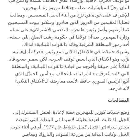
مع توقف الحرب الأهلية، وإرساء اتفاق الطائف للسلام والأمن في
لبنان وحلّ الميليشيات، طلب جنبلاط من وزارة المهجرين،
للإشراف على عودة مَن نزح من أبناء الجبل المسيحيين، ومعالجة
قضايا المقيمين من الدروز الذين صادروا وسكنوا بيوت المسيحيين
كما أرضهم. وأصرّ رئيس «الحزب التقدمي الاشتراكي» على تسلم
وزارة المهجرين بعد أن تولاها في حكومة رشيد الصلح إيلي حبيقة،
أحد رموز المنطقة الشرقية وقائد «القوات اللبنانية» آنذاك،
وشريك جنبلاط في «الاتفاق الثلاثي» مع رئيس «حركة أمل» نبيه
برّي، وهو الاتفاق الذي أسس لوقف الحرب، لكن سمير جعجع قاد
انقلاباً على حبيقة وأخرجه من قيادة «القوات اللبنانية» والمنطقة
التي كانت تُعرف بـ«الشرقية»، بالتحالف مع أمين الجميّل الذي
أبلغ الرئيس السوري حافظ الأسد، معارضته لـ«الاتفاق الثلاثي»
لأنه خارجه.
المصالحات
وضع جنبلاط كوزير للمهجرين خطة لإعادة العيش المشترك إلى
الجبل، إذ كانت العودة بطيئة، لاسيما في البلدات التي شهدت
مجازر سواء إثر اغتيال كمال جنبلاط عام 1977، أو في أثناء حرب
الجبل، وكانت البداية من مزرعة الشوف والباروك ومعاصر