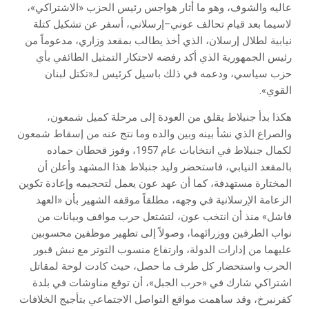
عاليه والشوف، وهو ما أثار هواجس رئيس الحزب «الاشتراكي»،
لاسيما بعد قيام تحالف عوني–إرسلاني، أسفر عن تشكيل كتلة
نيابية لطلال إرسلان، الذي أخذ يطالب بمقعد وزاري، مدعوماً من
رئيس الجمهورية الذي أكد رفضه لاحتكار التمثيل الطائفي بأي
حزب سياسي، ودعمه في ذلك باسيل كرئيس لـ«تكتل لبنان
القوي».
هكذا بدأ جنبلاط يقلق من العودة إلى مرحلة كميل شمعون،
والصراع الذي نشأ بينه وبين والده وما نتج عنه من إسقاط شمعون
لكمال جنبلاط في انتخابات عام 1957، وفوز قحطان حماده
بالمقعد النيابي، فاستحضر وليد جنبلاط هذا المشهد وأعلن أن
المختارة مستهدفة، كما أن عهد عون يعمل لتحجيمه وإعادة تكوين
الزعامة الإرسلانية في وجهه، مطلقاً موقفه الشهير بأن «العهد
فاشل» منذ أن انتخب عون، لتشتعل حرب مواقف وبيانات من
نواب الطرفين ووزرائهما، وصولاً إلى تطهير موظفين محسوبين
عليهما من إدارات الدولة، وارتفاع منسوب التوتر مع نبش قبور
الحرب واستحضار كل طرف ما حصل، حيث كادت لوحة لمقاتل
اشتراكي شارك في «حرب الجبل»، أن توقع مناوشات في بلدة
كفرنبرخ، وقد ساهمت مواقع التواصل الاجتماعي بتأجيج الخلافات