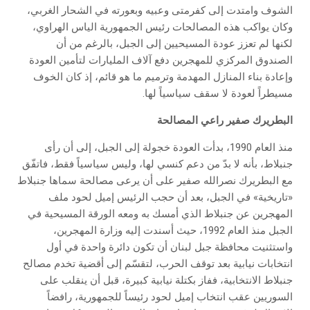
الشوف وامتدت إلى كفرمتى وعبيه وبعورته في الشحار الغربي،
وكان يواكب هذه المصالحات رئيس الجمهورية الياس الهراوي،
لكنها لم تعزز عودة المسيحيين إلى الجبل، بالرغم من أن
الصندوق المركزي للمهجرين دفع آلاف المليارات لتأمين العودة
وإعادة بناء المنازل المهدمة وترميم ما هو قائم، إذ كان الخوف
مسيطراً لعودة لا سقف سياسياً لها.
البطريرك صفير راعي المصالحة
منذ العام 1990، بدأت العودة خجولة إلى الجبل، إلى أن رأى
جنبلاط، بأنه لا بدّ من دعم كنسي لها، وليس سياسياً فقط، فاتفّق
مع البطريرك نصرالله صفير على أن يرعى مصالحة سماها جنبلاط
«تاريخية» في الجبل، بعد أن حجب الرئيس إميل لحود ملف
المهجرين عن جنبلاط الذي أمسك به ومعه الورقة المسيحية في
الجبل منذ العام 1992، حيث أسندت إليه وزارة المهجرين،
واستثنيت محافظة جبل لبنان أن تكون دائرة واحدة في أول
انتخابات نيابية بعد توقف الحرب، لتقسّم إلى أقضية تخدم مصالح
جنبلاط الانتخابية، ففاز بكتلة نيابية كبيرة، قبل أن ينقلب على
السوريين عقب انتخاب إميل لحود رئيساً للجمهورية، رافضاً