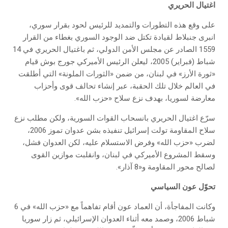
اغتيال الحريري
على وقع هذه التطورات والتمديد للرئيس لحود بقرار سوري،
انبرى جنبلاط لقيادة تكتل ضد الوجود السوري بغطاء من القرار
1559 الصادر عن مجلس الأمن الدولي، ثم باغتيال الحريري في 14
شباط (فبراير) 2005، ليعلن الرئيس الأميركي جورج بوش قيام
«ثورة الأرز» في لبنان، من ضمن «الثورات الملونة» التي أطلقت
في العالم خلال تلك الحقبة، عبر إنشاء تحالف قوى وأحزاب
معارضة لسوريا، بهدف نزع سلاح «حزب الله».
سرّع اغتيال الحريري بانسحاب القوات السورية، ولكن مطلب نزع
سلاح المقاومة تولت إسرائيل تنفيذه بشن عدوان تموز 2006،
لضرب «حزب الله» وفرض الاستسلام عليه، لكن العدوان فشل،
وسقط المشروع الأميركي في لبنان، وانقلبت موازين القوى
لصالح محور المقاومة و«8 آذار».
تحوّل عون السياسي
وكانت المفاجأة، أن العماد عون أقام تفاهماً مع «حزب الله» في 6
شباط 2006، وصمد معه أثناء العدوان الإسرائيلي، ثم زار سوريا