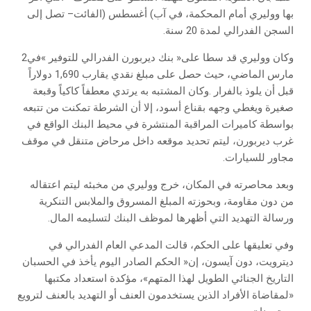
‬السجن‭ ‬الفدرالي‭ ‬لمدة‭ ‬20‭ ‬سنة‭.‬
وكان‭ ‬ووليري‭ ‬قد‭ ‬سطا‭ ‬على‭ ‬‮«‬بنك‭ ‬ديربورن‭ ‬الفدرالي‭ ‬للتوفير‮»‬‭ ‬في‭ ‬2‭
‬مجاور‭ ‬للسيارات‭. ‬
‬ورسالة‭ ‬التهديد‭ ‬التي‭ ‬أظهرها‭ ‬لموظف‭ ‬البنك‭ ‬لتسليمه‭ ‬المال‭.‬