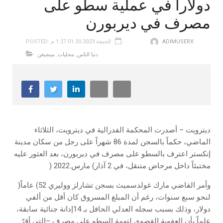
دولاراً في عملية سطو على
مصرف في ديربورن
ADIMUSERX
POSTED: الجمعة 01.20.2023 1:27 م
دنيا الناس
,
محليات
,
ميشيغن
‬مختبئاً‭ ‬داخل‭ ‬مرحاض‭ ‬متنقل،‭ ‬في‭ ‬2‭ ‬آذار‭ (‬مارس‭) ‬2022‭.‬
وأمر‭ ‬القاضي‭ ‬مارك‭ ‬غولدسميث‭ ‬بسجن‭ ‬تشارلز‭ ‬ووليري‭ (‬52‭ ‬عاماً‭)