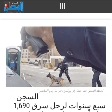
لحظة القبض على تشارلز ووليري في مارس الماضي
السجن
سبع سنوات لرجل سرق 1,690