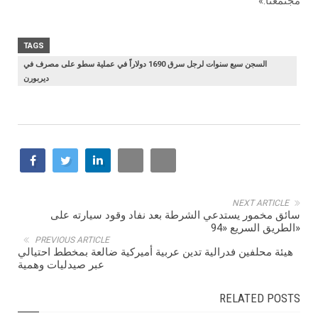
‬مجتمعنا‮»‬‭.‬
TAGS
السجن سبع سنوات لرجل سرق 1690 دولاراً في عملية سطو على مصرف في
ديربورن
NEXT ARTICLE
سائق مخمور يستدعي الشرطة بعد نفاد وقود سيارته على
الطريق السريع «94»
PREVIOUS ARTICLE
هيئة محلفين فدرالية تدين عربية أميركية ضالعة بمخطط احتيالي
عبر صيدليات وهمية
RELATED POSTS