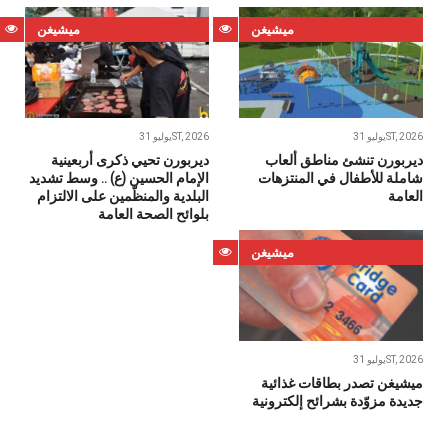
ميشيغن
ميشيغن
يوليو 31ST, 2026
يوليو 31ST, 2026
ديربورن تنشئ مناطق ألعاب
ديربورن تحيي ذكرى أربعينية
شاملة للأطفال في المنتزهات
الإمام الحسين (ع) .. وسط تشديد
العامة
البلدية والمنظّمين على الالتزام
بلوائح الصحة العامة
ميشيغن
يوليو 31ST, 2026
ميشيغن تصدر بطاقات غذائية
جديدة مزوّدة بشرائح إلكترونية