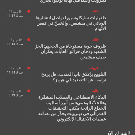
ديترويت وكندا قبل نهاية يوليو الجاري
جالية
يوليو 17TH
11:17 صباحًا
طفيليات سايكلوسبورا تواصل انتشارها
الوبائي في ميشيغن.. والخسّ في قفص
الاتّهام
جالية
يوليو 17TH
11:13 صباحًا
ظروف جوية مستوحاة من الجحيم: الحرّ
الشديد ودخان حرائق الغابات يعكّران
صيف ميشيغن
عربيات
يوليو 17TH
11:04 صباحًا
التلويح بإغلاق باب المندب.. هل يردع
ترامب عن التصعيد في هرمز؟
جالية
يوليو 17TH
5:43 صباحًا
الذكاء الاصطناعي والعملات المشفّرة
و«الحبّ الوهمي» من أبرز أساليب
الخداع الرائجة مكتب التحقيقات
الفدرالي في ديترويت يحذّر من تصاعد
عمليات الاحتيال الإلكتروني
اشترك الآن!