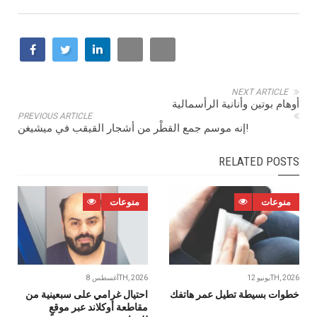
NEXT ARTICLE
أوهام بوتين وأنانية الرأسمالية
PREVIOUS ARTICLE
إنه موسم جمع القطْر من أشجار القيقب في ميشيغن!
RELATED POSTS
منوعات
منوعات
يونيو 12TH, 2026
أغسطس 8TH, 2026
خطوات‭ ‬بسيطة‭ ‬تطيل‭ ‬عمر‭ ‬هاتفك
احتيال غرامي على سبعينية من
مقاطعة أوكلاند عبر موقعٍ