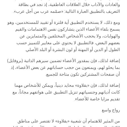
والعادات والآداب خلال العلاقات العاطفية، إذ نجد في بطاقة
التعريف بالتطبيق العبارة التالية: «صمّمه عرب من أجل عرب».
ومع ذلك، لا يستخدم التطبيق أية فلترة أو تقييد للمستخدمين، وهو
يسمح بلقاء الأعضاء الذين يتشاركون نفس الاهتمامات والقيم
والهوايات، ولا يحجب الأشخاص المختلفين والمتمايزين عن
بعضهم البعض، فالتطبيق لا يحتوي على معايير للتمييز حسب
الطول أو الدين أو المهنة أو لون البشرة أو البلد الأصلي.
إضافة لذلك، فإن بمقدور الأعضاء تضمين سيرهم الذاتية (بروفايل)
بما يحلو لهم، ويمنعون من حجب حساباتهم عن بعض الأعضاء، إذ
أن صفحات المشتركين تكون متاحة للجميع.
إضافة لذلك، فإن «بقلاوة» محايد دينياً، ويمكن للأشخاص مهما
كانت أديانهم وجنسياتهم تنزيل التطبيق على هواتفهم مجاناً، مع
تقديم مزايا خاصة للأعضاء.
رواج واسع
من المثير للاهتمام أن شعبية «بقلاوة» لا تقتصر على مناطق