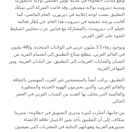
وتقع مكاتب «بقلاوة» في مدينة لوس أنجليس بولاية كاليفورنيا
ومدينة ديترويت بولاية ميشيغن، وقد قامت الشركة التي تمتلك
التطبيق بنصب لوحة إعلانية في ديربورن، العام الماضي، كما
أقامت ورشة تثقيفية في ديترويت هذا العام، في إطار فعالية
«فيلم لاب ديترويت»، بالمشاركة مع فنانين عرب محليين لتسليط
الضوء على الفن العربي.
وبوجود زهاء 3.5 مليون عربي في الولايات المتحدة، و440 مليون
في العالم العربي، يتطلع صنّاع التطبيق إلى انضمام المزيد من
الشبان والشابات العربيات إلى التطبيق، من البلدان العربية، ومن
المهاجر الغربية.
التطبيق، يرحّب أيضاً بالمتصفحين غير العرب المهتمين بالثقافة
والعالم العربي، والذين يحترمون الهوية الحديثة والمتطورة
والعالمية التي يتحلى بها العديد من الشباب العربي في العصر
الحالي.
من جانبها، أشارت كبيرة مديري التسويق في «بقلاوة»، سيرينا
سكاف، إلى أن التطبيق يأخذ بعين الاعتبار علاقة الأعضاء
بجذورهم العربية وهوياتهم الثنائية في المغتربات التي يعيشون