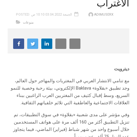
الاغتراب
ADIMUSERX
POSTED: الجمعة 03.04.2022 10:10 ص
منوعات
ديترويت
مع تنامي الانتشار العربي في المغتربات والمهاجر حول العالم،
وجد تطبيق «بقلاوة» Baklava الإلكتروني، بيئة رحبة وخصبة للنمو
السريع، وسط إقبال كثيف من المغتربين العرب الراغبين ببناء
العلاقات الاجتماعية والعاطفية التي تلائم خلفياتهم الثقافية.
وفي مؤشر على مدى شعبية «بقلاوة» في سوق التطبيقات، تم
تنزيل التطبيق أكثر من 160 ألف مرة على هواتف المستخدمين
خلال أسبوع واحد من شهر شباط (فبراير) الماضي، فيما يتجاوز
عدد الزوار 75 ألف عضو يومياً.