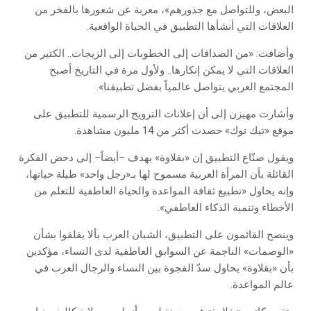
البعض، وللتواصل مع جذورهم»، معربة عن شعورها بالفخر من
العلاقات التي أنشأها التطبيق في الحياة الواقعية.
وأضافت: «من الصداقات إلى الخطوبات إلى الزيجات.. الكثير من
العلاقات التي لا يمكن إنكارها.. ولأول مرة في التاريخ أصبح
المجتمع العربي يتواصل عالمياً بفضل تطبيقنا».
وأشارت مهيزن إلى أن إعلانات الترويج الرسمية للتطبيق على
موقع «تيك توك» حصدت أكثر من 14 مليون مشاهدة.
ويقول صنّاع التطبيق إن «بقلاوة» يهدف –أيضاً– إلى دحض الفكرة
القائلة بأن المرأة العربية مسموح لها بـ«رجل واحد» طيلة حياتها،
وإنه يحاول «تطبيع ثقافة المواعدة والحياة العاطفية للتعلم من
الأخطاء وتنمية الذكاء العاطفي».
وينصح القائمون على التطبيق، الشبان العرب بألا يقلقوا بشأن
«الوصمات» الناجمة عن السوابق العاطفية لدى النساء، مؤكدين
بأن «بقلاوة» يحاول سدّ الفجوة بين النساء والرجال العرب في
عالم المواعدة.