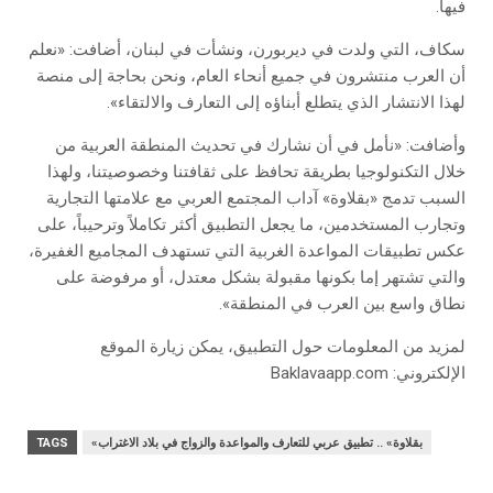
فيها.
سكاف، التي ولدت في ديربورن، ونشأت في لبنان، أضافت: «نعلم
أن العرب منتشرون في جميع أنحاء العام، ونحن بحاجة إلى منصة
لهذا الانتشار الذي يتطلع أبناؤه إلى التعارف والالتقاء».
وأضافت: «نأمل في أن نشارك في تحديث المنطقة العربية من
خلال التكنولوجيا بطريقة تحافظ على ثقافتنا وخصوصيتنا، ولهذا
السبب تدمج «بقلاوة» آداب المجتمع العربي مع علامتها التجارية
وتجارب المستخدمين، ما يجعل التطبيق أكثر تكاملاً وترحيباً، على
عكس تطبيقات المواعدة الغربية التي تستهدف المجاميع الغفيرة،
والتي تشتهر إما بكونها مقبولة بشكل معتدل، أو مرفوضة على
نطاق واسع بين العرب في المنطقة».
لمزيد من المعلومات حول التطبيق، يمكن زيارة الموقع
الإلكتروني: Baklavaapp.com
«بقلاوة» .. تطبيق عربي للتعارف والمواعدة والزواج في بلاد الاغتراب
TAGS