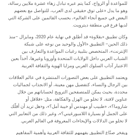
للمواعدة أو الزواج، كما يتم عبره تبادل زهاء عشرة ملايين رسالة،
وهو ما يدل «على توق حقيقي لدى العرب، للتواصل مع بعضهم
البعض في جميع أنحاء العالم»، بحسب القائمين على الشركة التي
لديها فرع في منطقة ديترويت.
وكان تطبيق «بقلاوة» قد أطلق في نهاية عام 2020، ومايزال –منذ
ذلك الحين– التطبيق «الأول والوحيد من نوعه على شبكة
الإنترنت»، المتخصص بتلبية رغبات المواعدة والتعارف بين
الشباب العربي داخل الولايات المتحدة وأوروبا وغيرها، آخذاً بعين
الاعتبار آداب السلوك العربي ومزايا الهوية والثقافة العربية.
ويعتمد التطبيق على بعض التصورات المنتشرة في عالم العلاقات
بين الرجال والنساء، كتفضيل مهن معينة، أو الانجذاب لجماليات
محددة، بحيث يمكن للمتصفحين الترويج لحساباتهم من خلال
عناوين لافتة، لا تخلو من الهزل والفكاهة، مثل: «فلافل أو
شاروما؟»، «طبيب أو مهندس أو خيبة أمل؟»، و«هل تريد أن أقلّك
على الجمل أو بسيارة اللامبورغيني؟»، وغير ذلك من التعابير التي
لا تخلو من الدلالات والإيحاءات المعروفة في العالم العربي.
ويفخر صنّاع التطبيق بفهمهم للثقافة العربية وأهمية المفاهيم