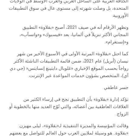
الكثافة العربية على الساحل الغربي والغرب الأوسط في الولايات
المتحدة، بل وصلت شهرته إلى مستوى عال في سوق التطبيقات
الأوروبية.
وتظهر الأرقام أنه في صيف 2021، أصبح «بقلاوة» التطبيق
المجاني الأكثر تنزيلاً في ألمانيا، بعد «فيسبوك» و«واتسآب»،
و«إنستغرام».
كما احتل «بقلاوة» المرتبة الأولى في الأسبوع الأخير من شهر
نيسان (أبريل) عام 2021، ضمن قائمة التطبيقات الناشئة الأكثر
رواجاً بحسب الموقع الإخباري «غلوبال دايتينغ إنسايتس« (جي دي
آي)، المتخصص بشؤون خدمات المواعدة عبر الإنترنت.
جسر عاطفي
تؤكد إدارة «بقلاوة» بأن التطبيق نجح في إرساء الكثير من
العلاقات العاطفية بين أعضائه، والتي تُوّج العديد منها بالخطوبة أو
الزواج.
وقالت المؤسِسة والمديرة التنفيذية لـ«بقلاوة»، ليلى مهيزن:
«بقلاوة.. هو وسيلة لملايين العرب حول العالم للتواصل مع بعضهم