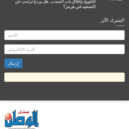
التلويح بإغلاق باب المندب.. هل يردع ترامب عن
التصعيد في هرمز؟
اشترك الآن!