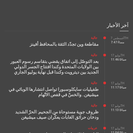
آخر الأخبار
جالية
أغسطس 7TH
7:47 مساءً
مقاطعة وين تجدّد الثقة بالمحافظ أفينز
جالية
يوليو 17TH
11:46 صباحًا
بعد التوصّل إلى اتفاق يقضي بتقاسم رسوم العبور
بين الولايات المتحدة وكندا افتتاح الجسر الدولي
الجديد بين ديترويت وكندا قبل نهاية يوليو الجاري
جالية
يوليو 17TH
11:17 صباحًا
طفيليات سايكلوسبورا تواصل انتشارها الوبائي في
ميشيغن.. والخسّ في قفص الاتّهام
جالية
يوليو 17TH
11:13 صباحًا
ظروف جوية مستوحاة من الجحيم: الحرّ الشديد
ودخان حرائق الغابات يعكّران صيف ميشيغن
عربيات
يوليو 17TH
11:04 صباحًا