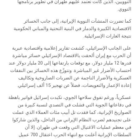
النوويين، الذين كانت تعتمد عليهم طهران في تطوير برنامجها
النووي.
كما تضررت المنشآت النووية الإيرانية، إلى جانب الخسائر
الاقتصادية الكبيرة والدمار في البنية التحتية والمباني الحكومية
نتيجة الغارات الإسرائيلية.
على الجانب الإسرائيلي، كشفت تقارير إعلامية واقتصادية عبرية
أن الحرب مع إيران ألحقت بالاقتصاد الإسرائيلي خسائر مباشرة
قدرها 12 مليار دولار، مع توقعات بارتفاعها إلى 20 مليار دولار عند
احتساب الأضرار غير المباشرة. وتتوزّع هذه الخسائر بين النفقات
العسكرية والأضرار الناجمة عن الضربات الصاروخية وتكاليف
إعادة الإعمار والتعويضات، فضلاً عن تهجير 15 ألف إسرائيلي.
عسكرياً، ورغم تفوق سلاحها الجوي، تكبدت إسرائيل فواتير باهظة
في دفاعاتها الجوية التي فشلت في التصدي لنسبة كبيرة من
الصواريخ الإيرانية، كما فقدت تل أبيب مئات العملاء الذي عملت
على تجنيدهم لضرب النظام الإيراني من الداخل، والذين شاركوا
في معظم عمليات الاغتيال التي وقعت في طهران. إلا أن
السلطات الإيرانية أعلنت مع انتهاء الحرب اعتقال 700 عميل