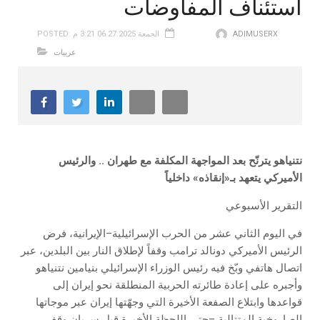
استئناف المفاوضات
ADIMUSERX
POSTED: الجمعة 06.27.2025 3:21 م
عربيات
نتنياهو يترنّح بعد المواجهة المكلفة مع طهران .. والرئيس
الأميركي يتعهد بـ«إنقاذه» داخلياً
التقرير الأسبوعي
في اليوم الثاني عشر من الحرب الإسرائيلية–الإيرانية، فرض
الرئيس الأميركي دونالد ترامب وقفاً لإطلاق النار بين البلدين، عبر
اتصال هاتفي وبّخ فيه رئيس الوزراء الإسرائيلي بنيامين نتنياهو
وأجبره على إعادة طائرته الحربية المنطلقة نحو إيران إلى
قواعدها وابتلاع الصفعة الأخيرة التي وجهّتها إيران عبر موجاتها
الصاروخية المتتالية –حتى اللحظة الأخيرة قبل سريان وقف