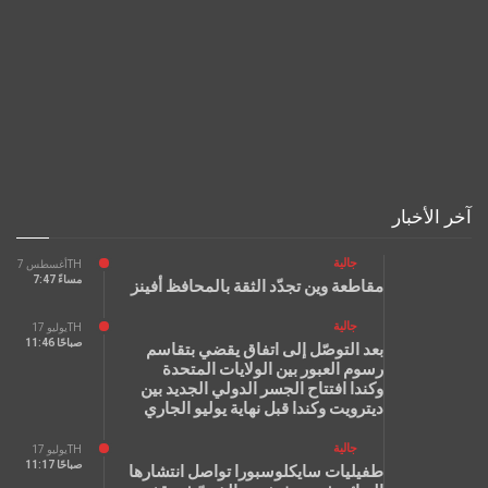
آخر الأخبار
جالية
أغسطس 7TH
7:47 مساءً
مقاطعة وين تجدّد الثقة بالمحافظ أفينز
جالية
يوليو 17TH
11:46 صباحًا
بعد التوصّل إلى اتفاق يقضي بتقاسم
رسوم العبور بين الولايات المتحدة
وكندا افتتاح الجسر الدولي الجديد بين
ديترويت وكندا قبل نهاية يوليو الجاري
جالية
يوليو 17TH
11:17 صباحًا
طفيليات سايكلوسبورا تواصل انتشارها