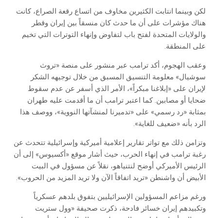
لكن وبينما انتابت الكثيرين مخاوف من اتساع رقعة الصراع، كانت
هناك مؤشرات على أن ما حدث كان منسقاً بين إيران وقطر
والولايات المتحدة لفتح باب لتفاوض وإنهاء التوترات التي تخيم
على المنطقة.
وعقب الهجوم، أكد ترامب عبر منشور على منصة «تروث
سوشيال» معلومة التنسيق المسبق من خلال توجيهه الشكر
لإيران على «إبلاغنا مبكراً»، الأمر الذي أسفر عن عدم سقوط
ضحايا أو مصابين. كما اعتبر ترامب أن ما أقدمت عليه طهران
بمثابة «رد رسمي» على «تدميرنا لمنشآتها النووية»، ووصف هذا
الرد بأنه «ضعيف للغاية».
وتزامن ذلك مع تواتر تقارير إعلامية أميركية وإسرائيلية تتحدث عن
رغبة ترامب في إنهاء الحرب، حيث أشار موقع «أكسيوس» إلى أن
الرئيس الأميركي أوضح لنتنياهو، نقلاً عن مسؤول في البيت
الأبيض أن واشنطن «تريد اتفاقاً الآن ولا تريد المزيد من الحروب».
ورغم مزاعم المسؤولين الإسرائيليين بتفوق بلدهم عسكرياً
وتكبيدهم إيران خسائر فادحة، ذكرت صحيفة «وول ستريت