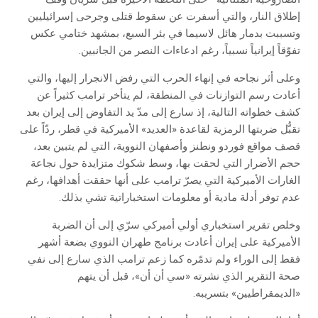
إطلاق النار، والتي أسفرت عن سقوط قتلى وجرحى إسرائيليين
وتسببت بدمار هائل لاسيما في بئر السبع، بمشهد ختامي عكس
تفوّقاً إيرانياً نسبياً، رغم ادعاءات النصر من الجانبين.
وعلى أثر نجاحه في إنهاء الحرب التي رفض الانجرار إليها، والتي
أعادت رسم التوازنات في المنطقة، لم يتأخر ترامب كثيراً عن
كشف خطواته التالية، إذ سارع إلى مدّ يد التفاوض إلى إيران بعد
تقبُّل ضربتها الرمزية لقاعدة «العديد» الأميركية في قطر، ردّاً على
قصف مواقع فوردو ونطنز وأصفهان النووية، التي لم يتبين بعد،
حجم الأضرار التي لحقت بها، وسط شكوك متزايدة حول نجاعة
الغارات الأميركية التي يصرّ ترامب على أنها حققت أهدافها، رغم
عدم توفر أدلة مادية أو معلومات استخباراتية تشي بذلك.
وخلص تقرير استخباري أولي أميركي سرّي إلى أن الضربة
الأميركية على إيران أعادت برنامج طهران النووي بضعة أشهر
فقط إلى الوراء ولم تدمّره كما زعم ترامب الذي سارع إلى نفي
صحة التقرير الذي نشرته «سي أن أن»، قبل أن يتهم
«الديمقراطيين» بتسريبه.