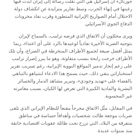
جورنال» أن إسرائيل هي التي نقلت رسالة إلى إيران أبدت فيها
رغبتها في إنهاء الحرب، وسط تقارير متزايدة عن انكشاف دولة
الاحتلال أمام الصواريخ الإيرانية المتطورة وقرب نفاد مخزونات
الدفاع الجوي الأسرائيلي.
ويرى محللون أن الاتفاق الذي فرضه ترامب، بالسماح لإيران
بتوجيه الضربة الأخيرة تفادياً لوعيدها بالرد على أي اعتداء، ربما
يمثل أفضل صيغة لجميع الأطراف المنخرطة في الصراع، وأن تلك
الأطراف خرجت رابحة بنسب متفاوتة، وهو ما يبرر إصرار ترامب
على زعم إنجاز تدمير المواقع النووية الإيرانية، رغم تسريب تقرير
استخباراتي ينفي ذلك، حيث يسمح هذا الادعاء لنتنياهو بالتباهي
بالقضاء على «تهديد وجودي»، وتبرير مشاهد الدمار والخسائر
البشرية والمادية الكبيرة التي تعرض لها الكيان، بسبب مغامرته
غير المحسوبة.
في المقابل، مثّل الاتفاق مخرجاً مقنعاً للنظام الإيراني الذي تلقى
ضربات موجعة طالت شخصيات وأهدافاً حساسة في مناطق
متفرقة من البلاد، التي ترزح تحت طائلة عقوبات اقتصادية خانقة
منذ سنوات عديدة.