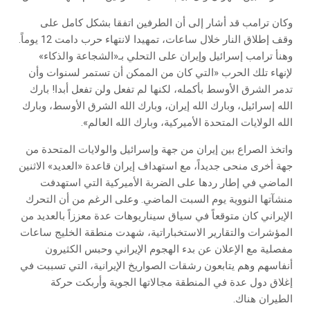
وكان ترامب قد أشار إلى أن الطرفين اتفقا بشكل كامل على
وقف إطلاق النار خلال ساعات، تمهيدا لانتهاء حرب دامت 12 يوماً.
وهنأ ترامب إسرائيل وإيران على التحلي بـ«الشجاعة والذكاء»
لإنهاء تلك الحرب «التي كان من الممكن أن تستمر لسنوات وأن
تدمر الشرق الأوسط بأكمله، لكنها لم تفعل ولن تفعل أبدا! بارك
الله إسرائيل، وبارك الله إيران، وبارك الله الشرق الأوسط، وبارك
الله الولايات المتحدة الأميركية، وبارك الله العالم».
واتخذ الصراع بين إيران من جهة وإسرائيل والولايات المتحدة من
جهة أخرى منحى جديداً، مع استهداف إيران قاعدة «العديد» الاثنين
الماضي في إطار ردها على الضربة الأميركية التي استهدفت
منشآتها النووية يوم السبت الماضي. وعلى الرغم من أن التحرك
الإيراني كان متوقعاً في سياق سيناريوهات عدة معززاً بالعديد من
المؤشرات والتقارير الاستخباراتية، شهدت منطقة الخليج ساعات
مفصلية مع الإعلان عن بدء الهجوم الإيراني وحبس الكثيرون
أنفاسهم وهم يتابعون رشقات الصواريخ الإيرانية، التي تسببت في
إغلاق دول عدة في المنطقة مجالاتها الجوية وأربكت حركة
الطيران هناك.