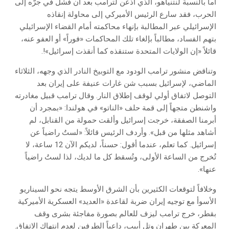
أما بالنسبة لنتنياهو، الذي أذعن لترامب بعد أن فشل في جرّه إلى
الحرب، فقد سارع الرئيس الأميركي إلى محاولة إنقاذه
الإسرائيلي عبر المطالبة بإنهاء محاكمته أمام القضاء الإسرائيلي
بتهم الفساد، مطالباً بإلغاء تلك المحاكمات «فوراً» أو العفو عنه،
قائلاً «إن الولايات المتحدة ستنقذه كما أنقذت إسرائيل»!.
وتناقض منشور ترامب الودود مع التوبيخ النادر الذي وجهه، الثلاثاء
الماضي، لإسرائيل بسبب شن غارات عنيفة على إيران بعد
التوصل لاتفاق أولي لوقف إطلاق النار. وقال ترامب قبيل مغادرته
واشنطن متجهاً إلى قمة حلف «الناتو» في هولندا: «بمجرد أن
أبرمنا الصفقة، خرجت إسرائيل وألقت حمولة من القنابل، لم
أشاهد مثلها من قبل». وأردف الرئيس قائلاً: «لستُ راضياً عن
إسرائيل. كما تعلم، عندما أقول: حسناً، لديكم الآن 12 ساعة، لا
تُخرج من الساعة الأولى، وتُسقط كل ما لديك، لذا لستُ راضياً
عنها».
وخلافاً لتوقعات الكثيرين بأن الشرق الأوسط يتجه نحو السيناريو
الأسوأ مع توجيه إيران ضربة لقاعدة «العديد» العسكرية الأميركية
بقطر، خرج ترامب ليزف للعالم بصورة مفاجئة بشرى وقف
المعركة بين طهران وتل أبيب، داعياً الطرفين لعدم انتهاك الاتفاق.