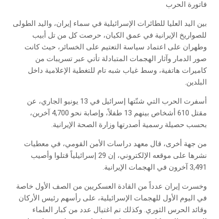
فاتورة الحرب
بين اليد العليا للطائرات الإسرائيلية في سماء إيران، واليد الطولى
للصواريخ الإيرانية في عمق الكيان، حرصت كل من تل أبيب
وطهران على اعتماد سياسة التعتيم على الخسائر، حيث كانت
صور الدمار وآثار الهجمات المتبادلة تأتي عبر تسريبات من
كاميرات هاتفية، وسط غياب شبه تام للتغطية الإعلامية داخل
البلدين.
أسفرت الحرب التي شنّتها إسرائيل في 13 يونيو الجاري، عن
مقتل 610 أشخاص بينهم 13 طفلاً، وإصابة نحو 4,700 آخرين،
بحسب حصيلة رسمية أصدرتها وزارة الصحة الإيرانية.
من جهة أخرى، قال معهد دراسات الأمن القومي، في معطيات
نشرها على موقعه الإلكتروني، إن 29 إسرائيلياً قتلوا وأصيب
3,491 آخرون في الهجمات الإيرانية.
وخسرت إيران عدداً من القادة العسكريين من الصف الأول خاصة
في اليوم الأول للهجمات الإسرائيلية، على رأسهم رئيس الأركان
وقائد الحرس الثوري. وكذلك تم اغتيال عدد من كبار العلماء