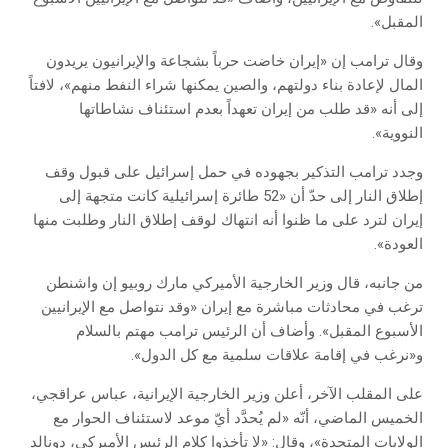
المقبل».
وقال ترامب إن «إيران خاضت حرباً بشجاعة والإيرانيون يريدون
المال لإعادة بناء دولتهم، والصين يمكنها شراء النفط منهم»، لافتاً
إلى أنه «قد طلب من إيران تعهداً بعدم استئناف نشاطاتها
النووية».
وجدد ترامب التذكير بجهوده في حمل إسرائيل على قبول وقف
إطلاق النار إلى حدّ أن «52 طائرة إسرائيلية كانت متجهة إلى
إيران لترد على ما ظنوا أنه انتهاك لوقف إطلاق النار وطلبت منها
العودة».
من جانبه، قال وزير الخارجية الأميركي مارك روبيو إن واشنطن
ترغب في محادثات مباشرة مع إيران «وقد نتواصل مع الإيرانيين
الأسبوع المقبل». وأضاف أن الرئيس ترامب مهتم بالسلام
و«نرغب في إقامة علاقات سلمية مع كل الدول».
على المقلب الآخر، أعلن وزير الخارجية الإيرانية، عباس عراقجي،
الخميس الماضي، أنّه «لم يُحدَّد أيّ موعد لاستئناف الحوار مع
الولايات المتحدة»، وقال: «لا تأخذوا كلام الرئيس الأميركي، دونالد