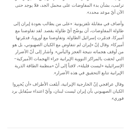
ترامب، بشأن بدء المفاوضات على محمل الجد، فلا يوجد حتى
الآن أيّ موعد محدد».
وأضاف في مقابلة تلفزيونية: «على من يطالب بعودة إيران إلى
طاولة المفاوضات، أن يوضّح أيّ طاولة يقصد. لقد تفاوضنا مع
أميركا، فدمّرت إسرائيل الطاولة. وتفاوضنا مع أوروبا، فدمّرتها
أميركا». وقال إنّ «إيران لم تتفاوض مع الكيان الصهيوني، بل هو
من أوقف هجماته نتيجة العجز واليأس». وأشار إلى أنّ الأضرار
التي لحقت بالمراكز النووية الإيرانية جراء الهجمات الأميركية–
الإسرائيلية «ليست قليلة»، لافتاً إلى أنّ «منظمة الطاقة الذرية
الإيرانية تتابع التحقيق في هذه الأضرار».
وقال عراقجي إنّ الخارجية الإيرانية، أبلغت الأطراف «أن يُخبِروا
الكيان الصهيوني بأن إيران ليست لبنان، وأيّ اعتداء سيُقابل برد
فوري».