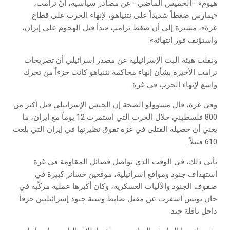
هيوم» –الخميس الماضي– عن مصادر سياسية، أنّ ترامب،
«يمارس ضغطاً شديداً على نتنياهو، لإنهاء الحرب على قطاع
غزة»، مشيرة إلى أن ضغط ترامب «بدأ قبل الهجوم على إيران،
واستؤنف فور انتهائه».
ونقلت هيئة البث الإسرائيلية عن مصدر إسرائيلي أن تصريحات
ترامب الأخيرة بشأن إنهاء محاكمة نتنياهو كانت جزءاً من تحرك
واسع لإنهاء الحرب في غزة.
وفي غزة، قال مسؤولو الصحة إن الجيش الإسرائيلي قتل أكثر من
800 فلسطيني خلال الحرب التي استمرت 12 يوماً مع إيران، ما
يعني أن حصيلة القتلى في غزة تفوق نظيرتها في إيران التي بلغت
610 قتيلاً.
يأتي ذلك، في الوقت الذي تواصل فصائل المقاومة في غزة
استهداف جنود ومواقع إسرائيلية، موقعين خسائر كبيرة في
صفوف الجنود والآليات العسكرية، وكان أكبرها عملية مركّبة في
خان يونس أسفرت عن مقتل ضابط وستة جنود إسرائيليين حرقاً
داخل ناقلة جند.