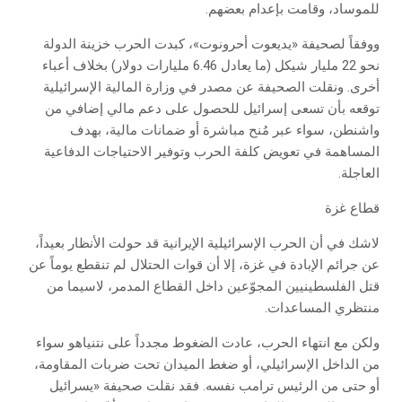
للموساد، وقامت بإعدام بعضهم.
ووفقاً لصحيفة «يديعوت أحرونوت»، كبدت الحرب خزينة الدولة
نحو 22 مليار شيكل (ما يعادل 6.46 مليارات دولار) بخلاف أعباء
أخرى. ونقلت الصحيفة عن مصدر في وزارة المالية الإسرائيلية
توقعه بأن تسعى إسرائيل للحصول على دعم مالي إضافي من
واشنطن، سواء عبر مُنح مباشرة أو ضمانات مالية، بهدف
المساهمة في تعويض كلفة الحرب وتوفير الاحتياجات الدفاعية
العاجلة.
قطاع غزة
لاشك في أن الحرب الإسرائيلية الإيرانية قد حولت الأنظار بعيداً،
عن جرائم الإبادة في غزة، إلا أن قوات الحتلال لم تنقطع يوماً عن
قتل الفلسطينيين المجوّعين داخل القطاع المدمر، لاسيما من
منتظري المساعدات.
ولكن مع انتهاء الحرب، عادت الضغوط مجدداً على نتنياهو سواء
من الداخل الإسرائيلي، أو ضغط الميدان تحت ضربات المقاومة،
أو حتى من الرئيس ترامب نفسه. فقد نقلت صحيفة «يسرائيل