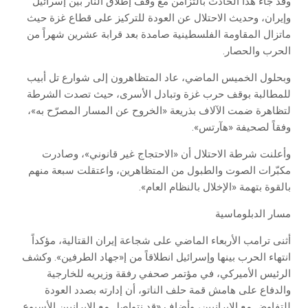
وقد جاء هذا الحادث بالتزامن مع وقف إطلاق النار بين إسرائيل
وإيران، وحديث الاحتلال عن العودة للتركيز على قطاع غزة حيث
ماتزال المقاومة الفلسطينية صامدة بعد قرابة عشرين شهراً من
الحرب والحصار.
وبحلول الخميس الماضي، عاد المتظاهرون إلى شوارع تل أبيب
للمطالبة بوقف حرب غزة وتبادل الأسرى، حيث تصدت الشرطة
لتظاهرة ضمت الآلاف بذريعة «الخروح عن المسار المصرّح به»،
وفقاً لصحيفة «هآرتس».
وأعلنت شرطة الاحتلال أن «الاحتجاج غير قانوني»، وصادرت
مكبّرات الصوت والطبول من المتظاهرين، واعتقلت سبعة منهم
بالقوة بتهمة «الإخلال بالنظام العام».
مسار الدبلوماسية
أثنى ترامب الأربعاء الماضي على شجاعة إيران القتالية، مؤكداً
انتهاء الحرب بينها وإسرائيل انطلاقاً من إ«جهاد الطرفين». وكشف
الرئيس الأميركي، في مؤتمر صحفي رفقة وزيريه للخارجية
والدفاع على هامش قمة حلف الناتو، أن إدارته بصدد العودة
للتفاوض مع الإيرانيين، وأضاف «قد نتواصل مع الإيرانيين الأسبوع