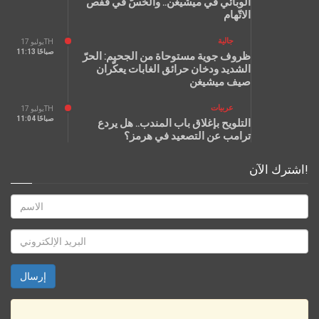
الوبائي في ميشيغن.. والخسّ في قفص
الاتّهام
جالية
يوليو 17TH
11:13 صباحًا
ظروف جوية مستوحاة من الجحيم: الحرّ
الشديد ودخان حرائق الغابات يعكّران
صيف ميشيغن
عربيات
يوليو 17TH
11:04 صباحًا
التلويح بإغلاق باب المندب.. هل يردع
ترامب عن التصعيد في هرمز؟
اشترك الآن!