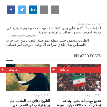
NEXT ARTICLE
لمؤسِّسهِ الدكتور علي بزي.. افتتاح «معهد الخصوبة بميشيغن» في
مدينة ليفونيا بحضور فعاليات أهلية ورسمية
PREVIOUS ARTICLE
الطالب محمود خليل يتعهّد بمواصلة النضال من أجل حرية
فلسطين بعد إطلاق سراحه المؤقت بموجب أمر قضائي
RELATED POSTS
عربيات
عربيات
يوليو 10TH, 2026
يوليو 17TH, 2026
تشييع مهيب لخامنئي.. وتفاهم
التلويح بإغلاق باب المندب.. هل
إسلام آباد أمام ثلاثة خيارات عودة
يردع ترامب عن التصعيد في