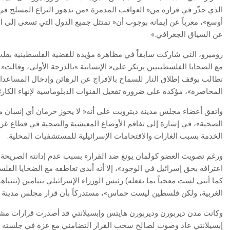
‬عن‭ ‬السياق‭ ‬الجغرافي‮»‬‭.‬
‬المحاصرة‮»‬،‭ ‬مؤكدة‭ ‬على‭ ‬ضرورة‭ ‬تفعيل‭ ‬القنوات‭ ‬الدبلوماسية‭ ‬لإنهاء‭ ‬الكارثة‭ ‬الإنسانية‭ ‬في‭ ‬الأراضي‭ ‬المحتلة‭.‬
‬الخدمة‭ ‬بسبب‭ ‬الغارات‭ ‬والاقتحامات‭ ‬الإسرائيلية‭ ‬للمستشفيات‭ ‬المحلية‭.‬
‬الغربية،‭ ‬ولكن‭ ‬فلسطين‭ ‬ليست‭ ‬حماس‮»‬،‭ ‬مستدركاً‭ ‬بأن‭ ‬قرار‭ ‬مجلس‭ ‬مدينة‭ ‬ديترويت‭ ‬لم‭ ‬يوصِ‭ ‬بـ«حلّ‭ ‬الدولتين‮»‬‭.‬