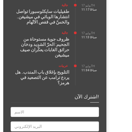
جالية
يوليو 17TH
11:17 صباحًا
طفيليات سايكلوسبورا تواصل
انتشارها الوبائي في ميشيغن..
والخسّ في قفص الاتّهام
جالية
يوليو 17TH
11:13 صباحًا
ظروف جوية مستوحاة من
الجحيم: الحرّ الشديد ودخان
حرائق الغابات يعكّران صيف
ميشيغن
عربيات
يوليو 17TH
11:04 صباحًا
التلويح بإغلاق باب المندب.. هل
يردع ترامب عن التصعيد في
هرمز؟
اشترك الآن!