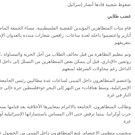
‬ضغوط‭ ‬شعبية‭ ‬قادها‭ ‬أنصار‭ ‬إسرائيل‭.‬
غضب‭ ‬طلابي
‬بتفريقهم‭.‬
‬الداخل‭ ‬رغم‭ ‬محاولات‭ ‬الشرطة‭ ‬لمنعهم‭.‬
‬النار‭ ‬في‭ ‬غزة‭.‬
‬غزة‭.‬