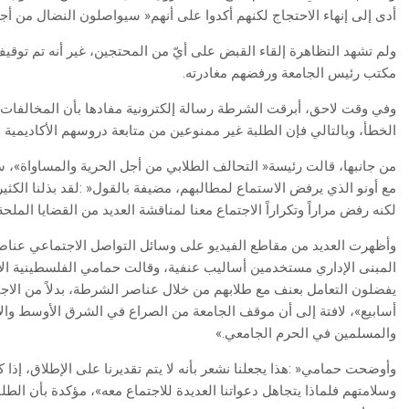
‬أدى‭ ‬إلى‭ ‬إنهاء‭ ‬الاحتجاج‭ ‬لكنهم‭ ‬أكدوا‭ ‬على‭ ‬أنهم‭ ‬‮«‬سيواصلون‭ ‬النضال‭ ‬من‭ ‬أجل‭ ‬المدنيين‭ ‬الفلسطينيين‭ ‬الأبرياء‮»‬‭.‬
‬مكتب‭ ‬رئيس‭ ‬الجامعة‭ ‬ورفضهم‭ ‬مغادرته‭. ‬
‬الخطأ،‭ ‬وبالتالي‭ ‬فإن‭ ‬الطلبة‭ ‬غير‭ ‬ممنوعين‭ ‬من‭ ‬متابعة‭ ‬دروسهم‭ ‬الأكاديمية‭ ‬ودخول‭ ‬المرافق‭ ‬الجامعية‭.‬
‬لكنه‭ ‬رفض‭ ‬مراراً‭ ‬وتكراراً‭ ‬الاجتماع‭ ‬معنا‭ ‬لمناقشة‭ ‬العديد‭ ‬من‭ ‬القضايا‭ ‬الملحة‭ ‬التي‭ ‬تثير‭ ‬قلق‭ ‬واستياء‭ ‬الكثير‭ ‬من‭ ‬الطلبة‭ ‬في‭ ‬جامعتنا‮»‬‭.‬
‬والمسلمين‭ ‬في‭ ‬الحرم‭ ‬الجامعي‮»‬‭.‬