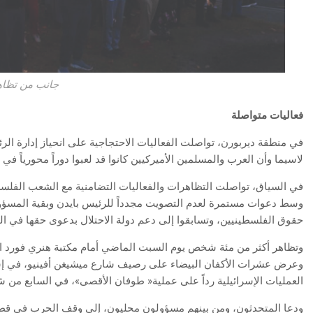
جانب من تظاهر
فعاليات‭ ‬متواصلة
‬لاسيما‭ ‬وأن‭ ‬العرب‭ ‬والمسلمين‭ ‬الأميركيين‭ ‬كانوا‭ ‬قد‭ ‬لعبوا‭ ‬دوراً‭ ‬محورياً‭ ‬في‭ ‬فوز‭ ‬بايدن‭ ‬والديمقراطيين‭ ‬في‭ ‬الانتخابات‭.‬
‬حقوق‭ ‬الفلسطينيين،‭ ‬وتسابقوا‭ ‬إلى‭ ‬دعم‭ ‬دولة‭ ‬الاحتلال‭ ‬بدعوى‭ ‬حقها‭ ‬في‭ ‬الدفاع‭ ‬عن‭ ‬النفس‭.‬
‬العمليات‭ ‬الإسرائيلية‭ ‬رداً‭ ‬على‭ ‬عملية‭ ‬‮«‬طوفان‭ ‬الأقصى‮»‬،‭ ‬في‭ ‬السابع‭ ‬من‭ ‬شهر‭ ‬تشرين‭ ‬الأول‭ (‬أكتوبر‭) ‬الماضي‭.‬