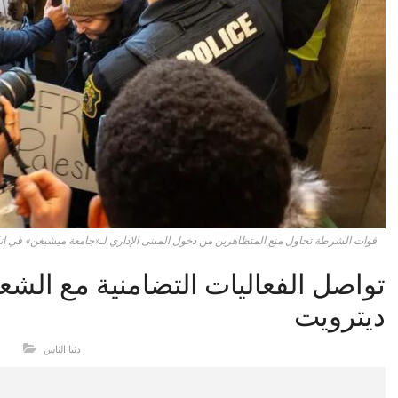
قوات الشرطة تحاول منع المتظاهرين من دخول المبنى الإداري لـ«جامعة ميشيغن» في آنا
تواصل الفعاليات التضامنية مع ال
ديترويت
دنيا الناس