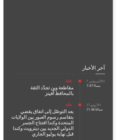
آخر الأخبار
جالية
أغسطس 7TH
7:47 مساءً
مقاطعة وين تجدّد الثقة
بالمحافظ أفينز
جالية
يوليو 17TH
11:46 صباحًا
بعد التوصّل إلى اتفاق يقضي
بتقاسم رسوم العبور بين الولايات
المتحدة وكندا افتتاح الجسر
الدولي الجديد بين ديترويت وكندا
قبل نهاية يوليو الجاري