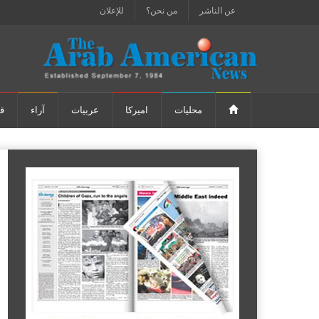
عن الناشر
من نحن؟
للإعلان
محليات
اميركا
عربيات
آراء
ق