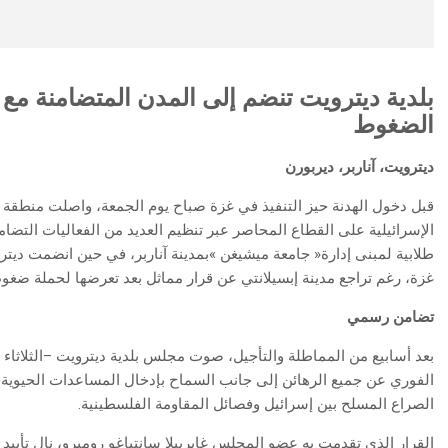
‬الضغوط
ديترويت،‭ ‬آناربر،‭ ‬ديربورن
‬غزة،‭ ‬رغم‭ ‬تراجع‭ ‬مدينة‭ ‬إبسيلانتي‭ ‬عن‭ ‬قرار‭ ‬مماثل‭ ‬بعد‭ ‬تعرضها‭ ‬لحملة‭ ‬ضغوط‭ ‬شعبية‭ ‬قادها‭ ‬أنصار‭ ‬إسرائيل‭.‬
تضامن‭ ‬رسمي‭ ‬
‬الصراع‭ ‬المسلح‭ ‬بين‭ ‬إسرائيل‭ ‬وفصائل‭ ‬المقاومة‭ ‬الفلسطينية‭.‬