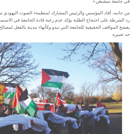
‬في‭ ‬جامعة‭ ‬ميشيغن‮»‬‭.‬
‬حد‭ ‬تعبيره‭.‬