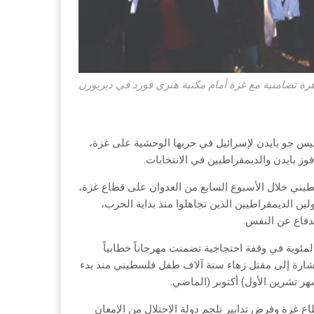
ة تضامنية مع غزة أمام مكتبة هنري فورد في ديربورن