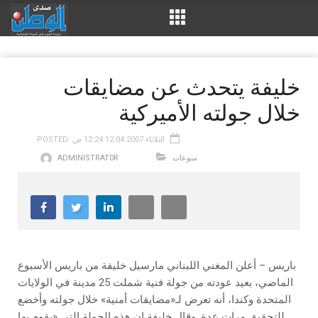
خليفة يتحدث عن مضايقات
خلال جولته الأميركية
POSTED: الثلاثاء 12.04.2007 12:24 ص
منوعات
ADMINISTRAT0R
باريس – أعلن المغني اللبناني مارسيل خليفة من باريس الأسبوع
الماضي، بعيد عودته من جولة فنية شملت 25 مدينة في الولايات
المتحدة وكندا، أنه تعرض لـ«مضايقات أمنية» خلال جولته وأخضع
للتحقيق مرات عدة. وقال خليفة إن هذه الجولة التي «يقوم بها