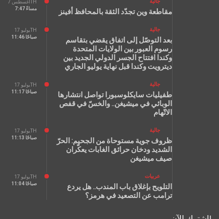
جالية
أغسطس 7TH
7:47 مساءً
مقاطعة وين تجدّد الثقة بالمحافظ أفينز
جالية
يوليو 17TH
11:46 صباحًا
بعد التوصّل إلى اتفاق يقضي بتقاسم
رسوم العبور بين الولايات المتحدة
وكندا افتتاح الجسر الدولي الجديد بين
ديترويت وكندا قبل نهاية يوليو الجاري
جالية
يوليو 17TH
11:17 صباحًا
طفيليات سايكلوسبورا تواصل انتشارها
الوبائي في ميشيغن.. والخسّ في قفص
الاتّهام
جالية
يوليو 17TH
11:13 صباحًا
ظروف جوية مستوحاة من الجحيم: الحرّ
الشديد ودخان حرائق الغابات يعكّران
صيف ميشيغن
عربيات
يوليو 17TH
11:04 صباحًا
التلويح بإغلاق باب المندب.. هل يردع
ترامب عن التصعيد في هرمز؟
اشترك الآن!