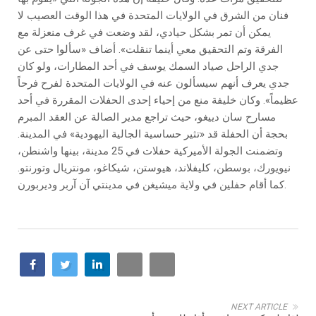
فنان من الشرق في الولايات المتحدة في هذا الوقت العصيب لا
يمكن أن تمر بشكل حيادي، لقد وضعت في غرف منعزلة مع
الفرقة وتم التحقيق معي أينما تنقلت». أضاف «سألوا حتى عن
جدي الراحل صياد السمك يوسف في أحد المطارات، ولو كان
جدي يعرف أنهم سيسألون عنه في الولايات المتحدة لفرح فرحاً
عظيماً». وكان خليفة منع من إحياء إحدى الحفلات المقررة في أحد
مسارح سان دييغو، حيث تراجع مدير الصالة عن العقد المبرم
بحجة أن الحفلة قد «تثير حساسية الجالية اليهودية» في المدينة.
وتضمنت الجولة الأميركية حفلات في 25 مدينة، بينها واشنطن،
نيويورك، بوسطن، كليفلاند، هيوستن، شيكاغو، مونتريال وتورنتو.
كما أقام حفلين في ولاية ميشيغن في مدينتي آن آربر وديربورن.
NEXT ARTICLE