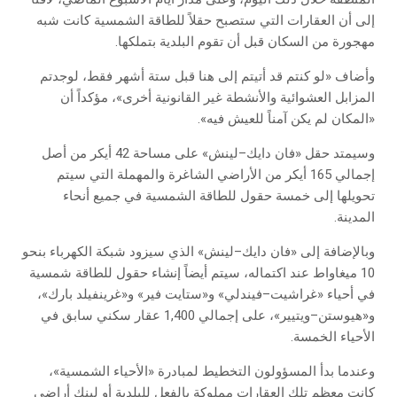
إلى أن العقارات التي ستصبح حقلاً للطاقة الشمسية كانت شبه
مهجورة من السكان قبل أن تقوم البلدية بتملكها.
وأضاف «لو كنتم قد أتيتم إلى هنا قبل ستة أشهر فقط، لوجدتم
المزابل العشوائية والأنشطة غير القانونية أخرى»، مؤكداً أن
«المكان لم يكن آمناً للعيش فيه».
وسيمتد حقل «فان دايك–لينش» على مساحة 42 أيكر من أصل
إجمالي 165 أيكر من الأراضي الشاغرة والمهملة التي سيتم
تحويلها إلى خمسة حقول للطاقة الشمسية في جميع أنحاء
المدينة.
وبالإضافة إلى «فان دايك–لينش» الذي سيزود شبكة الكهرباء بنحو
10 ميغاواط عند اكتماله، سيتم أيضاً إنشاء حقول للطاقة شمسية
في أحياء «غراشيت–فيندلي» و«ستايت فير» و«غرينفيلد بارك»،
و«هيوستن–ويتيير»، على إجمالي 1,400 عقار سكني سابق في
الأحياء الخمسة.
وعندما بدأ المسؤولون التخطيط لمبادرة «الأحياء الشمسية»،
كانت معظم تلك العقارات مملوكة بالفعل للبلدية أو لبنك أراضي