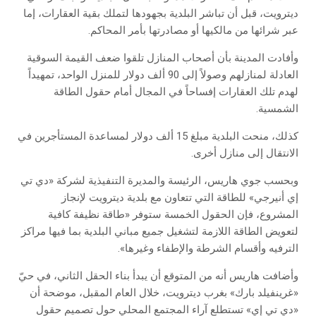
ديترويت، قبل أن تباشر البلدية بجهودها لتملك بقية العقارات، إما
عبر شرائها من مالكيها أو مصادرتها بأمر المحاكم.
وأفادت المدينة بأن أصحاب المنازل تلقوا ضعف القيمة السوقية
العادلة لمنازلهم وصولاً إلى 90 ألف دولار للمنزل الواحد، تمهيداً
لهدم تلك العقارات إفساحاً في المجال أمام حقول الطاقة
الشمسية.
كذلك، منحت البلدية مبلغ 15 ألف دولار لمساعدة المستأجرين في
الانتقال إلى منازل أخرى.
وبحسب جوي هاريس، الرئيسة والمديرة التنفيذية لشركة «دي تي
إي أنيرجي» للطاقة التي تتعاون مع بلدية ديترويت لإنجاز
المشروع، فإن الحقول الخمسة ستوفر «طاقة نظيفة كافية
لتعويض الطاقة اللازمة لتشغيل جميع مباني البلدية بما فيها مراكز
الترفيه وأقسام الشرطة والإطفاء وغيرها».
وأضافت هاريس أنه من المتوقع أن يبدأ بناء الحقل الثاني، في حيّ
«غرينفيلد بارك» بغرب ديترويت، خلال العام المقبل، موضحة أن
«دي تي إي» تستطلع آراء المجتمع المحلي حول تصميم حقول