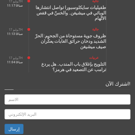
جالية
يوليو 17TH
11:17 صباحًا
طفيليات سايكلوسبورا تواصل انتشارها
الوبائي في ميشيغن.. والخسّ في قفص
الاتّهام
جالية
يوليو 17TH
11:13 صباحًا
ظروف جوية مستوحاة من الجحيم: الحرّ
الشديد ودخان حرائق الغابات يعكّران
صيف ميشيغن
عربيات
يوليو 17TH
11:04 صباحًا
التلويح بإغلاق باب المندب.. هل يردع
ترامب عن التصعيد في هرمز؟
اشترك الآن!