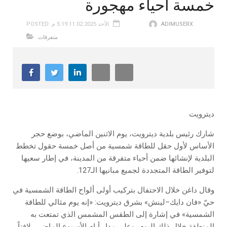
خمسة أحياء مهجورة
ADIMUSERX
POSTED: الأحد 11.02.2025 5:19 م
متفرقات
ديترويت
شارك رئيس بلدية ديترويت، يوم الاثنين الماضي، بوضع حجر
الأساس لأول حقل للطاقة شمسية من أصل خمسة حقول تخطط
البلدية لإنشائها ضمن أحياء متفرقة من المدينة، في إطار سعيها
لتوفير الطاقة المتجددة لجميع مبانيها الـ127.
وقال داغن خلال الاحتفال بتركيب أولى ألواح الطاقة الشمسية في
حيّ «فان دايك–لينش» بشرق ديترويت: «إنه يوم مثالي للطاقة
الشمسية» في إشارة إلى الطقس المشمس الذي تمتعت به
المنطقة خلال ذلك اليوم، وعلى مدار أيام الأسبوع الماضي، لافتاً