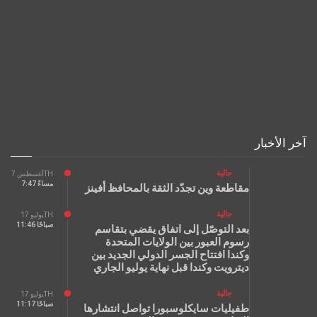
آخر الأخبار
جالية
أغسطس 7TH
7:47 مساءً
مقاطعة وين تجدّد الثقة بالمحافظ أفينز
جالية
يوليو 17TH
11:46 صباحًا
بعد التوصّل إلى اتفاق يقضي بتقاسم
رسوم العبور بين الولايات المتحدة
وكندا افتتاح الجسر الدولي الجديد بين
ديترويت وكندا قبل نهاية يوليو الجاري
جالية
يوليو 17TH
11:17 صباحًا
طفيليات سايكلوسبورا تواصل انتشارها