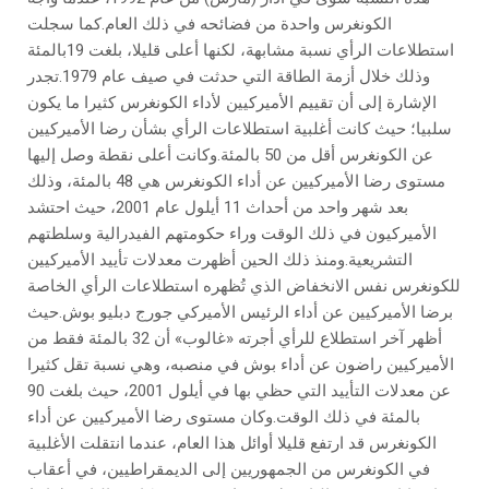
الكونغرس واحدة من فضائحه في ذلك العام.كما سجلت
استطلاعات الرأي نسبة مشابهة، لكنها أعلى قليلا، بلغت 19بالمئة
وذلك خلال أزمة الطاقة التي حدثت في صيف عام 1979.تجدر
الإشارة إلى أن تقييم الأميركيين لأداء الكونغرس كثيرا ما يكون
سلبيا؛ حيث كانت أغلبية استطلاعات الرأي بشأن رضا الأميركيين
عن الكونغرس أقل من 50 بالمئة.وكانت أعلى نقطة وصل إليها
مستوى رضا الأميركيين عن أداء الكونغرس هي 48 بالمئة، وذلك
بعد شهر واحد من أحداث 11 أيلول عام 2001، حيث احتشد
الأميركيون في ذلك الوقت وراء حكومتهم الفيدرالية وسلطتهم
التشريعية.ومنذ ذلك الحين أظهرت معدلات تأييد الأميركيين
للكونغرس نفس الانخفاض الذي تُظهره استطلاعات الرأي الخاصة
برضا الأميركيين عن أداء الرئيس الأميركي جورج دبليو بوش.حيث
أظهر آخر استطلاع للرأي أجرته «غالوب» أن 32 بالمئة فقط من
الأميركيين راضون عن أداء بوش في منصبه، وهي نسبة تقل كثيرا
عن معدلات التأييد التي حظي بها في أيلول 2001، حيث بلغت 90
بالمئة في ذلك الوقت.وكان مستوى رضا الأميركيين عن أداء
الكونغرس قد ارتفع قليلا أوائل هذا العام، عندما انتقلت الأغلبية
في الكونغرس من الجمهوريين إلى الديمقراطيين، في أعقاب