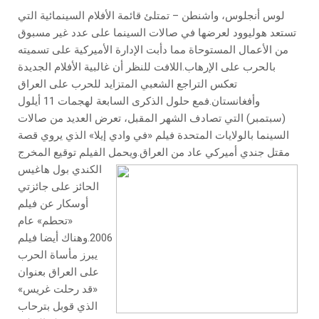
لوس أنجلوس، واشنطن – تمتلئ قائمة الأفلام السينمائية التي
تستعد هوليوود لعرضها في صالات السينما على عدد غير مسبوق
من الأعمال المستوحاة مما دأبت الإدارة الأميركية على تسميته
بالحرب على الإرهاب.اللافت للنظر أن غالبية الأفلام الجديدة
تعكس التراجع الشعبي المتزايد للحرب على العراق
وأفغانستان.فمع حلول الذكرى السابعة لهجمات 11 أيلول
(سبتمبر) التي تصادف الشهر المقبل، تعرض العديد من صالات
السينما بالولايات المتحدة فيلم «في وادي إيلا» الذي يروي قصة
مقتل جندي أميركي عاد من العراق.
ويحمل الفيلم توقيع المخرج
الكندي بول هاغيس
الحائز على جائزتي
أوسكار عن فيلم
«تحطم» عام
2006.وهناك أيضا فيلم
يبرز مأساة الحرب
على العراق بعنوان
«قد رحلت غريس»
الذي قوبل بترحاب