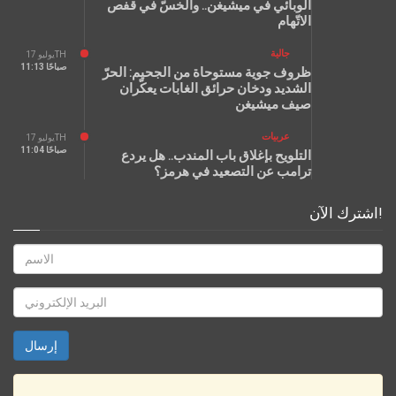
الوبائي في ميشيغن.. والخسّ في قفص
الاتّهام
جالية
يوليو 17TH
11:13 صباحًا
ظروف جوية مستوحاة من الجحيم: الحرّ
الشديد ودخان حرائق الغابات يعكّران
صيف ميشيغن
عربيات
يوليو 17TH
11:04 صباحًا
التلويح بإغلاق باب المندب.. هل يردع
ترامب عن التصعيد في هرمز؟
اشترك الآن!