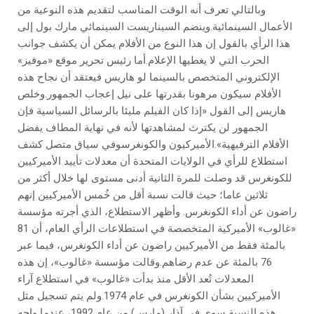
وبالتالي تعرف أنه الوقت المناسب لتقديم هذه النوعية من
الأعمال السينمائية.وينضم السيناريست السينمائي مارك بول إلى
هذا الرأي بالقول إن هذا النوع من الأفلام يمكن أن يكشف جوانب
الحرب التي لا يغطيها الإعلام.أما رئيس تحرير موقع «موفيز»
الإلكتروني المتخصص بالسينما لو هاريس فيعتقد أن نجاح هذه
الأفلام سيكون مرهونا بقدرتها على نيل إعجاب الجمهور.وخلص
هاريس إلى القول «إذا كان الفيلم مليئا بالرسائل السياسية فإن
الجمهور لن يكترث لمشاهدتها لأنه في نهاية المطاف يفضل
الأفلام الترفيهية».الأميركيون والكونغرسوفي سياق متصل كشف
استطلاع للرأي في الولايات المتحدة أن معدلات تأييد الأميركيين
للكونغرس قد وصلت للمرة الثانية أدنى مستوى لها خلال أكثر من
ثلاثين عاما؛ حيث قالت نسبة أقل من خُمس الأميركيين إنهم
راضون عن أداء الكونغرس. وأظهر الاستطلاع، الذي أجرته مؤسسة
«غالوب» الأميركية المتخصصة في استطلاعات الرأي العام، أن 81
بالمئة فقط من الأميركيين راضون عن أداء الكونغرس، فيما عبر
76 بالمئة عن عدم رضاهم.وقالت مؤسسة «غالوب»، إن هذه
المعدلات تُعد الأقل منذ بدأت «غالوب» في استطلاع آراء
الأميركيين بشأن الكونغرس في عام 1974.ولم يتم تسجيل مثل
هذه النسبة سوى في آذار (مارس) من عام 1992، عندما واجه