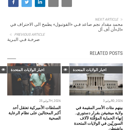
NEXT ARTICLE
محمد مقداد نجم صاعد فـي «الفوتبول» يطمح الى الاحتراف في
الـ«أن أف أل»
PREVIOUS ARTICLE
صرخـة فـي البـرية
RELATED POSTS
اخبار الولايات المتحدة
اخبار الولايات المتحدة
يوليو 3RD, 2026
يوليو 25TH, 2026
بينهم مئات الأسر المقيمة في
السلطات الأميركية تعتقل أحد
ولاية ميشيغن بقرار دستوري..
أكبر المحتالين على نظام الرعاية
إنهاء الحماية المؤقّتة لآلاف
الصحية
السوريّين في الولايات المتحدة
واشنطن