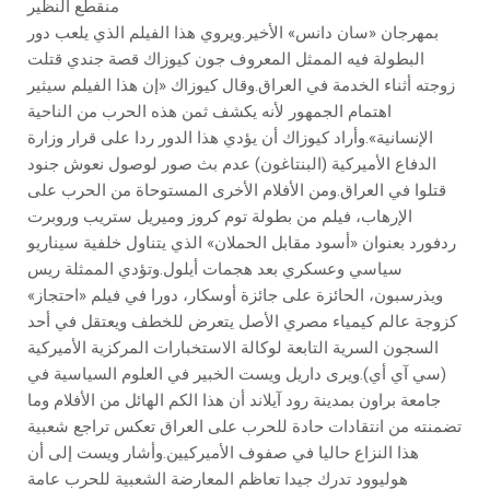
منقطع النظير
بمهرجان «سان دانس» الأخير.ويروي هذا الفيلم الذي يلعب دور
البطولة فيه الممثل المعروف جون كيوزاك قصة جندي قتلت
زوجته أثناء الخدمة في العراق.وقال كيوزاك «إن هذا الفيلم سيثير
اهتمام الجمهور لأنه يكشف ثمن هذه الحرب من الناحية
الإنسانية».وأراد كيوزاك أن يؤدي هذا الدور ردا على قرار وزارة
الدفاع الأميركية (البنتاغون) عدم بث صور لوصول نعوش جنود
قتلوا في العراق.ومن الأفلام الأخرى المستوحاة من الحرب على
الإرهاب، فيلم من بطولة توم كروز وميريل ستريب وروبرت
ردفورد بعنوان «أسود مقابل الحملان» الذي يتناول خلفية سيناريو
سياسي وعسكري بعد هجمات أيلول.وتؤدي الممثلة ريس
ويذرسبون، الحائزة على جائزة أوسكار، دورا في فيلم «احتجاز»
كزوجة عالم كيمياء مصري الأصل يتعرض للخطف ويعتقل في أحد
السجون السرية التابعة لوكالة الاستخبارات المركزية الأميركية
(سي آي أي).ويرى داريل ويست الخبير في العلوم السياسية في
جامعة براون بمدينة رود آيلاند أن هذا الكم الهائل من الأفلام وما
تضمنته من انتقادات حادة للحرب على العراق تعكس تراجع شعبية
هذا النزاع حاليا في صفوف الأميركيين.وأشار ويست إلى أن
هوليوود تدرك جيدا تعاظم المعارضة الشعبية للحرب عامة