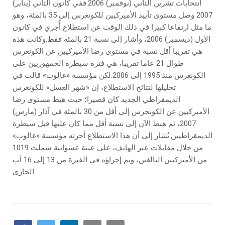
انتخابات تشرين الثاني (نوفمبر) 2006.ففي كانون الثاني (يناير)
2007 وصل مستوى تأييد الأميركيين للكونغرس إلى 35 بالمئة، وهو
ما مثل ارتفاعا كبيرا في ذلك الوقت عن استطلاع أُجري في كانون
الأول (ديسمبر) 2006، وأشار إلى نسبة 21 بالمئة فقط.وكانت هذه
هي تقريبا أقل نسبة في مستوى رضا الأميركيين عن الكونغرس
طوال 21 عاما تقريبا، هي فترة سيطرة الجمهوريين على
الكونغرس منذ 1995 إلى 2006.لكن مؤسسة «غالوب» قالت في
تحليلها لنتائج الاستطلاع، إن «شهر العسل» للكونغرس
الديمقراطي الجديد كان قصيرا؛ حيث هبط مستوى رضا
الأميركيين عن الكونجرس إلى أقل من 30 بالمئة في آذار (مارس)
2007، ثم هبط الآن إلى نسبة أقل مما كان عليها قبل سيطرة
الديمقراطيين.يُشار إلى أن هذا الاستطلاع أجرته مؤسسة «غالوب»
من خلال مقابلات عبر الهاتف، على عينة عشوائية شملت 1019
من الأميركيين البالغين، وتم إجراؤه في الفترة من 13 إلى 16 آب
الجاري.