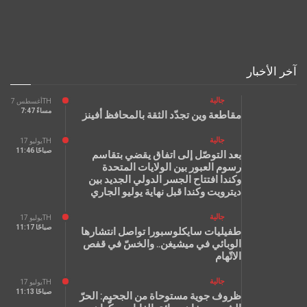
آخر الأخبار
جالية
أغسطس 7TH
7:47 مساءً
مقاطعة وين تجدّد الثقة بالمحافظ أفينز
جالية
يوليو 17TH
11:46 صباحًا
بعد التوصّل إلى اتفاق يقضي بتقاسم
رسوم العبور بين الولايات المتحدة
وكندا افتتاح الجسر الدولي الجديد بين
ديترويت وكندا قبل نهاية يوليو الجاري
جالية
يوليو 17TH
11:17 صباحًا
طفيليات سايكلوسبورا تواصل انتشارها
الوبائي في ميشيغن.. والخسّ في قفص
الاتّهام
جالية
يوليو 17TH
11:13 صباحًا
ظروف جوية مستوحاة من الجحيم: الحرّ