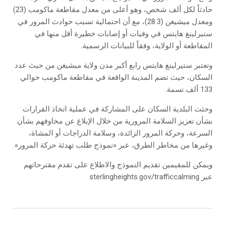
حادثاً لكل ألف شخص، وهو أعلى من معدل مقاطعة ماكومب (23)
ومعدل ميشيغن (28.3)، مع أن احتمالية تسبب حوادث المرور في
ستيرلينغ هايتس في وفيات أو إصابات خطيرة أقل منها في
المقاطعة أو الولاية، وفقاً للبيانات الرسمية.
وتعتبر ستيرلينغ هايتس رابع أكبر مدن ولاية ميشيغن من حيث عدد
السكان، حيث تضم المدينة الواقعة في مقاطعة ماكومب حوالي
133 ألف نسمة.
وحثت البلدية السكان على المشاركة في عملية اتخاذ القرارات
بشأن تعزيز السلامة المرورية من خلال الإبلاغ عن مخاوفهم بشأن
السرعة، وحركة المرور الزائدة، وسلامة الدراجات أو المشاة،
وغيرها من مخاطر الطرق، عبر «نموذج طلب تهدئة حركة المرور».
ويمكن للمقيمين تقديم النموذج والاطلاع على تقدم مقترحاتهم
عبر sterlingheights.gov/trafficcalming