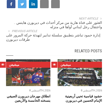
NEXT ARTICLE
العثور على فتاة هاربة من مركز أحداث في ديربورن هايتس ..
واعتقال رجل لبناني آواها في منزله
PREVIOUS ARTICLE
إدارة حمود تباشر بتطبيق سلسلة تدابير لتهدئة حركة المرور على
طرقات ديربورن
RELATED POSTS
ميشيغن
ميشيغن
أغسطس 8TH, 2026
أغسطس 8TH, 2026
حشود قياسية تحيي أربعينية
انطلاق مهرجان ديربورن الصيفي
الإمام الحسين في ديربورن
بنسخته الخامسة والأربعين