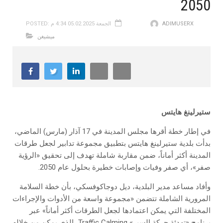
2050
ADIMUSERX
POSTED: الجمعة 05.02.2025 4:34 م
ميشيغن
ستيرلينغ هايتس
في إطار خطة أقرها مجلس المدينة في 17 آذار (مارس) الماضي،
بدأت بلدية ستيرلينغ هايتس بتطبيق مجموعة تدابير لجعل طرقات
المدينة أكثر أماناً، ضمن مقاربة شاملة تهدف إلى تحقيق «الرؤية
صفر»، أي صفر وفيات وإصابات خطيرة بحلول عام 2050.
وأفاد مساعد مدير البلدية، ديل دوجاكوفسكي، بأن خطة السلامة
المرورية الشاملة تتضمن «مجموعة واسعة من الأدوات والإجراءات
المختلفة التي يمكن اعتمادها لجعل الطرقات أكثر أماناً» عبر
برنامج «تهدئة حركة السير» Traffic Calming، الذي يمكن من خلاله