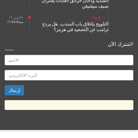
الشديد ودخان حرائق الغابات يعكّران
صيف ميشيغن
عربيات
يوليو 17TH
11:04 صباحًا
التلويح بإغلاق باب المندب.. هل يردع
ترامب عن التصعيد في هرمز؟
اشترك الآن!