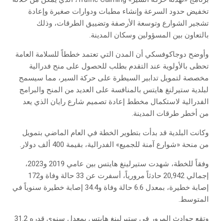
تخفيض حدود السرعة وإنشاء مطبات ودوارات صغيرة وإعادة
تشجير الشوارع وتوسعة الأرصفة وتضييق الطرقات، وذلك
بالتعاون بين المسؤولين وسكان المدينة.
وأوضح دوجاكوفسكي أن المدن التي تعتمد خططاً للسلامة العامة
تحظى بالأولوية عند التقدم بطلب للحصول على منح فدرالية
مخصصة لتمويل تدابير السيطرة على حركة السير، مما سيسمح
لبلدية ستيرلنغ هايتس بالمنافسة على العديد من المنح والبرامج
الفدرالية لاستكمال مخطط إعادة تصميم شارع رايان الذي يعد
من أخطر طرقات المدينة.
وكانت البلدية قد بدأت بتطوير الخطة في العام الماضي بتمويل
من منحة «شوارع آمنة للجميع» الفدرالية، بقيمة 400 ألف دولار.
وفقاً للخطة، شهدت ستيرلينغ هايتس بين عامي 2019 و2023،
إجمالي 20,942 حادثاً مرورياً، أسفرت عن 33 حالة وفاة و172
إصابة خطيرة، بمعدل 6.6 حالة وفاة و34.4 إصابة خطيرة سنوياً في
المتوسط.
وتقع حوادث المرور في ستيرلينغ هايتس بمعدل سنوي قدره 31.2