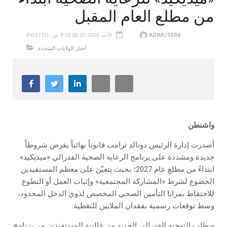
‬من‭ ‬مطلع‭ ‬العام‭ ‬المقبل
ADIMUSERX
POSTED: الأحد 06.07.2026 9:10 ص
اخبار الولايات المتحدة
واشنطن
أصدرت إدارة الرئيس دونالد ترامب قانوناً نهائياً يفرض شروطاً
جديدة ومشددة على برنامج الرعاية الصحية الفدرالي «ميديكيد»
ابتداءً من مطلع عام 2027؛ بحيث يتعيّن على معظم المستفيدين
الخضوع لشرط «المشاركة المجتمعية» وإثبات العمل أو التطوع
للاحتفاظ بمزايا التأمين الصحي المخصص لذوي الدخل المحدود،
وسط توقعات رسمية بفقدان الملايين للتغطية.
ويطلب التوجيه الفدرالي الجديد من غالبية المستفيدين من برنامج