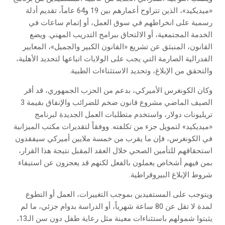
«ميديكيد»، الذين تتراوح أعمارهم بين 19 و64 عاماً، تقديم أدلة
رسمية على انخراطهم في سوق العمل، أو إتمام ساعات في
الخدمة المجتمعية، أو الالتحاق ببرامج التدريب المهني. ويضع
القانون، المنبثق عن تشريع «القانون الكبير والجميل»، المعايير
الفدرالية الصارمة التي يجب على الولايات اتباعها لتحديد الأهلية،
والتحقق من الإبلاغ، وتحديد الاستثناءات الطبية.
وكان الكونغرس الأميركي، بدعم من الحزب الجمهوري، قد أقر
الصيف الماضي مشروع قانون ضخم للضرائب والإنفاق بقيمة 3
تريليونات دولار، واستخدم متطلبات العمل الجديدة لبرنامج
«ميديكيد» لتمويل جزء من تكلفته. ووفقاً لتقديرات مكتب الميزانية
في الكونغرس، فإن ما يقرب من خمسة ملايين أميركي سيفقدون
استحقاقهم للتأمين الصحي خلال العقد المقبل نتيجة هذا القرار،
بمن فيهم أشخاص يعملون بالفعل لكنهم قد يعجزون عن استيفاء
شروط الإبلاغ البيروقراطية.
ويتوجب على المستفيدين بموجب التغييرات، العمل أو التطوع
لمدة لا تقل عن 80 ساعة شهرياً، أو الدراسة بدوام جزئي، ما لم
يثبتوا شمولهم باستثناءات معينة مثل رعاية طفل دون سن الـ13،