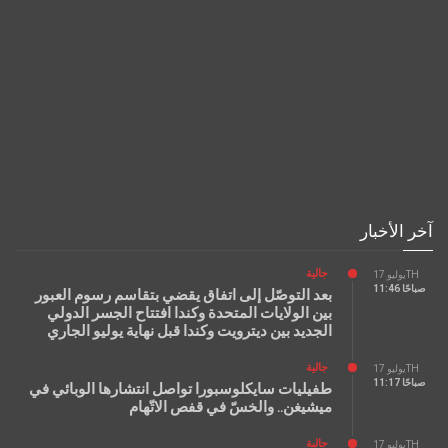
آخر الأخبار
جالية
يوليو 17TH
11:46 صباحًا
بعد التوصّل إلى اتفاق يقضي بتقاسم رسوم العبور
بين الولايات المتحدة وكندا افتتاح الجسر الدولي
الجديد بين ديترويت وكندا قبل نهاية يوليو الجاري
جالية
يوليو 17TH
11:17 صباحًا
طفيليات سايكلوسبورا تواصل انتشارها الوبائي في
ميشيغن.. والخسّ في قفص الاتّهام
جالية
يوليو 17TH