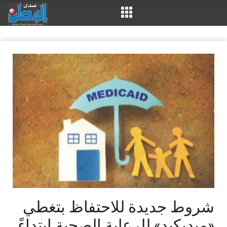
شروط‭ ‬جديدة‭ ‬للاحتفاظ‭ ‬بتغطي