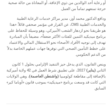
أو رعاية أحد الوالدين من ذوي الإعاقة، أو المعاناة من حالة صحية
حرجة تمنعهم تماماً من العمل.
ودافع الدكتور محمد أوز، مدير مراكز خدمات الرعاية الطبية
والخدمات الطبية CMS، عن القرار في مؤتمر صحفي قائلاً: «هذا
هو طريقنا نحو ازدهار الشعب الأميركي، وهو وسيلة للحفاظ على
برنامج ميديكيد الثمين للفئات الأكثر ضعفاً»، مضيفاً بأن المبادرة
تهدف إلى توجيه الأفراد الأصحاء نحو الاستقلال المالي والاعتماد
على خطط التأمين الصحي التي توفرها جهات عملهم الخاصة بدلاً
من الدعم الحكومي.
وينص القانون، الذي يدخل حيز التنفيذ الإلزامي بحلول 1 كانون
الثاني
(يناير)
2027، على تطبيق شرط العمل في 42 ولاية أميركية
بالإضافة إلى مقاطعة كولومبيا
(واشنطن العاصمة)
، وهي الولايات
التي كانت قد وسعت برنامج «ميديكيد» بموجب قانون «أوباما كير»
السابق.