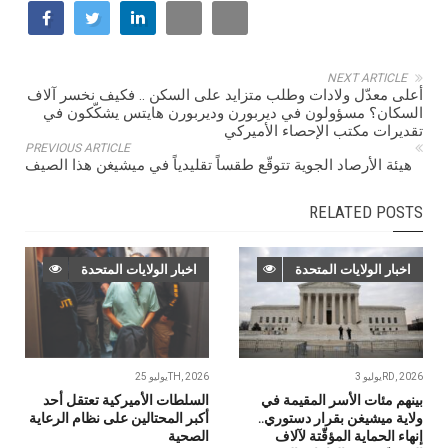
NEXT ARTICLE
‬تقديرات‭ ‬مكتب‭ ‬الإحصاء‭ ‬الأميركي
PREVIOUS ARTICLE
هيئة‭ ‬الأرصاد‭ ‬الجوية‭ ‬تتوقّع‭ ‬طقساً‭ ‬تقليدياً‭ ‬في‭ ‬ميشيغن‭ ‬هذا‭ ‬الصيف
RELATED POSTS
اخبار الولايات المتحدة
اخبار الولايات المتحدة
يوليو 3RD, 2026
يوليو 25TH, 2026
بينهم مئات الأسر المقيمة في
السلطات الأميركية تعتقل أحد
ولاية ميشيغن بقرار دستوري..
أكبر المحتالين على نظام الرعاية
إنهاء الحماية المؤقّتة لآلاف
الصحية