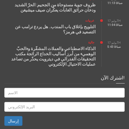
11:13 صباحًا
ظروف جوية مستوحاة من الجحيم: الحرّ الشديد
ودخان حرائق الغابات يعكّران صيف ميشيغن
عربيات
يوليو 17TH
11:04 صباحًا
التلويح بإغلاق باب المندب.. هل يردع ترامب عن
التصعيد في هرمز؟
جالية
يوليو 17TH
5:43 صباحًا
الذكاء الاصطناعي والعملات المشفّرة و«الحبّ
الوهمي» من أبرز أساليب الخداع الرائجة مكتب
التحقيقات الفدرالي في ديترويت يحذّر من تصاعد
عمليات الاحتيال الإلكتروني
اشترك الآن!