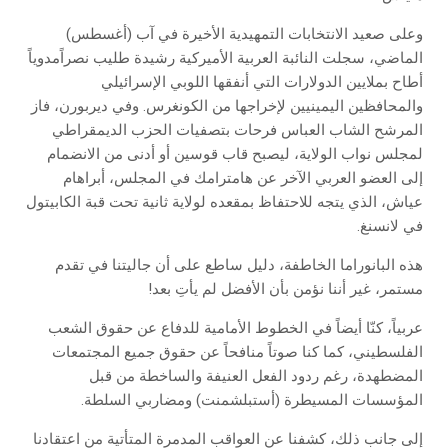
وعلى صعيد الانتخابات التمهيدية الأخيرة في آب (أغسطس)
الماضي، سجلت النائبة العربية الأميركية رشيدة طليب نصراًمدوياً
أطاح بملايين الدولارات التي أنفقها اللوبي الإسرائيلي
والمحافظين اليمينيين لإخراجها من الكونغرس. وفي ديربورن، فاز
المرشح الشاب العباس فرحات بتصفيات الحزب الديمقراطي
لمجلس نواب الولاية، ليصبح قاب قوسين أو أدنى من الانضمام
إلى العضو العربي الآخر عن هامترامك في المجلس، أبراهام
عياش، الذي يتجه للاحتفاظ بمقعده لولاية ثانية تحت قبة الكابيتول
في لانسنغ.
هذه البانوراما الخاطفة، دليل ساطع على أن جاليتنا في تقدم
مستمر، غير أننا نؤمن بأن الأفضل لم يأتِ بعد!
عربياً، كنّا أيضاً في الخطوط الأمامية للدفاع عن حقوق الشعب
الفلسطيني، كما كنا صوتاً منافحاً عن حقوق جميع المجتمعات
المضطهدة، رغم ردود الفعل العنيفة والساخطة من قبل
المؤسسات المسيطرة (أستبلشمنت) ومضاربي السلطة.
إلى جانب ذلك، كشفنا عن العواقب المدمرة المتأتية من اعتقادنا