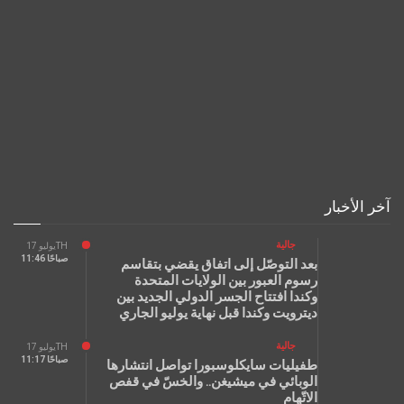
آخر الأخبار
جالية
يوليو 17TH
11:46 صباحًا
بعد التوصّل إلى اتفاق يقضي بتقاسم
رسوم العبور بين الولايات المتحدة
وكندا افتتاح الجسر الدولي الجديد بين
ديترويت وكندا قبل نهاية يوليو الجاري
جالية
يوليو 17TH
11:17 صباحًا
طفيليات سايكلوسبورا تواصل انتشارها
الوبائي في ميشيغن.. والخسّ في قفص
الاتّهام