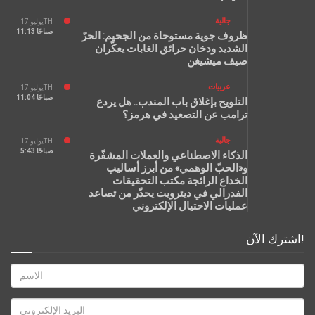
جالية
يوليو 17TH
11:13 صباحًا
ظروف جوية مستوحاة من الجحيم: الحرّ
الشديد ودخان حرائق الغابات يعكّران
صيف ميشيغن
عربيات
يوليو 17TH
11:04 صباحًا
التلويح بإغلاق باب المندب.. هل يردع
ترامب عن التصعيد في هرمز؟
جالية
يوليو 17TH
5:43 صباحًا
الذكاء الاصطناعي والعملات المشفّرة
و«الحبّ الوهمي» من أبرز أساليب
الخداع الرائجة مكتب التحقيقات
الفدرالي في ديترويت يحذّر من تصاعد
عمليات الاحتيال الإلكتروني
اشترك الآن!