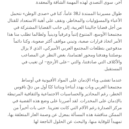
آخر، سوى التصدي لهذه المهمة الشاقة والمعقدة.
طوال مسيرتنا الممتدة لـ38 عاماً، كنا في «صدى الوطن» نتحمل
الأعباء والمسؤوليات والمخاطر، ونقف على أهبة الاستعداد للقتال
من أجل قضايا جاليتنا العربية، إلى جانب القضايا المشتركة في
مجتمعنا الأوسع، المتنوع إثنياً وعرقياً ودينياً. ولطالما تطلب منا هذا
الأمر اتخاذ قرارات صعبة، وتبني مواقف أكثر صعوبة، وكنا دائماً
مدفوعين بتطلعات المجتمع العربي الأميركي، الذي لا يزال
بوصلتنا وهدفنا ومحور اهتمامنا، بغض النظر عن المصاعب
والأكلاف التي صادفتنا، والتي –على الأرجح– لن تغيب في
المستقبل.
عندما تفشى وباء الإدمان على المواد الأفيونية في أوساط
مجتمعنا العربي وبات يهدد أبناءنا وبناتنا كنّا أول من دقّ ناقوس
الخطر، رغم المحاذير والحساسيات الاجتماعية والثقافية المرتبطة
بالإدمان على المخدرات. لقد أصررنا على وضع هذه القضية في
مركز الصدارة رغم الآلام التي كانت تعترينا.. حتى بات أخيراً من
الممكن مناقشة هذه المسألة بمعزل عن وصمة العار المتعلقة بها،
تمهيداً للوقاية منها، والبحث عن الحلول الناجعة لها.