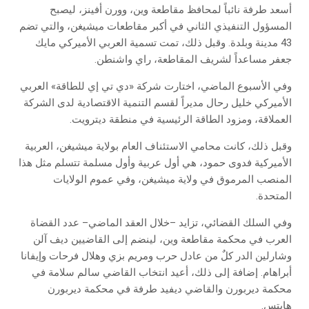
أسعد طرفة نائباً لمحافظ مقاطعة وين، وورن أفينز، ليصبح
المسؤول التنفيذي الثاني في أكبر مقاطعات ميشيغن، والتي تضم
43 مدينة وبلدة. وقبل ذلك، تمت تسمية العربي الأميركي مايك
جعفر مساعداً لشريف المقاطعة، راي واشنطن.
وفي الأسبوع الماضي، اختارت شركة «دي تي إي للطاقة» العربي
الأميركي خليل رحال مديراً لقسم التنمية الاقتصادية لدى الشركة
العملاقة، ومزود الطاقة الرئيسية في منطقة ديترويت.
وقبل ذلك، كانت محامي الاستئناف العام بولاية ميشيغن، العربية
الأميركية فدوى حمود، هي أول عربية وأول مسلمة تتسلم مثل هذا
المنصب المرموق في ولاية ميشيغن، وفي عموم الولايات
المتحدة.
وفي السلك القضائي، تزايد –خلال العقد الماضي– عدد القضاة
العرب في محكمة مقاطعة وين، لينضم إلى القاضيين ديف آلن
وشارلين الدر كلٌ من عادل حرب ومريم بزي وهلال فرحات وإيفانا
أبراهام. إضافة إلى ذلك، أعيد انتخاب القاضي سالم سلامة في
محكمة ديربورن والقاضي ديفيد طرفة في محكمة ديربورن
هايتس.