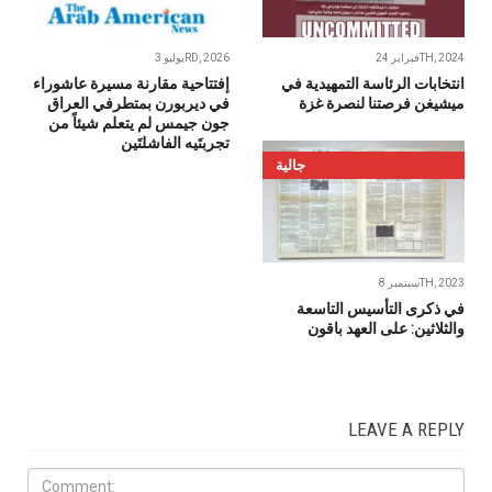
فبراير 24TH, 2024
يوليو 3RD, 2026
إفتتاحية مقارنة مسيرة عاشوراء
‬ميشيغن‭ ‬فرصتنا‭ ‬لنصرة‭ ‬غزة
في ديربورن بمتطرفي العراق
جون جيمس لم يتعلم شيئاً من
تجربتَيه الفاشلتَين
جالية
سبتمبر 8TH, 2023
في ذكرى التأسيس التاسعة
والثلاثين: على العهد باقون
LEAVE A REPLY