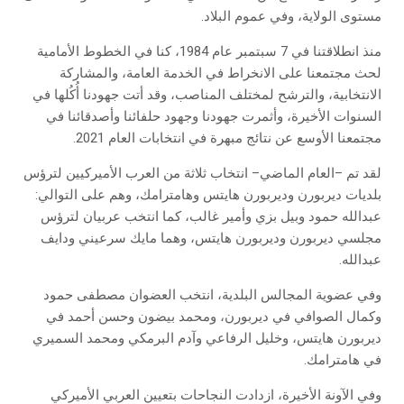
مستوى الولاية، وفي عموم البلاد.
منذ انطلاقتنا في 7 سبتمبر عام 1984، كنا في الخطوط الأمامية
لحث مجتمعنا على الانخراط في الخدمة العامة، والمشاركة
الانتخابية، والترشح لمختلف المناصب، وقد أتت جهودنا أُكُلها في
السنوات الأخيرة، وأثمرت جهودنا وجهود حلفائنا وأصدقائنا في
مجتمعنا الأوسع عن نتائج مبهرة في انتخابات العام 2021.
لقد تم –العام الماضي– انتخاب ثلاثة من العرب الأميركيين لترؤس
بلديات ديربورن وديربورن هايتس وهامترامك، وهم على التوالي:
عبدالله حمود وبيل بزي وأمير غالب، كما انتخب عربيان لترؤس
مجلسي ديربورن وديربورن هايتس، وهما مايك سرعيني ودايف
عبدالله.
وفي عضوية المجالس البلدية، انتخب العضوان مصطفى حمود
وكمال الصوافي في ديربورن، ومحمد بيضون وحسن أحمد في
ديربورن هايتس، وخليل الرفاعي وآدم البرمكي ومحمد السميري
في هامترامك.
وفي الآونة الأخيرة، ازدادت النجاحات بتعيين العربي الأميركي