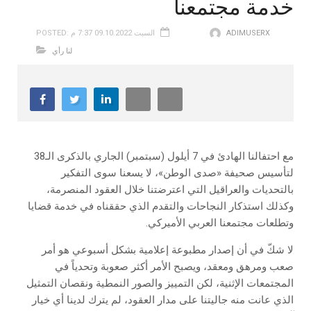
خدمة مجتمعنا
ADIMUSERX
POSTED: السبت 09.10.2022 7:37 م
لنا رأي
مع احتفالنا الهادئ في 7 أيلول (سبتمبر) الجاري بالذكرى الـ38
لتأسيس صحيفة «صدى الوطن»، لا يسعنا سوى التفكير
بالتحديات والعراقيل التي اعترضتنا خلال العقود المنصرمة،
وكذلك استذكار النجاحات والتقدم الذي حققناه في خدمة قضايا
وتطلعات مجتمعنا العربي الأميركي.
لا شكّ في أن إصدار مطبوعة إعلامية بشكل أسبوعي هو أمر
صعب ومرهق ومعقد، ويصبح الأمر أكثر صعوبة وتحدياً في
المجتمعات الإثنية، لكن التمييز والصور النمطية ونقصان التمثيل
الذي عانت منه جاليتنا على مدار العقود، لم يترك لدينا أي خيار