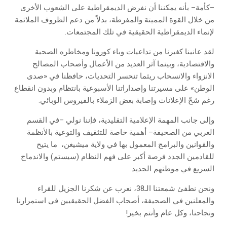
–كأمة– بأنه يمكننا أن نفرض الديمقراطية على الشعوب الأخرى
من خلال القوة المميتة والمفرطة، بدلاً من دعم الظروف الملائمة
لإنماء الديمقراطية الحقيقية في تلك المجتمعات.
لقد عانينا كغيرنا من تداعيات وباء كورونا ومخاطره الصحية
والاقتصادية، وبينما آثر العديد من الأعمال وأصحاب المصالح
الانزواء والانسحاب ريثما تنحسر التحديات، حافظنا في «صدى
الوطن» على مسيرتنا وإصداراتنا الأسبوعية بانتظام وبدون انقطاع
رغم شحّ الإعلانات وإصابة بعض الزملاء بالفيروس الوبائي.
وإلى جانب المهمة الإعلامية التقليدية، فإننا نولي –في القسم
العربي من الصحيفة– أهمية خاصة للتثقيف والتوعية بالأنظمة
والقوانين والبرامج المعمول بها في ولاية ميشيغن،
ما يتيح
للقادمين الجدد فرصة أكبر على فهم النظام (سيستم) والاندماج
السريع في موطنهم الجديد.
ونحن نطفئ شمعتنا الـ38، نعرب عن شكرنا الجزيل للقراء
والمعلنين في الصحيفة، أصحاب الفضل الحقيقيين في استمرارنا
ونجاحنا، وكل عام وأنتم بخير!