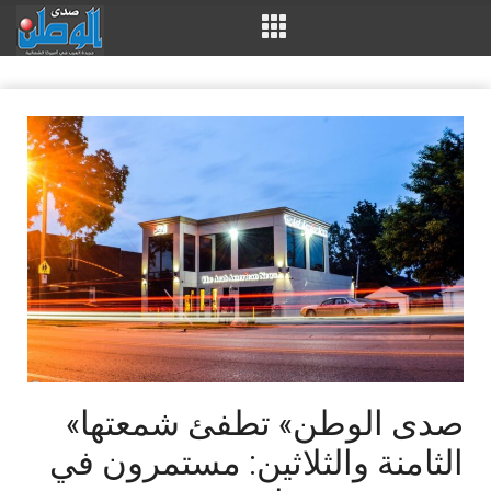
«صدى الوطن» تطفئ شمعتها
الثامنة والثلاثين: مستمرون في