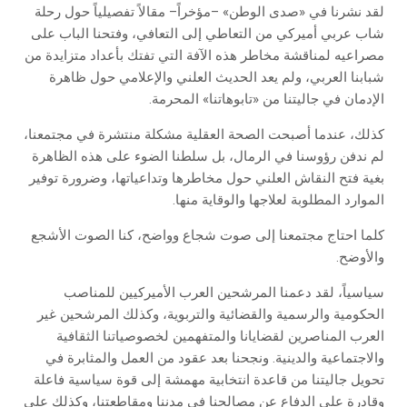
لقد نشرنا في «صدى الوطن» –مؤخراً– مقالاً تفصيلياً حول رحلة
شاب عربي أميركي من التعاطي إلى التعافي، وفتحنا الباب على
مصراعيه لمناقشة مخاطر هذه الآفة التي تفتك بأعداد متزايدة من
شبابنا العربي، ولم يعد الحديث العلني والإعلامي حول ظاهرة
الإدمان في جاليتنا من «تابوهاتنا» المحرمة.
كذلك، عندما أصبحت الصحة العقلية مشكلة منتشرة في مجتمعنا،
لم ندفن رؤوسنا في الرمال، بل سلطنا الضوء على هذه الظاهرة
بغية فتح النقاش العلني حول مخاطرها وتداعياتها، وضرورة توفير
الموارد المطلوبة لعلاجها والوقاية منها.
كلما احتاج مجتمعنا إلى صوت شجاع وواضح، كنا الصوت الأشجع
والأوضح.
سياسياً، لقد دعمنا المرشحين العرب الأميركيين للمناصب
الحكومية والرسمية والقضائية والتربوية، وكذلك المرشحين غير
العرب المناصرين لقضايانا والمتفهمين لخصوصياتنا الثقافية
والاجتماعية والدينية. ونجحنا بعد عقود من العمل والمثابرة في
تحويل جاليتنا من قاعدة انتخابية مهمشة إلى قوة سياسية فاعلة
وقادرة على الدفاع عن مصالحنا في مدننا ومقاطعتنا، وكذلك على