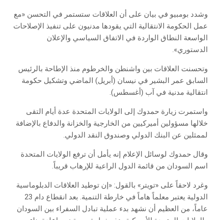
وشدد بومبيو في بيان على أن العلاقات ستستمر في التحسن «مع
عمل الحكومة الانتقالية التي يقودها مدنيون على تنفيذ الإصلاحات
الواسعة النطاق الواردة في الاتفاق السياسي والإعلان
الدستوري».
وتحسنت العلاقات بين واشنطن والخرطوم منذ الإطاحة بالرئيس
السابق عمر البشير في نيسان (أبريل) الماضي وتشكيل حكومة
انتقالية مدنية في آب (أغسطس).
واستمرت زيارة حمدوك إلى الولايات المتحدة عدة أيام التقى
خلالها مسؤولين أميركيين من الخارجية والخزانة والدفاع بالإضافة
لممثلين عن البنك الدولي وصندوق النقد الدولي.
وقال حمدوك لوسائل الإعلام إنه يأمل أن ترفع الولايات المتحدة
اسم السودان من قائمة الدول الراعية للإرهاب قريباً.
وغرد لاحقاً على «تويتر» بالقول: «إن توطيد العلاقات الدبلوماسية
الدولية يعتبر معلماً هاماً في خارطة التنمية. بعد انقطاع دام 23
عاماً، من العظيم أن نشهد بدء عملية تبادل السفراء بين السودان