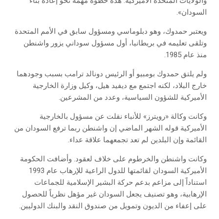
والولايات المتحدة الأميركية. هذه خطوة مهمة نحو إعادة بناء
السودان».
ويعتبر حمدوك، وهو دبلوماسي ومسؤول سابق في الأمم المتحدة
وتلقى تعليمه في بريطانيا، أول مسؤول سوداني يزور واشنطن
منذ عام 1985.
ولم يلتق حمدوك بومبيو أو الرئيس دونالد ترامب بسبب وجودهما
خارج البلاد، لكنه اجتمع مع ديفيد هيل، وكيل وزارة الخارجية
الأميركية للشؤون السياسية، وعدد من المشرعين.
وكانت وكالة «رويترز» للأنباء نقلت عن مسؤول بالخارجية
الأميركية قوله الشهر الماضي إن واشنطن ربما ترفع السودان من
القائمة وإن البلدين لم تعد تجمعهما علاقة عداء.
وكانت واشنطن والخرطوم على خلاف لعقود. وأضافت الحكومة
الأميركية السودان لقائمتها للدول الراعية للإرهاب عام 1993
استناداً إلى مزاعم بدعم حركة البشير الإسلامية للجماعات
الإرهابية، وهو تصنيف يجعل السودان غير مؤهل نظرياً للحصول
على إعفاء من الديون وتمويل من صندوق النقد والبنك الدوليين.