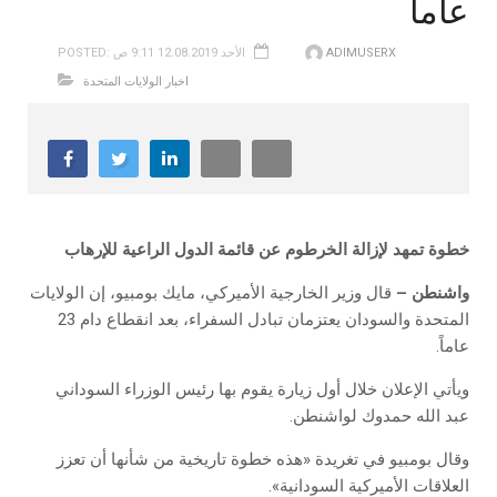
عاماً
ADIMUSERX
POSTED: الأحد 12.08.2019 9:11 ص
اخبار الولايات المتحدة
خطوة‭ ‬تمهد‭ ‬لإزالة‭ ‬الخرطوم‭ ‬عن‭ ‬قائمة‭ ‬الدول‭ ‬الراعية‭ ‬للإرهاب
واشنطن –
قال وزير الخارجية الأميركي، مايك بومبيو، إن الولايات
المتحدة والسودان يعتزمان تبادل السفراء، بعد انقطاع دام 23
عاماً.
ويأتي الإعلان خلال أول زيارة يقوم بها رئيس الوزراء السوداني
عبد الله حمدوك لواشنطن.
وقال بومبيو في تغريدة «هذه خطوة تاريخية من شأنها أن تعزز
العلاقات الأميركية السودانية».