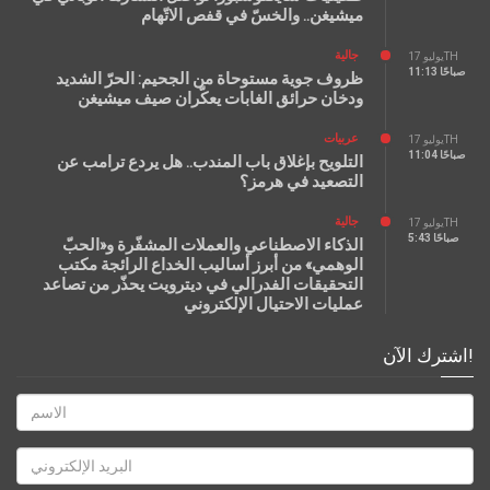
ميشيغن.. والخسّ في قفص الاتّهام
جالية
يوليو 17TH
11:13 صباحًا
ظروف جوية مستوحاة من الجحيم: الحرّ الشديد
ودخان حرائق الغابات يعكّران صيف ميشيغن
عربيات
يوليو 17TH
11:04 صباحًا
التلويح بإغلاق باب المندب.. هل يردع ترامب عن
التصعيد في هرمز؟
جالية
يوليو 17TH
5:43 صباحًا
الذكاء الاصطناعي والعملات المشفّرة و«الحبّ
الوهمي» من أبرز أساليب الخداع الرائجة مكتب
التحقيقات الفدرالي في ديترويت يحذّر من تصاعد
عمليات الاحتيال الإلكتروني
اشترك الآن!