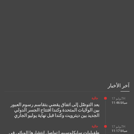
آخر الأخبار
جالية
يوليو 17TH
11:46 صباحًا
بعد التوصّل إلى اتفاق يقضي بتقاسم رسوم العبور
بين الولايات المتحدة وكندا افتتاح الجسر الدولي
الجديد بين ديترويت وكندا قبل نهاية يوليو الجاري
جالية
يوليو 17TH
11:17 صباحًا
طفيليات سايكلوسبورا تواصل انتشارها الوبائي في