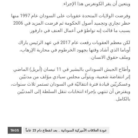
ويتعين أن يقر الكونغرس هذا الإجراء.
وفرضت الولايات المتحدة عقوبات على السودان عام 1997 منها
حظر تجاري وتجميد أصول الحكومة ثم فرضت المزيد في 2006
بسبب ما قالت إنه تواطؤ في أعمال العنف في دارفور.
لكن معظم العقوبات رفعت عام 2017 في عهد الرئيس باراك
أوباما الذي أشاد وقتها بجهود الخرطوم في محاربة الإرهاب،
وملف حقوق الانسان.
وأطاح الجيش السوداني بالبشير في 11 نيسان (أبريل) الماضي
إثر انتفاضة شعبية، ويتولّى مجلس سيادي مؤلف من مدنيّين
وعسكريّين قيادة فترة انتقاليّة في السودان تستمر ثلاث سنوات،
ويفترض أن تنتهي بإجراء انتخابات تنقل السلطة إلى المدنيّين
بالكامل.
عودة العلاقات الأميركية السودانية .. بعد انقطاع دام 23 عاماً
TAGS