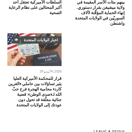
بينهم مئات الأسر المقيمة في
السلطات الأميركية تعتقل أحد
ولاية ميشيغن بقرار دستوري..
أكبر المحتالين على نظام الرعاية
إنهاء الحماية المؤقّتة لآلاف
الصحية
السوريّين في الولايات المتحدة
واشنطن
اخبار الولايات المتحدة
يونيو 29TH, 2026
قرار للمحكمة الأميركية العليا
يثير تساؤلات بين حاملي «الغرين
كارد» محامية الهجرة فرح حبّ
الله لـ«صدى الوطن»: قضية
جنائية معلّقة قد تحول دون
عودتك إلى الولايات المتحدة
LEAVE A REPLY