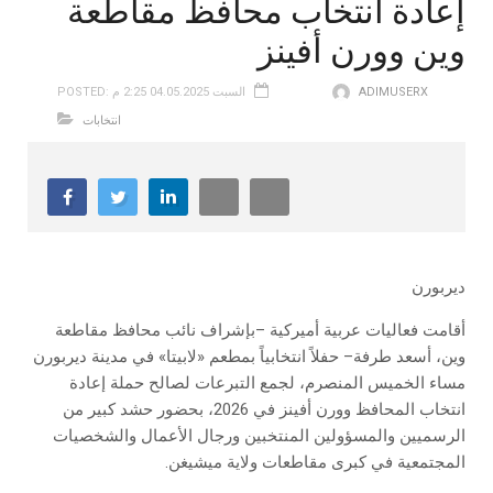
إعادة انتخاب محافظ مقاطعة
وين وورن أفينز
ADIMUSERX
POSTED: السبت 04.05.2025 2:25 م
انتخابات
ديربورن
أقامت فعاليات عربية أميركية –بإشراف نائب محافظ مقاطعة
وين، أسعد طرفة– حفلاً انتخابياً بمطعم «لابيتا» في مدينة ديربورن
مساء الخميس المنصرم، لجمع التبرعات لصالح حملة إعادة
انتخاب المحافظ وورن أفينز في 2026، بحضور حشد كبير من
الرسميين والمسؤولين المنتخبين ورجال الأعمال والشخصيات
المجتمعية في كبرى مقاطعات ولاية ميشيغن.