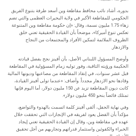
بدوره، أشاد نائب محافظ مقاطعة وين أسعد طرفة بتنوع الفريق
الحكومي للمقاطعة الأكبر في ولاية البحيرات العظمى والتي تضم
زهاء 1.75 مليون نسمة، وقال: «إن حكومة مقاطعة وين المتنوعة
تعكس تنوع أميركا»، موضحاً بأن القيادة الحقيقية تعني خلق
الظروف الملائمة لتمكين الأفراد والمجتمعات من النجاح
والازدهار.
وأوضح المسؤول اللبناني الأصل، بأن أفينز نجح بفضل قيادته
الحكيمة ورؤيته الثاقبة، وفور توليه زمام المسؤولية في المقاطعة
قبل عشر سنوات، في إنقاذ المقاطعة من مصاعبها وديونها المالية
وقادها نحو الازدهار مجدداً. وأضاف: «عندما تولى أفينز القيادة،
كانت ديون المقاطعة تزيد عن 150 مليون دولار، أما اليوم فإنها
تمتلك فائضاً بنحو 450 مليون دولار».
وفي نهاية الحفل، ألقى أفينز كلمة اتسمت بالهدوء والتواضع،
مؤكداً بأن الفضل يعود لفريقه في الإنجازات التي تحققت خلال
عهده في مقاطعة وين، وقال إن القيادة الحقيقية تعني إيجاد
الخبراء والكفوئين واستثمار قدراتهم وتجاربهم من أجل تحقيق