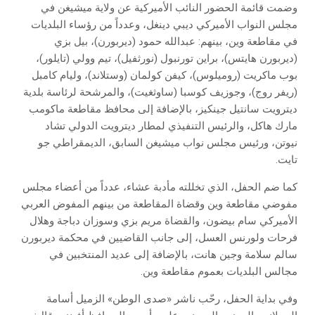
وضمت قائمة الحضور النائب الأميركية عن ولاية ميشيغن في
مجلس النواب الأميركي ديبي دينغل، وعدداً من رؤساء البلديات
في مقاطعة وين، بينهم: عبدالله حمود (ديربورن)، بيل بزي
(ديربورن هايتس)، براين تورنبول (نورثفيل)، تيم وولي (تايلور)،
بوب ماكريت (روميلوس)، كيفن كولمان (وستلاند)، وليام كامبل
(ريفر روج)، وجوزيف كوسبا (ساوثغيت)، والمرشحة لرئاسة بلدية
ديترويت سانتيل جينكيز، بالإضافة إلى محافظ مقاطعة ماكومب
مارك هاكل، والرئيس التنفيذي لمطار ديترويت الدولي تشاد
نيوتن، ورئيس مجلس نواب ميشيغن السابق، الديمقراطي جو
تايت.
كما ضم الحفل، الذي تخللته مأدبة عشاء، عدداً من أعضاء مجلس
مفوضي مقاطعة وين وقضاة المقاطعة من بينهم المفوض العربي
الأميركي سام بيضون، والقضاة مريم بزي وسوزان دباجة وهلال
فرحات ولورنس العسل، إلى جانب القاضيين في محكمة ديربورن
سالم سلامة وجين هانت، بالإضافة إلى عديد المنتخبين في
مجالس البلديات بعموم مقاطعة وين.
وفي بداية الحفل، رحّب ناشر «صدى الوطن» الزميل أسامة