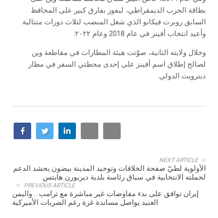
بطاقة الحزب الديمقراطي، ليفوز بفارق كبير على المحافظ
السابق روبرت فيكانو الذي شغل المنصب لثلاث دورات متتالية.
وأعيد انتخاب أفينز في عام 2018 وعام ٢٠٢٢.
وخلال ولايته الثانية، صوّتت هيئة المطارات في مقاطعة وين
لصالح إطلاق اسم أفينز على إحدى محطتي السفر في مطار
ديترويت الدولي.
NEXT ARTICLE
الأولوية لطيّ صفحة الخلافات وتوحيد المدينة بيضون يحشد الدعم
لحملته الانتخابية في سباق رئاسة بلدية ديربورن هايتس
PREVIOUS ARTICLE
إيران توافق على بدء مفاوضات غير مباشرة مع ترامب .. واليمن
العنيد يواصل مساندة غزة رغم الضربات الأميركية