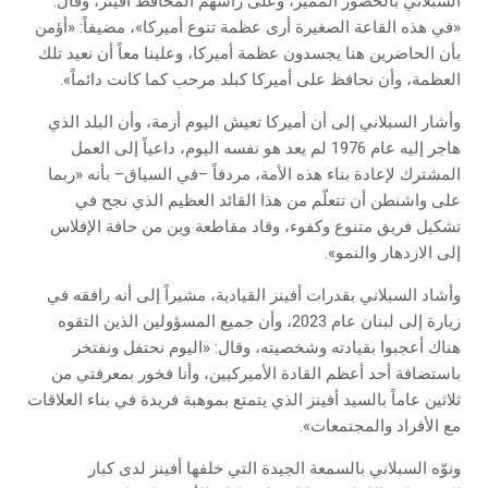
السبلاني بالحضور المميز، وعلى رأسهم المحافظ أفينز، وقال:
«في هذه القاعة الصغيرة أرى عظمة تنوع أميركا»، مضيفاً: «أؤمن
بأن الحاضرين هنا يجسدون عظمة أميركا، وعلينا معاً أن نعيد تلك
العظمة، وأن نحافظ على أميركا كبلد مرحب كما كانت دائماً».
وأشار السبلاني إلى أن أميركا تعيش اليوم أزمة، وأن البلد الذي
هاجر إليه عام 1976 لم يعد هو نفسه اليوم، داعياً إلى العمل
المشترك لإعادة بناء هذه الأمة، مردفاً –في السياق– بأنه «ربما
على واشنطن أن تتعلّم من هذا القائد العظيم الذي نجح في
تشكيل فريق متنوع وكفوء، وقاد مقاطعة وين من حافة الإفلاس
إلى الازدهار والنمو».
وأشاد السبلاني بقدرات أفينز القيادية، مشيراً إلى أنه رافقه في
زيارة إلى لبنان عام 2023، وأن جميع المسؤولين الذين التقوه
هناك أعجبوا بقيادته وشخصيته، وقال: «اليوم نحتفل ونفتخر
باستضافة أحد أعظم القادة الأميركيين، وأنا فخور بمعرفتي من
ثلاثين عاماً بالسيد أفينز الذي يتمتع بموهبة فريدة في بناء العلاقات
مع الأفراد والمجتمعات».
ونوّه السبلاني بالسمعة الجيدة التي خلفها أفينز لدى كبار