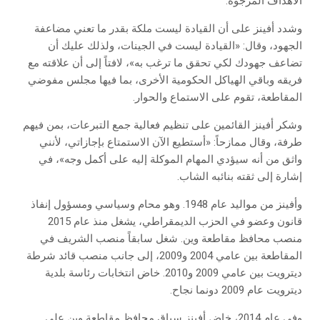
الأهداف المرجوة.
وشدد أفينز على أن القيادة ليست ملكة بقدر ما تعني مضاعفة
الجهود، وقال: «القيادة ليست في الجينات، ولذلك عليك أن
تضاعف جهودك لكي تحقق ما ترغب به»، لافتاً إلى أن علاقته مع
فريقه وباقي الهياكل الحكومية الأخرى، بما فيها مجلس مفوضي
المقاطعة، تقوم على الاستماع والحوار.
وشكر أفينز القائمين على تنظيم فعالية جمع التبرعات، بمن فيهم
طرفة، وقال ممازحاً: «أستطيع الآن الاستمتاع بإجازاتي، لأنني
واثق من أنه سيؤدي المهام الموكلة إليه على أكمل وجه»، في
إشارة إلى ثقته بنائبه الشاب.
وأفينز من مواليد عام 1948. وهو محام وسياسي ومسؤول إنفاذ
قانون وعضو في الحزب الديمقراطي، يشغل منذ عام 2015
منصب محافظ مقاطعة وين. شغل سابقاً منصب الشريف في
المقاطعة بين عامي 2004 و2009، إلى جانب منصب قائد شرطة
ديترويت بين عامي 2009 و2010. خاض انتخابات رئاسة بلدية
ديترويت عام 2009 دونما نجاح.
وفي عام 2014، خاض أفينز سباق محافظ مقاطعة وين على