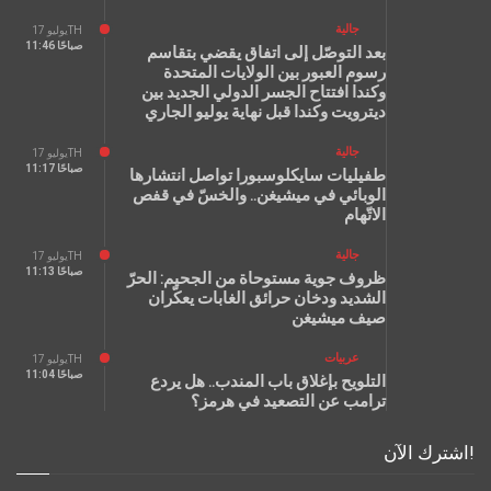
جالية
يوليو 17TH
11:46 صباحًا
بعد التوصّل إلى اتفاق يقضي بتقاسم
رسوم العبور بين الولايات المتحدة
وكندا افتتاح الجسر الدولي الجديد بين
ديترويت وكندا قبل نهاية يوليو الجاري
جالية
يوليو 17TH
11:17 صباحًا
طفيليات سايكلوسبورا تواصل انتشارها
الوبائي في ميشيغن.. والخسّ في قفص
الاتّهام
جالية
يوليو 17TH
11:13 صباحًا
ظروف جوية مستوحاة من الجحيم: الحرّ
الشديد ودخان حرائق الغابات يعكّران
صيف ميشيغن
عربيات
يوليو 17TH
11:04 صباحًا
التلويح بإغلاق باب المندب.. هل يردع
ترامب عن التصعيد في هرمز؟
اشترك الآن!