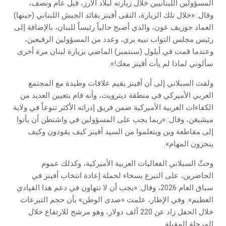
المسؤولين اللبنانيين خلال زيارته لبلاد الأرز، قبل عام ونصف،
وقال: «خلال تلك الزيارة، التقى أفينز بقائد الجيش اللبناني (حينها)
العماد جوزيف عون، والذي أصبح حالياً رئيساً للبنان، بالإضافة إلى
رئيس مجلس النواب نبيه بري، وعدد من المسؤولين الرفيعين،
وعندما قمت في أيلول (سبتمبر) الماضي بزيارة لبنان مرة أخرى
سألوني لماذا لم يأت أفينز معك!».
ولفت السبلاني إلى أن أفينز يقيم علاقات وطيدة مع المجتمع
العربي الأميركي في منطقة ديترويت، وأنه قام بتعيين العديد من
الكفاءات العربية الأميركية ضمن فريق إدراته الأكثر تنوعاً في ولاية
ميشيغن، وقال: «ربما يجب على المسؤولين في واشنطن أن يأتوا
إلى مقاطعة وين ويتعلموا من السيد أفينز كيف يقودون وكيف
ينجزون المهام».
وحثّ السبلاني الفعاليات العربية الأميركية، وكذلك عموم
الحاضرين، على التبرع بسخاء لحملة إعادة انتخاب أفينز في
سباق العام 2026، وقال: «يجب أن لا نتهاون في دعم هذا القيادي
العظيم». وفي الإطار، علمت «صدى الوطن» بأن حجم التبرعات
خلال الحفل زاد عن 220 ألف دولار، وهو مرشح للارتفاع خلال
المرحلة المقبلة.