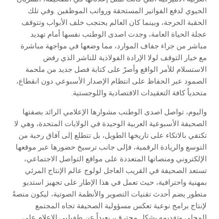
‬متحدياً‭ ‬كافة‭ ‬التعقيدات‭ ‬الاقتصادية‭ ‬واللوجستية‭.‬