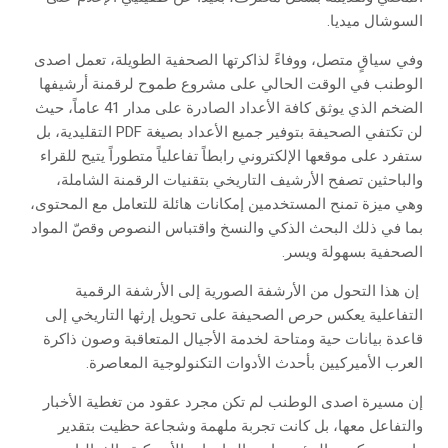
‬السوشال‭ ‬ميديا‭.‬
‬الصحفية‭ ‬بسهولة‭ ‬ويسر‭.‬
‬العرب‭ ‬الأميركيين‭ ‬بأحدث‭ ‬الأدوات‭ ‬التكنولوجية‭ ‬المعاصرة‭.‬