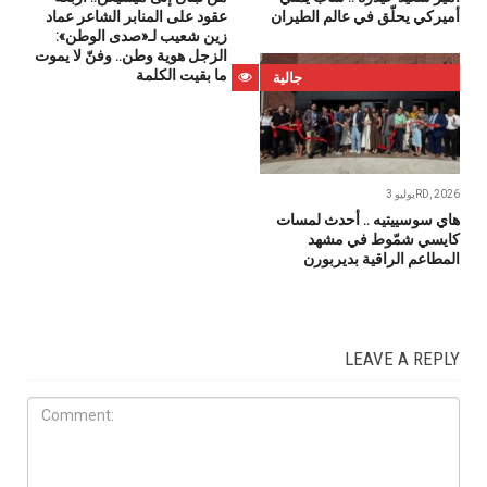
أميركي يحلّق في عالم الطيران
عقود على المنابر الشاعر عماد
زين شعيب لـ«صدى الوطن»:
الزجل هوية وطن.. وفنّ لا يموت
ما بقيت الكلمة
جالية
يوليو 3RD, 2026
هاي سوسييتيه .. أحدث لمسات
كايسي شمّوط في مشهد
المطاعم الراقية بديربورن
LEAVE A REPLY