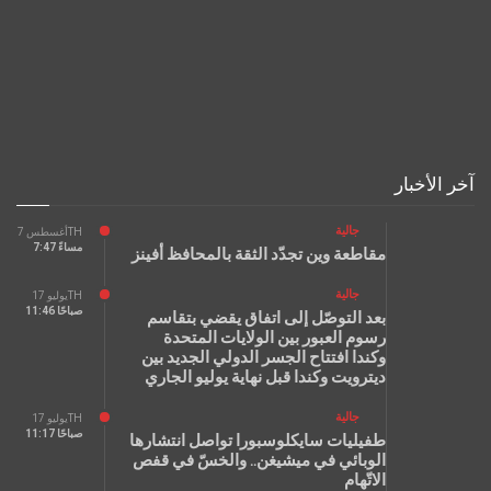
آخر الأخبار
جالية
أغسطس 7TH
7:47 مساءً
مقاطعة وين تجدّد الثقة بالمحافظ أفينز
جالية
يوليو 17TH
11:46 صباحًا
بعد التوصّل إلى اتفاق يقضي بتقاسم
رسوم العبور بين الولايات المتحدة
وكندا افتتاح الجسر الدولي الجديد بين
ديترويت وكندا قبل نهاية يوليو الجاري
جالية
يوليو 17TH
11:17 صباحًا
طفيليات سايكلوسبورا تواصل انتشارها
الوبائي في ميشيغن.. والخسّ في قفص
الاتّهام