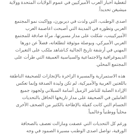
‬ميشيغن‭ ‬تحديداً‭.‬
‬المجتمع‭ ‬المحلي‭.‬
‬محلياً‭ ‬ووطنياً‭ ‬وعالمياً‭. ‬