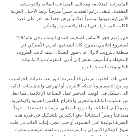
‬الكلمة‭ ‬المسؤولة‭ ‬في‭ ‬البقاء‭ ‬والاستمرار‭ ‬والتأثير‭.‬
حين‭ ‬وُضع‭ ‬حجر‭ ‬الأساس‭ ‬لصحيفة‭ ‬اصدى‭ ‬الوطنب‭ ‬في‭ ‬عام‭ ‬1984‭
‬التكنولوجية‭ ‬المتاحة‭ ‬اليوم‭.‬