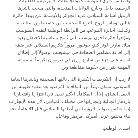
‬المهنية‭ ‬بقرار‭ ‬من‭ ‬حكومة‭ ‬مقاطعة‭ ‬وين‭.‬
‬بناء‭ ‬مجتمع‭ ‬عربي‭ ‬أميركي‭ ‬مزدهر‭ ‬وفاعل‭.‬
اصدى‭ ‬الوطنب