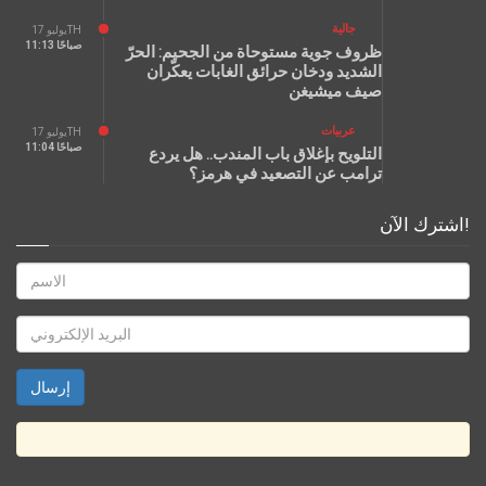
جالية
يوليو 17TH
11:13 صباحًا
ظروف جوية مستوحاة من الجحيم: الحرّ
الشديد ودخان حرائق الغابات يعكّران
صيف ميشيغن
عربيات
يوليو 17TH
11:04 صباحًا
التلويح بإغلاق باب المندب.. هل يردع
ترامب عن التصعيد في هرمز؟
اشترك الآن!