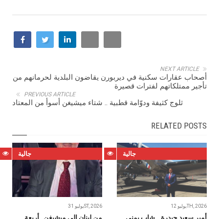
NEXT ARTICLE
أصحاب عقارات سكنية في ديربورن يقاضون البلدية لحرمانهم من
تأجير ممتلكاتهم لفترات قصيرة
PREVIOUS ARTICLE
ثلوج كثيفة ودوّامة قطبية .. شتاء ميشيغن أسوأ من المعتاد
RELATED POSTS
جالية
جالية
يوليو 12TH, 2026
يوليو 31ST, 2026
أمير سعيد حيدرة .. شاب يمني
من لبنان إلى ميشيغن.. أربعة