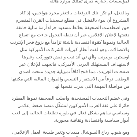
‬لمؤسسات‭ ‬إخبارية‭ ‬كبرى‭ ‬تمتلك‭ ‬موارد‭ ‬هائلة‭.‬
‬من‭ ‬مواصلة‭ ‬المهمة‭ ‬التي‭ ‬نذرت‭ ‬نفسها‭ ‬لها‭.‬
‬أدوار‭ ‬سياسية‭ ‬واقتصادية‭ ‬وثقافية‭ ‬محورية‭. ‬