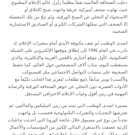
‬الضخمة‭.‬
‬المهنية‭ ‬في‭ ‬زمن‭ ‬أفول‭ ‬وغياب‭ ‬الإعلام‭ ‬الاحترافي‭ ‬المستقل‭.‬