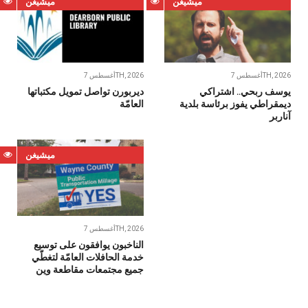
ميشيغن
ميشيغن
أغسطس 7TH, 2026
أغسطس 7TH, 2026
يوسف ربحي.. اشتراكي
ديربورن تواصل تمويل مكتباتها
ديمقراطي يفوز برئاسة بلدية
العامّة
آناربر
ميشيغن
أغسطس 7TH, 2026
الناخبون يوافقون على توسيع
خدمة الحافلات العامّة لتغطّي
جميع مجتمعات مقاطعة وين