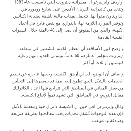
‭ ‬وأردف‭ ‬وايزنبرغر‭ ‬أن‭ ‬مطرانية‭ ‬ديترويت‭ ‬التي‭ ‬تأسست‭ ‬عام‭ ‬1883‭
‬القليلة‭ ‬القادمة‭.‬
‬كنيستين‭ ‬أو‭ ‬ثلاث‭ ‬أو‭ ‬أكثر‭.‬
‬مقابل‭ ‬التوسع‭ ‬في‭ ‬المناطق‭ ‬التي‭ ‬تشهد‭ ‬نمواً‭ ‬لأتباع‭ ‬الكنيسة‭.‬
‬وصادقة‭ ‬ودعويةب‭.‬