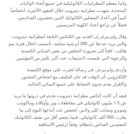
‬فضلاً‭ ‬عن‭ ‬تراجع‭ ‬أعداد‭ ‬الكهنة‭ ‬المرسمين‭.‬
‬والرعوية‭ ‬التي‭ ‬صُممت‭ ‬لاستيعاب‭ ‬عدد‭ ‬أكبر‭ ‬بكثير‭ ‬من‭ ‬المؤمنين‭.‬
‬والإقرار‭ ‬بعدم‭ ‬جدوى‭ ‬الحفاظ‭ ‬على‭ ‬جميع‭ ‬المباني‭ ‬الحالية‭.‬
‬المعمدين‭ ‬القداس‭ ‬بانتظام،‭ ‬وفقاً‭ ‬لرئيس‭ ‬الأساقفة‭.‬