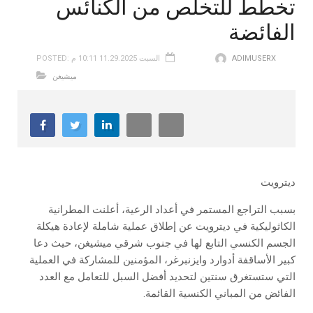
تخطّط للتخلّص من الكنائس
الفائضة
ADIMUSERX
POSTED: السبت 11.29.2025 10:11 م
ميشيغن
ديترويت
‬الفائض‭ ‬من‭ ‬المباني‭ ‬الكنسية‭ ‬القائمة‭.‬