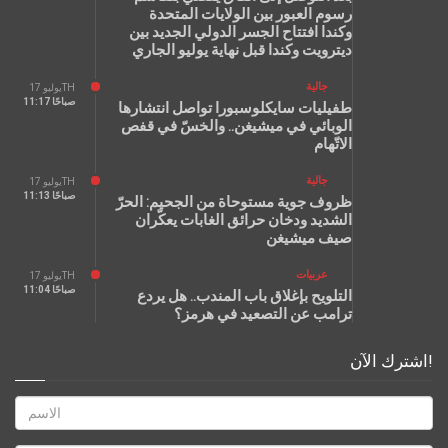
رسوم العبور بين الولايات المتحدة
وكندا افتتاح الجسر الدولي الجديد بين
ديترويت وكندا قبل نهاية يوليو الجاري
جالية
يوليو 17TH
11:17 صباحًا
طفيليات سايكلوسبورا تواصل انتشارها
الوبائي في ميشيغن.. والخسّ في قفص
الاتّهام
جالية
يوليو 17TH
11:13 صباحًا
ظروف جوية مستوحاة من الجحيم: الحرّ
الشديد ودخان حرائق الغابات يعكّران
صيف ميشيغن
عربيات
يوليو 17TH
11:04 صباحًا
التلويح بإغلاق باب المندب.. هل يردع
ترامب عن التصعيد في هرمز؟
اشترك الآن!