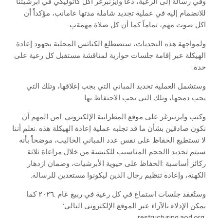
‬اكل‭ ‬صوت‭ ‬مهم،‭ ‬تماماً‭ ‬كما‭ ‬أن‭ ‬كل‭ ‬صلاة‭ ‬مهمةب‭. ‬
‬حدة‭.‬
‬يجب‭ ‬دمجها،‭ ‬وتلك‭ ‬التي‭ ‬يجب‭ ‬الاحتفاظ‭ ‬بها‭.‬
‬الكهنة،‭ ‬وإعادة‭ ‬تنظيم‭ ‬رجال‭ ‬الدين‭ ‬ليكونوا‭ ‬مستعدين‭ ‬للرسالة‭.‬
‬يمكن‭ ‬الإدلاء‭ ‬بالآراء‭ ‬عبر‭ ‬الموقع‭ ‬الإلكتروني‭ ‬التالي‭:
‬restructuring.aod.org‭.‬