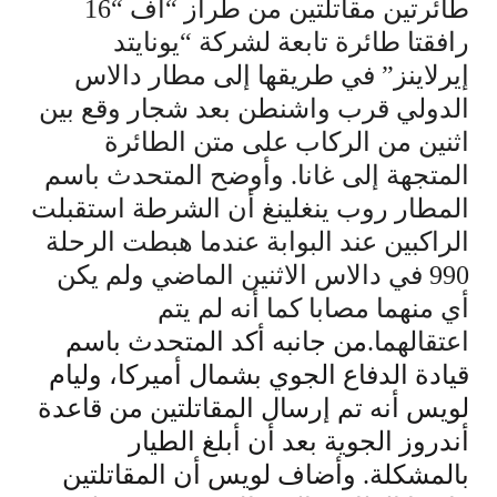
طائرتين مقاتلتين من طراز “أف “16
رافقتا طائرة تابعة لشركة “يونايتد
إيرلاينز” في طريقها إلى مطار دالاس
الدولي قرب واشنطن بعد شجار وقع بين
اثنين من الركاب على متن الطائرة
المتجهة إلى غانا. وأوضح المتحدث باسم
المطار روب ينغلينغ أن الشرطة استقبلت
الراكبين عند البوابة عندما هبطت الرحلة
990 في دالاس الاثنين الماضي ولم يكن
أي منهما مصابا كما أنه لم يتم
اعتقالهما.
من جانبه أكد المتحدث باسم
قيادة الدفاع الجوي بشمال أميركا، وليام
لويس أنه تم إرسال المقاتلتين من قاعدة
أندروز الجوية بعد أن أبلغ الطيار
بالمشكلة. وأضاف لويس أن المقاتلتين