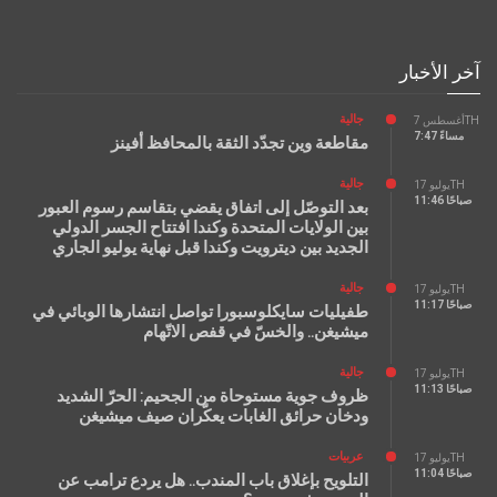
آخر الأخبار
جالية
أغسطس 7TH
7:47 مساءً
مقاطعة وين تجدّد الثقة بالمحافظ أفينز
جالية
يوليو 17TH
11:46 صباحًا
بعد التوصّل إلى اتفاق يقضي بتقاسم رسوم العبور
بين الولايات المتحدة وكندا افتتاح الجسر الدولي
الجديد بين ديترويت وكندا قبل نهاية يوليو الجاري
جالية
يوليو 17TH
11:17 صباحًا
طفيليات سايكلوسبورا تواصل انتشارها الوبائي في
ميشيغن.. والخسّ في قفص الاتّهام
جالية
يوليو 17TH
11:13 صباحًا
ظروف جوية مستوحاة من الجحيم: الحرّ الشديد
ودخان حرائق الغابات يعكّران صيف ميشيغن
عربيات
يوليو 17TH
11:04 صباحًا
التلويح بإغلاق باب المندب.. هل يردع ترامب عن