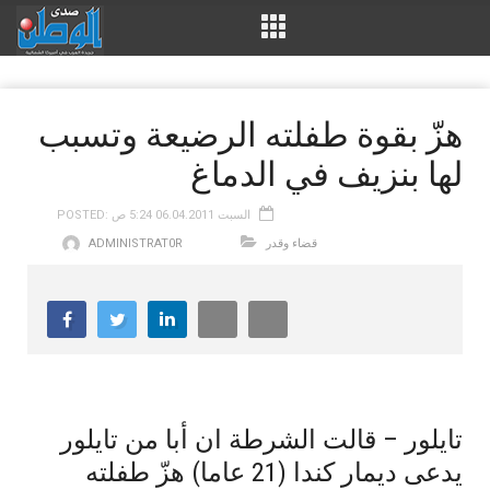
هزّ بقوة طفلته الرضيعة وتسبب
لها بنزيف في الدماغ
POSTED: السبت 06.04.2011 5:24 ص
قضاء وقدر
ADMINISTRAT0R
تايلور – قالت الشرطة ان أبا من تايلور
يدعى ديمار كندا (21 عاما) هزّ طفلته