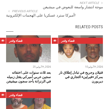
NEXT ARTICLE
موجة انتشار واسعة للبعوض في ميشيغن
PREVIOUS ARTICLE
أميركا سترد عسكريا على الهجمات الإلكترونية!
RELATED POSTS
قضاء وقدر
قضاء وقدر
يوليو 10TH, 2026
يوليو 25TH, 2026
قتيلان وجريح في تبادل إطلاق نار
بعد ثلاث سنوات على اختفائه
بمركز «فيرلين» التجاري في
سجين عربي أميركي يقتل زميله
ديربورن
في الزنزانة بأحد سجون ميشيغن
قضاء وقدر