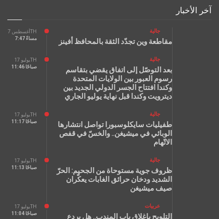
آخر الأخبار
جالية
أغسطس 7TH
7:47 مساءً
مقاطعة وين تجدّد الثقة بالمحافظ أفينز
جالية
يوليو 17TH
11:46 صباحًا
بعد التوصّل إلى اتفاق يقضي بتقاسم
رسوم العبور بين الولايات المتحدة
وكندا افتتاح الجسر الدولي الجديد بين
ديترويت وكندا قبل نهاية يوليو الجاري
جالية
يوليو 17TH
11:17 صباحًا
طفيليات سايكلوسبورا تواصل انتشارها
الوبائي في ميشيغن.. والخسّ في قفص
الاتّهام
جالية
يوليو 17TH
11:13 صباحًا
ظروف جوية مستوحاة من الجحيم: الحرّ
الشديد ودخان حرائق الغابات يعكّران
صيف ميشيغن
عربيات
يوليو 17TH
11:04 صباحًا
التلويح بإغلاق باب المندب.. هل يردع