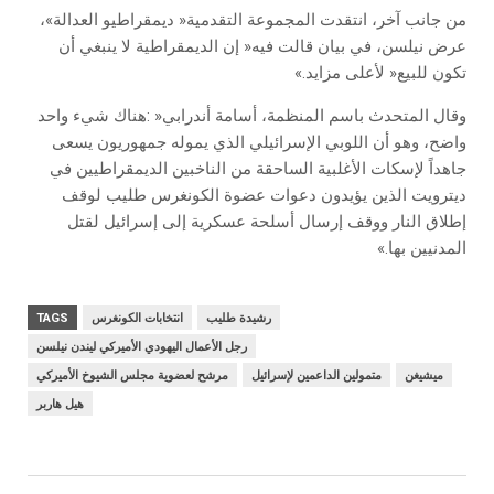
‬تكون‭ ‬للبيع‭ ‬‮«‬لأعلى‭ ‬مزايد‮»‬‭.‬
‬المدنيين‭ ‬بها‮»‬‭.‬
رشيدة طليب
انتخابات الكونغرس
TAGS
رجل الأعمال اليهودي الأميركي ليندن نيلسن
ميشيغن
متمولين‭ ‬الداعمين‭ ‬لإسرائيل
هيل هاربر