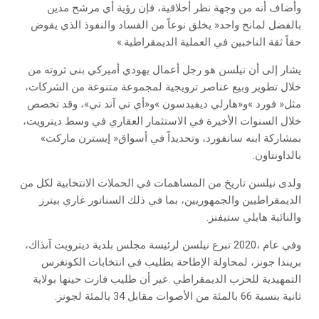
‬حقاً‭ ‬ثقة‭ ‬الناخبين‭ ‬في‭ ‬العملية‭ ‬الديمقراطية‮»‬‭.‬
‬بمشاركة‭ ‬ابنه‭ ‬سانفورد،‭ ‬وتحديداً‭ ‬في‭ ‬أسواق‭ ‬‮«‬إيسترن‭ ‬ماركت‮»‬‭
‬بالداونتاون‭.‬
‬والنائبة‭ ‬هايلي‭ ‬ستيفنز‭.‬
‬ثانية‭ ‬بنسبة‭ ‬66‭ ‬بالمئة‭ ‬من‭ ‬الأصوات‭ ‬مقابل‭ ‬34‭ ‬بالمئة‭ ‬لجونز‭.‬