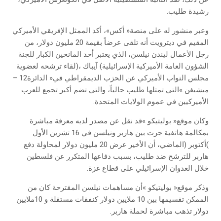
‬رشيدة‭ ‬طليب‭.‬
‬مجلس‭ ‬النواب‭ ‬الأميركي‭ ‬عن‭ ‬الحزب‭ ‬الديمقراطي‭ ‬في‭ ‬‮«‬الدائرة‭ ‬12–
‬الأميركيين‭ ‬في‭ ‬عموم‭ ‬الولايات‭ ‬المتحدة‭.‬
‬خلال‭ ‬العدوان‭ ‬الإسرائيلي‭ ‬على‭ ‬قطاع‭ ‬غزة‭.‬
‬دولار‭ ‬تذهب‭ ‬مباشرة‭ ‬لحملة‭ ‬هاربر‭.‬