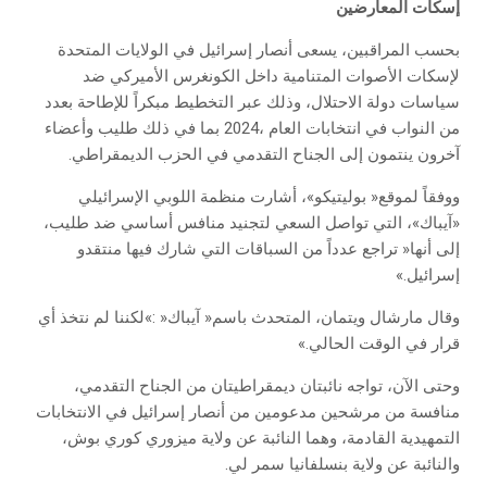
إسكات‭ ‬المعارضين
‬آخرون‭ ‬ينتمون‭ ‬إلى‭ ‬الجناح‭ ‬التقدمي‭ ‬في‭ ‬الحزب‭ ‬الديمقراطي‭.‬
‬إسرائيل‮»‬‭.‬
‬قرار‭ ‬في‭ ‬الوقت‭ ‬الحالي‮»‬‭.‬
‬والنائبة‭ ‬عن‭ ‬ولاية‭ ‬بنسلفانيا‭ ‬سمر‭ ‬لي‭.‬