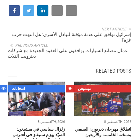
NEXT ARTICLE
إسرائيل توافق على هدنة مؤقتة لتبادل الأسرى: هل انتهت حرب
غزة؟
PREVIOUS ARTICLE
عمال مصانع السيارات يوافقون على العقود الجديدة مع شركات
ديترويت الثلاث
RELATED POSTS
ميشيغن
انتخابات
أغسطس 8TH, 2026
أغسطس 8TH, 2026
انطلاق مهرجان ديربورن الصيفي
زلزال سياسي في ميشيغن:
بنسخته الخامسة والأربعين
السيّد يهزم ستيفنز في أشرس