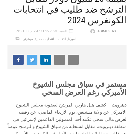
الترشح ضد طليب في انتخابات
الكونغرس 2024
ADIMUSERX
POSTED: السبت 11.25.2023 7:47 م
اميركا
,
انتخابات
,
انتخابات محلية
,
ميشيغن
‬الأميركي‭ ‬رغم‭ ‬العرض‭ ‬السخي
ديترويت –