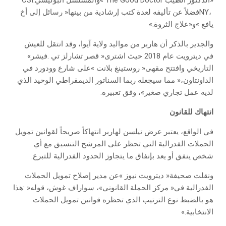
‬يافع‮»‬‭ ‬و«علاج‭ ‬الثروة‮»‬‭.‬
‬في‭ ‬ديترويت‭ ‬عام‭ ‬2018‭ ‬حيث‭ ‬اشترى‭ ‬‮«‬قصر‭ ‬تشارلز‭ ‬تي‭. ‬فيشر‮»‬‭
‬لديه‭ ‬عمل‭ ‬تجاري‭ ‬صغير‮»‬،‭ ‬وفق‭ ‬تعبيره‭.‬
انتهاك‭ ‬للقانون
‬شخص‭ ‬ينفق‭ ‬أو‭ ‬يعد‭ ‬بإنفاق‭ ‬ما‭ ‬يتجاوز‭ ‬الحدود‭ ‬الفدرالية‭ ‬للتبرع‭.‬
‬الانتخابية‮»‬‭.‬