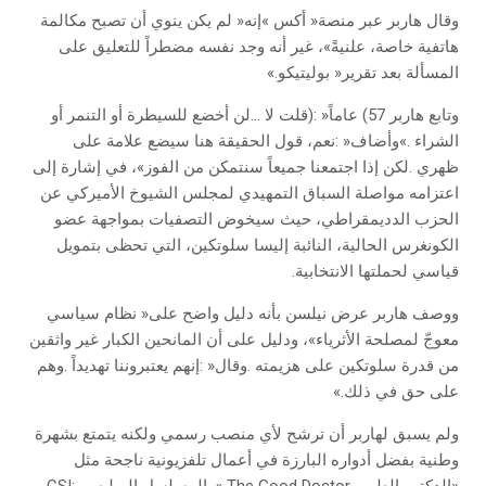
‬المسألة‭ ‬بعد‭ ‬تقرير‭ ‬‮«‬بوليتيكو‮»‬‭.‬
‬قياسي‭ ‬لحملتها‭ ‬الانتخابية‭.‬
‬على‭ ‬حق‭ ‬في‭ ‬ذلك‮»‬‭.‬
‬‮«‬الدكتور‭ ‬الطيب‮»‬‭ ‬The Good Doctor‭ ‬والمسلسل‭ ‬البوليسي‭ ‬CSI‭: