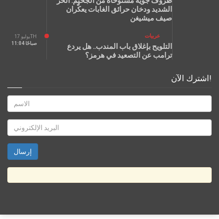
ظروف جوية مستوحاة من الجحيم: الحرّ
الشديد ودخان حرائق الغابات يعكّران
صيف ميشيغن
عربيات
يوليو 17TH
11:04 صباحًا
التلويح بإغلاق باب المندب.. هل يردع
ترامب عن التصعيد في هرمز؟
اشترك الآن!