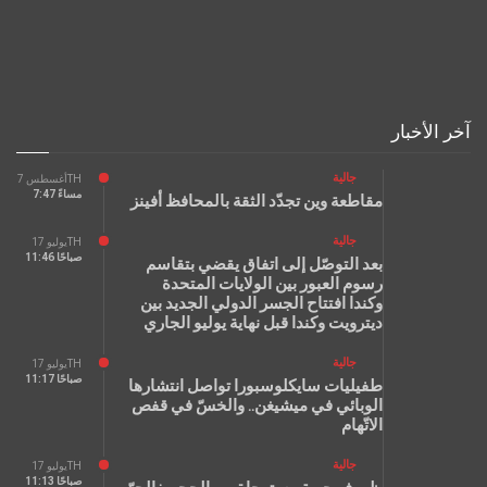
آخر الأخبار
جالية
أغسطس 7TH
7:47 مساءً
مقاطعة وين تجدّد الثقة بالمحافظ أفينز
جالية
يوليو 17TH
11:46 صباحًا
بعد التوصّل إلى اتفاق يقضي بتقاسم
رسوم العبور بين الولايات المتحدة
وكندا افتتاح الجسر الدولي الجديد بين
ديترويت وكندا قبل نهاية يوليو الجاري
جالية
يوليو 17TH
11:17 صباحًا
طفيليات سايكلوسبورا تواصل انتشارها
الوبائي في ميشيغن.. والخسّ في قفص
الاتّهام
جالية
يوليو 17TH
11:13 صباحًا