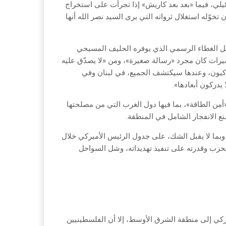
يلي، فيما «بعد بعد كاريش» إذا تجرأت على استخراج
خوّله استغلال ثرواته التي يرى السيد نصر الله أنها
 ظل الغطاء الرسمي الذي يوفره الحليف المسيحي
سيرات كان مجرد «رسالة صغيرة»، ومن «لا يصدّق عليه
يركيون، وعندها سيكتشف الجميع، في لبنان وفي
يدركون أبعادها».
من الطاقة»، بما فيها دول الغرب التي من مصلحتها
نع الانفجار الشامل في المنطقة.
وبما لا يقبل الشك، على جدول الرئيس الأميركي خلال
لحزب وقدرته على تنفيذ تهديداته، وشل السواحل
ركي إلى منطقة الشرق الأوسط، إلا أن الفلسطينيين