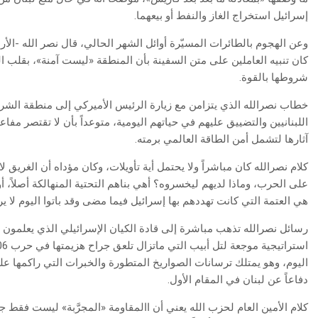
إسرائيل استخراج الغاز والنفط أو بيعهما.
وعن الهجوم بالطائرات المسيّرة أوائل الشهر الحالي، قال نصر الله -الأرب
كان تنبيه العاملين على متن السفينة بأن المنطقة «ليست آمنة»، بقلب 
شروطها بالقوة.
خطاب نصرالله الذي يتزامن مع زيارة الرئيس الأميركي إلى منطقة الشرق
اللبنانيين والتضييق عليهم في حياتهم اليومية، متوعداً بأن لا تقتصر مفا
آثارها لتشمل أمن الطاقة العالمي برمته.
كلام نصرالله كان مباشراً ولا يحتمل أية تأويلات، وكان مؤداه أن الغريق 
على الحرب، وماذا لديهم ليخسروه؟ أهي بناهم التحتية المنهالكة أصلاً، 
هي العتمة التي كانت تهددهم بها إسرائيل فيما مضى وقد باتوا اليوم لا يرو
رسائل نصرالله تذهب مباشرة إلى قادة الكيان الإسرائيلي الذي يعلمون ع
اليوم، وهو يمتلك ترسانات الصواريخ المتطورة والخبرات التي راكمها 
دفاعاً عن لبنان في المقام الأول.
كلام الأمين العام لحزب الله يعني أن االمقاومة «المجرَّبة» ليست فقط 