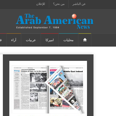
عن الناشر
من نحن؟
للإعلان
محليات
اميركا
عربيات
آراء
ق