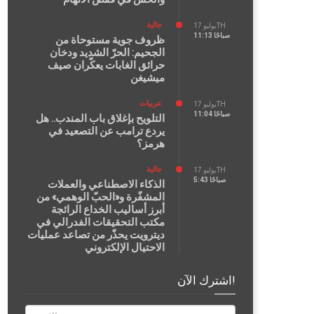
جالية
يوليو 17TH
11:13 صباحًا
ظروف جوية مستوحاة من
الجحيم: الحرّ الشديد ودخان
حرائق الغابات يعكّران صيف
ميشيغن
عربيات
يوليو 17TH
11:04 صباحًا
التلويح بإغلاق باب المندب.. هل
يردع ترامب عن التصعيد في
هرمز؟
جالية
يوليو 17TH
5:43 صباحًا
الذكاء الاصطناعي والعملات
المشفّرة و«الحبّ الوهمي» من
أبرز أساليب الخداع الرائجة
مكتب التحقيقات الفدرالي في
ديترويت يحذّر من تصاعد عمليات
الاحتيال الإلكتروني
اشترك الآن!