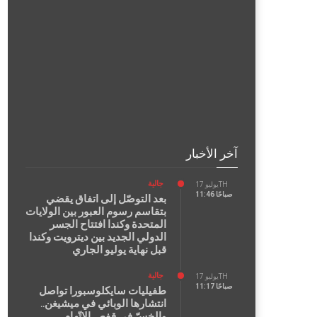
آخر الأخبار
جالية
يوليو 17TH
11:46 صباحًا
بعد التوصّل إلى اتفاق يقضي
بتقاسم رسوم العبور بين الولايات
المتحدة وكندا افتتاح الجسر
الدولي الجديد بين ديترويت وكندا
قبل نهاية يوليو الجاري
جالية
يوليو 17TH
11:17 صباحًا
طفيليات سايكلوسبورا تواصل
انتشارها الوبائي في ميشيغن..
والخسّ في قفص الاتّهام