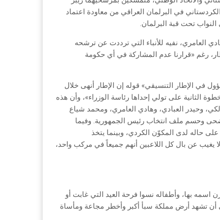
ني والاتحاد الوطني، متمسكَين بمرشحَيهما ريبر
 الكردستاني في البرلمان العراقي من معاودة اعتماد
ادي العامري، نفيه للأنباء التي ترددت عن ترشحه
ار، رغم «قرارنا عدم المشاركة في أي حكومة
ول في الإطار التنسيقي» قوله إن الإطار أنهى خلال
ة الثانية على تولي إحداها رئاسة الوزراء»، وأن هذه
، وحيدر العبادي، وهادي العامري، ومحمد شياع
أضحى وحسم ملف انتخاب رئيس الجمهورية. وفيما
ى حاله لدى المكوّن الكردي، وبينما يتخذ
ا يغيب عن بال كل اللاعبين أنهم جميعاً في مركب واحد،
 اسمه بها، وأطفاله نسوا فرحة العيد التي غابت أو
لى أن تشهد أرض مملكة سبأ أكبر وأخطر مجاعة ومأساة