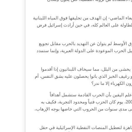
عاء الماضي- إن الهدف من تحليقها فوق المياه اللبنانية
الطاولة على العالم كله، في حين أرادت إسرائيل فرض
 الأوسط لم يتوانَ عن التهديد بالحرب مقابل تجويع
عيل الحرب الموعودة على الدولة العبرية، وإنما ستمدد
لا يخشى من البلل، مما سيخاف اللبنانيون إذا أقدموا
أو رغيف الخبز الذي باتوا يحصلون عليه بشق النفس، أم
ن الكهرباء إلا ما ندر؟
لم اليقين بأن الحرب القادمة ستشمل أهدافاً
استراتيجية موجعة لتل أبيب التي ماتزال تلعق جراح هزيمتها في حرب 2006، يوم كان الحزب فتياً ومحدود التجربة، فكيف به
على مدى سنوات من الحروب التي خاضها بوجه الإرهاب،
جاهزة لتعطيل المنصات النفطية الإسرائيلية في حقل