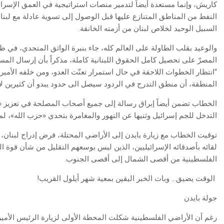
كاريش، وإنما مستعدة أيضاً لتدمير منصات استراتيجية في العمق الإسرائ
النفط من المناطق المتنازع عليها قبل الوصول إلى تسوية عادلة مع لبنان ت
السبيل الوحيد لخلاص لبنان من أزمته الخانقة.
والوعيد بقلب الطاولة على العالم كله، جاء بنبرة الواثق المتحدي، في
المصرّ على تحصيل كامل الحقوق اللبنانية كاملة، مذكراً بأن إرسال الم
“انتظار الخطوات اللاحقة في حال استمرار تعنّت العدو، ومن خلفه الأم
المنطقة، أن منطق التدرج في الردود سيصل الى حدود يبدو أن كثيرين لا 
الخطاب تضمن أيضاً إبراق رسالة إلى جميع أصحاب المصلحة في تعزيز «أ
التدخل للجم إسرائيل وثنيها عن التهور والمغامرة بتحدي «حزب الله»، لم
توقيت الخطاب مع زيارة بايدن إلى الأراضي المحتلة، فرض إدراج لبنان، 
لقائه بأصدقائه الإسرائيليين، الذين ليس بوسعهم التقليل من شأن قوة ا
الفلسطينية من أقصى الشمال إلى أقصى الجنوب.
الوقت يضيق… وبات الخبر اليقين بمعية شهر أيلول القريب!
جولة بايدن
رغم أن الأراضي الفلسطينية شكلت المحطة الأولى لزيارة الرئيس الأمي