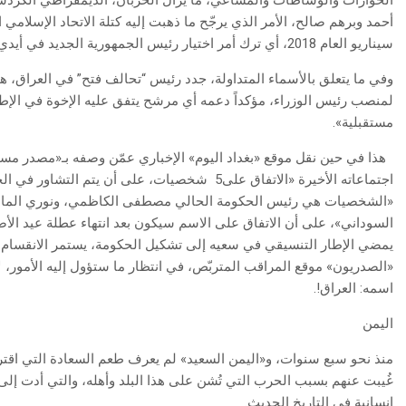
الحوارات والوساطات والمساعي، ما يزال الحزبان، الديمقراطي الكردستا
أحمد وبرهم صالح، الأمر الذي يرجّح ما ذهبت إليه كتلة الاتحاد الإسلامي
سيناريو العام 2018، أي ترك أمر اختيار رئيس الجمهورية الجديد في أيدي النواب تحت قبة البرلمان.
وفي ما يتعلق بالأسماء المتداولة، جدد رئيس “تحالف فتح” في العراق، ه
لمنصب رئيس الوزراء، مؤكداً دعمه أي مرشح يتفق عليه الإخوة في الإط
مستقبلية».
هذا في حين نقل موقع «بغداد اليوم» الإخباري عمّن وصفه بـ«مصدر مسؤ
اجتماعاته الأخيرة «الاتفاق على5
شخصيات، على أن يتم التشاور في الخطو
«الشخصيات هي رئيس الحكومة الحالي مصطفى الكاظمي، ونوري المالكي
السوداني»، على أن الاتفاق على الاسم سيكون بعد انتهاء عطلة عيد ال
يمضي الإطار التنسيقي في سعيه إلى تشكيل الحكومة، يستمر الانقسام عل
«الصدريون» موقع المراقب المتربّص، في انتظار ما ستؤول إليه الأمور، ل
اسمه: العراق!.
اليمن
منذ نحو سبع سنوات، و«اليمن السعيد» لم يعرف طعم السعادة التي اقترن
غُيبت عنهم بسبب الحرب التي تُشن على هذا البلد وأهله، والتي أدت إ
إنسانية في التاريخ الحديث.