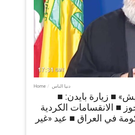
دنيا الناس
Home
■ لبنان: حزب الله إلى «ما بعد بعد كاريش» ■ زيارة بايدن:
وز ■ الانقسامات الكردية
ة في العراق ■ عيد «غير