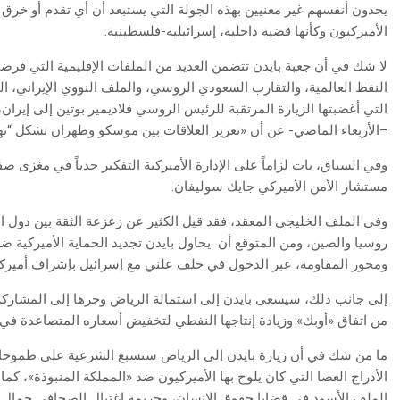
يجدون أنفسهم غير معنيين بهذه الجولة التي يستبعد أن أي تقدم أو خرق
الأميركيون وكأنها قضية داخلية، إسرائيلية-فلسطينية.
لا شك في أن جعبة بايدن تتضمن العديد من الملفات الإقليمية التي فرضته
النفط العالمية، والتقارب السعودي الروسي، والملف النووي الإيراني، ال
التي أغضبتها الزيارة المرتقبة للرئيس الروسي فلاديمير بوتين إلى إيران،
–الأربعاء الماضي- عن أن «تعزيز العلاقات بين موسكو وطهران تشكل “تهدي
وفي السياق، بات لزاماً على الإدارة الأميركية التفكير جدياً في مغزى ص
مستشار الأمن الأميركي جايك سوليفان.
وفي الملف الخليجي المعقد، فقد قيل الكثير عن زعزعة الثقة بين دول الخ
روسيا والصين، ومن المتوقع أن
يحاول بايدن تجديد الحماية الأميركية 
ومحور المقاومة، عبر الدخول في حلف علني مع إسرائيل بإشراف أميرك
إلى جانب ذلك، سيسعى بايدن إلى استمالة الرياض وجرها إلى المشاركة
من اتفاق «أوبك» وزيادة إنتاجها النفطي لتخفيض أسعاره المتصاعدة في
ما من شك في أن زيارة بايدن إلى الرياض ستسبغ الشرعية على طموحات 
الأدراج العصا التي كان يلوح بها الأميركيون ضد «المملكة المنبوذة»، ك
الملف الأسود في قضايا حقوق الإنسان، وجريمة اغتيال الصحافي جمال خاش