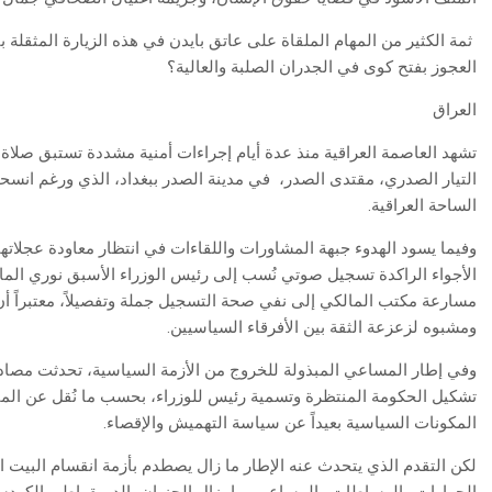
ثمة الكثير من المهام الملقاة على عاتق بايدن في هذه الزيارة المثقلة 
العجوز بفتح كوى في الجدران الصلبة والعالية؟
العراق
تشهد العاصمة العراقية منذ عدة أيام إجراءات أمنية مشددة تستبق صلاة
التيار الصدري، مقتدى الصدر،
في مدينة الصدر ببغداد، الذي ورغم انسحاب 
الساحة العراقية.
وفيما يسود الهدوء جبهة المشاورات واللقاءات في انتظار معاودة عجلاتها
الأجواء الراكدة تسجيل صوتي نُسب إلى رئيس الوزراء الأسبق نوري المالك
مسارعة مكتب المالكي إلى نفي صحة التسجيل جملة وتفصيلاً، معتبراً أن 
ومشبوه لزعزعة الثقة بين الأفرقاء السياسيين.
وفي إطار المساعي المبذولة للخروج من الأزمة السياسية، تحدثت مصاد
تشكيل الحكومة المنتظرة وتسمية رئيس للوزراء، بحسب ما نُقل عن المال
المكونات السياسية بعيداً عن سياسة التهميش والإقصاء.
لكن التقدم الذي يتحدث عنه الإطار ما زال يصطدم بأزمة انقسام البيت