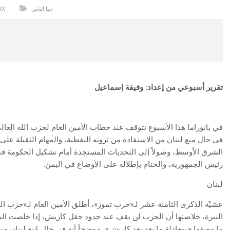
دنيا الناس
RX
تقرير أسبوعي من إعداد: وفيقة إسماعيل
في بانوراما هذا الأسبوع نتوقف عند خطاب الأمين العام لحزب الله العالي
في حال منع لبنان من الاستفادة من ثروته النفطية، والمهام الثقيلة على 
الشرق الأوسط، وصولاً إلى التحديات المستجدة أمام تشكيل الحكومة في
رئيس الجمهورية، والختام بإطلالة على الأوضاع في اليمن.
لبنان
عشيّة الذكرى الثامنة عشر لـ«حرب تموز»، أطلق الأمين العام لـ«حزب الل
النبرة، خلاصتها أن الحزب لن يقف عند حدود حقل كاريش، إذا خلصت الم
ما وصفها «بمعادلة ما بعد بعد كاريش»، موضحاً أنه في حال مُنع لبنان من