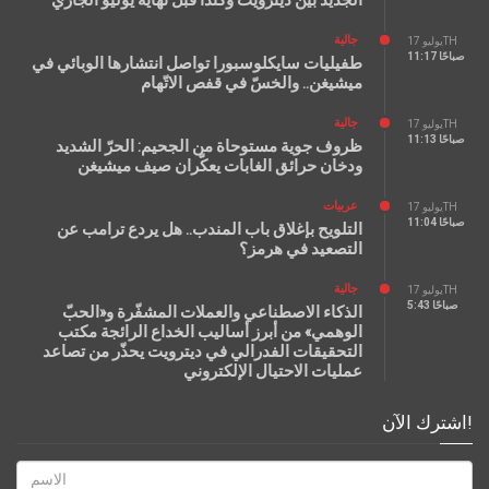
الجديد بين ديترويت وكندا قبل نهاية يوليو الجاري
جالية
يوليو 17TH
11:17 صباحًا
طفيليات سايكلوسبورا تواصل انتشارها الوبائي في
ميشيغن.. والخسّ في قفص الاتّهام
جالية
يوليو 17TH
11:13 صباحًا
ظروف جوية مستوحاة من الجحيم: الحرّ الشديد
ودخان حرائق الغابات يعكّران صيف ميشيغن
عربيات
يوليو 17TH
11:04 صباحًا
التلويح بإغلاق باب المندب.. هل يردع ترامب عن
التصعيد في هرمز؟
جالية
يوليو 17TH
5:43 صباحًا
الذكاء الاصطناعي والعملات المشفّرة و«الحبّ
الوهمي» من أبرز أساليب الخداع الرائجة مكتب
التحقيقات الفدرالي في ديترويت يحذّر من تصاعد
عمليات الاحتيال الإلكتروني
اشترك الآن!