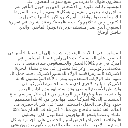
ينتظرون طوال ما يقرب من سبع سنوات للحصول على
الجنسية.وقالت «كير» إن الأشخاص الذين يواجهون التأخير هم
مهاجرون شرعيون ومقيمون بشكل قانوني، والتزموا بالشروط
اللازمة ليصبحوا مواطنين أميركيين، لكن التأخيرات تحول بين
الكثيرين وبين عائلاتهم.وكانت منظمة «كير» قد أشارت في تقريرها
السنوي، الذي صدر منتصف حزيران (يونيو) الماضي، والذي
يناقش أوضاع
المسلمين في الولايات المتحدة، أشارت إلى أن قضايا التأخير في
الحصول على الجنسية كانت على رأس قضايا المسلمين في
أميركا في عام 6002.
الجيش والجنسية
وفي سياق متصل، أدى
مكسيكي وكولومبي وعراقية مجندون في سلاح مشاة البحرية
الاميركية (المارينز) قسم الولاء للدستور الاميركي، فيما حمل كل
منهم علم الولايات المتحدة بيد ونص «الآباء المؤسسون للامة
الاميركية» باليد الاخرى لدى منحهم الجنسية الأميركية في
واشنطن الأسبوع الماضي. وقد استقبلهم مدير ادارة الهجرة
والجنسية ايميليو غونزاليس المجنس من قبل، خلال مراسم لمنح
الجنسيات إلى 42 أميركياً جديداً مهاجرين من 41 بلداً معظمهم
جنود. وقال في الحفل «اصبحتم أعضاء في أكبر ناد حصري في
العالم. لقد قبلتم بالدفاع عن مبادئ أكبر بلد في العالم منذ 032
عاما». وعندما يلتحق المهاجرون النظاميون الذين يحملون
«البطاقة» الخضراء بالجيش امتياز الحصول على الجنسية بشكل
أسرع من الآخرين اذا تقدموا بطلب التجنس، لأنهم يخدمون «في