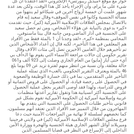
حوار مع موقع «ميديل ريبورتس» الإلكتروني «لقد اعتقدنا أن كل
شيء على ما يرام، وأن الإجراء يأخذ كل هذا الوقت، ولكن بعد عدة
شهور علمت أن خمسة أزواج آخرين في شيكاغو لم ينتهوا من
مسألة الجنسية وكانوا في نفس الموقف».وقال سعيد إنه قام
بالاتصال بمجلس العلاقات الإسلامية الأميركية (كير)، حيث تقدمت
«كير» بدعوى بالنيابة عن هؤلاء الأشخاص، ومن ثم حصل سعيد
على الجنسية في آذار الماضي.ومن جانبه قال بيتا ماستوفي،
المحامي بمنظمة «كير»، «لقد وجدنا أن 1 بالمئة فقط من الأفراد
هم المعلقين في هذا التأخير»، لكنه قال إن أعداد الأشخاص الذين
تم تأخيرهم خلال العامين الأخيرين تصل إلى مئات الآلاف.وقال
تقرير حكومي إن حالات مراجعة الأسماء التي يقوم بها الـ«أف بي
آي» حتى أيار (مايو) من العام الجاري وصلت إلى 923 ألف و061
حالة معلقة، وأن نسبة من انتظر منهم لفترة تزيد عن 09 يوما بلغ
46 بالمئة.ويعترف التقرير الحكومي بالعبء الذي تمثله عملية
التأخير على المتقدمين، بما في ذلك خسارة الوظيفة والصعوبة
في الحصول على رخصة قيادة، أو الحصول على قروض ائتمانية أو
قروض للدراسة، ولهذا فقد أوصى التقرير بجعل عملية الحصول
على الجنسية أكثر انسيابية.هذا وتقول تقارير أعدتها منظمات
عربية وإسلامية أميركية إن الحكومة الأميركية تقوم بشكل غير
قانوني بتأخير طلبات الحصول على الجنسية التي يتقدم بها
المهاجرون من خلال التمييز ضد الأفراد الذين تعتقد أنهم مسلمون،
كما تخضعهم لسلسلة لا نهائية من المراجعات الأمنية.حيث دعا
فرع مجلس العلاقات الإسلامية الأميركية (كير) في ولايتي فرجينيا
وميريلاند أوائل الشهر الجاري هيئة الجنسية والهجرة ووزارة الأمن
الداخلي إلى الإسراع في النظر في قضايا المسلمين الذين