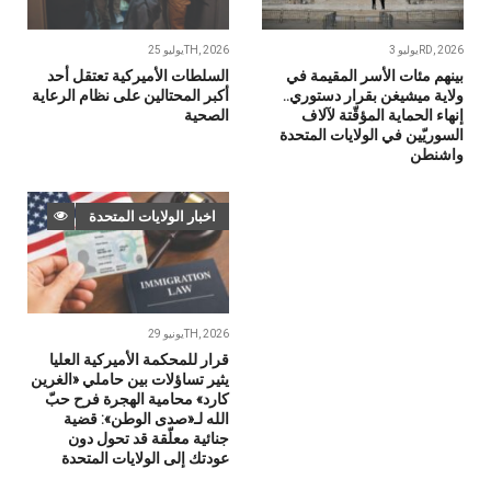
يوليو 3RD, 2026
يوليو 25TH, 2026
بينهم مئات الأسر المقيمة في
السلطات الأميركية تعتقل أحد
ولاية ميشيغن بقرار دستوري..
أكبر المحتالين على نظام الرعاية
إنهاء الحماية المؤقّتة لآلاف
الصحية
السوريّين في الولايات المتحدة
واشنطن
اخبار الولايات المتحدة
يونيو 29TH, 2026
قرار للمحكمة الأميركية العليا
يثير تساؤلات بين حاملي «الغرين
كارد» محامية الهجرة فرح حبّ
الله لـ«صدى الوطن»: قضية
جنائية معلّقة قد تحول دون
عودتك إلى الولايات المتحدة