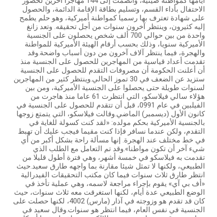
أيامها كمواطنة صينية، وانضمت إلى 144 مهاجرا آخرين لحضور
الاحتفال بأداء القسم، وتسليم بطاقة الإقامة الدائمة، والحصول
على شهادة تعترف بها رسميا كمواطنة أميركية، وهو حلم يطمح
إليه كثيرون، وينتظر آخرون سنوات من أجل تحقيقه. وتعد زانغ
واحدة من بين حوالي 700 ألف شخص يحصلون على الجنسية
الأميركية سنويا، وذلك بحسب أرقام الهيئة الأميركية للمواطنة
والهجرة، فيما ينتظر آلاف آخرون من دون أسباب واضحة.وقد
تقدمت أعداد قياسية من المهاجرين للحصول على الجنسية منذ
أن أعلنت الحكومة أن مصروفات التقدم للحصول على الجنسية
ستزيد عن الضعف في 30 تموز الحالي.وينتظر كثير من المهاجرين
لسنوات طويلة حتى يحصلوا على الجنسية الأميركية، ومن بين
هؤلاء سالي فيلاسكو، التي انتظرت 61 عاما منذ هاجرت من
الفيلبين في عام 0991، قبل أن تتقدم للحصول على الجنسية في
كانون الأول (ديسمبر) الماضي.وقالت فيلاسكو، التي يتمتع زوجها
بالجنسية الأميركية بحكم مولده: «لقد كنت كسولة للغاية في
التقدم، ولكن عندما نسافر فإذا كنت مقيما فيجب عليك أن تهبط
في خط مختلف عند الهجرة. إنها مسألة راحة بشكل أكبر من أي
شيء آخر أن تكون مواطنا».وقد تم التعامل مع الطلب الذي
تقدمت به فيلاسكو في خمسة أشهر، وهي فترة أطول قليلا من
الطبيعي، ولكنها لا تمثل شيئا مقارنة بما واجهه طارق سعيد.حيث
انتظر طارق ثلاث سنوات فيما كان مكتب التحقيقات الفيدرالية
«أف بي آي» يقوم بإجراء مراجعة لاسمه، وهي عملية تأخذ في
الوضع الطبيعي عدة أيام، لكنها استغرقت معه ثلاث سنوات، حيث
كان قد تقدم هو وزوجته في آذار (مارس) 4002، لكنها حصلت على
الجنسية في نفس العام، فيما انتظر هو سنوات.وقال سعيد في