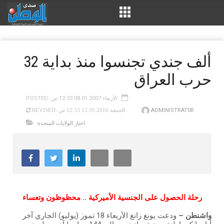
32 ألف جندي تجنسوا منذ بداية
حرب العراق
POSTED: الأربعاء 08.01.2007 12:33 ص
ADMINISTRAT0R
REVISED: الجمعة 12.30.2016 12:33 ص
اخبار الولايات المتحدة
رحلة الحصول على الجنسية الأميركية .. محظوظون وتعساء
واشنطن –
ودعت يونغ زانغ الأربعاء 18 تموز (يوليو) الجاري آخر