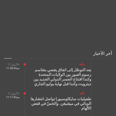
آخر الأخبار
جالية
يوليو 17TH
11:46 صباحًا
بعد التوصّل إلى اتفاق يقضي بتقاسم
رسوم العبور بين الولايات المتحدة
وكندا افتتاح الجسر الدولي الجديد بين
ديترويت وكندا قبل نهاية يوليو الجاري
جالية
يوليو 17TH
11:17 صباحًا
طفيليات سايكلوسبورا تواصل انتشارها
الوبائي في ميشيغن.. والخسّ في قفص
الاتّهام