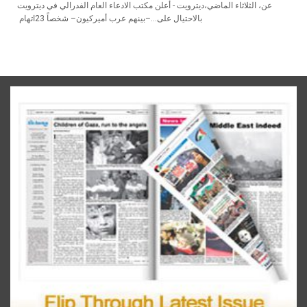
ديترويت - أعلن‭ ‬مكتب‭ ‬الادعاء‭ ‬العام‭ ‬الفدرالي‭ ‬في‭ ‬ديترويت،‭ ‬الثلاثاء‭ ‬الماضي،‭ ‬عن‭
‬اتهام‭ ‬23‭ ‬شخصاً‭ ‬–بينهم‭ ‬عرب‭ ‬أميركيون–‭ ‬بالاحتيال‭ ‬على‭...