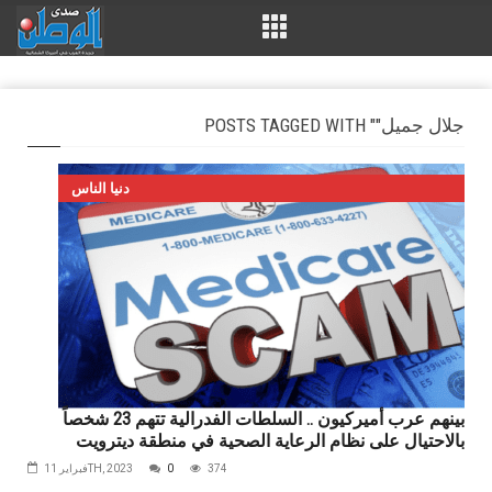
POSTS TAGGED WITH "جلال‭ ‬جميل‭"
دنيا الناس
بينهم عرب أميركيون .. السلطات الفدرالية تتهم 23 شخصاً
بالاحتيال على نظام الرعاية الصحية في منطقة ديترويت
374
0
فبراير 11TH, 2023