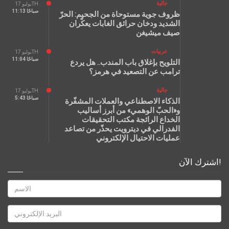
جالية
يوليو 17TH
11:13 صباحًا
ظروف جوية مستوحاة من الجحيم: الحرّ
الشديد ودخان حرائق الغابات يعكّران
صيف ميشيغن
عربيات
يوليو 17TH
11:04 صباحًا
التلويح بإغلاق باب المندب.. هل يردع
ترامب عن التصعيد في هرمز؟
جالية
يوليو 17TH
5:43 صباحًا
الذكاء الاصطناعي والعملات المشفّرة
و«الحبّ الوهمي» من أبرز أساليب
الخداع الرائجة مكتب التحقيقات
الفدرالي في ديترويت يحذّر من تصاعد
عمليات الاحتيال الإلكتروني
اشترك الآن!