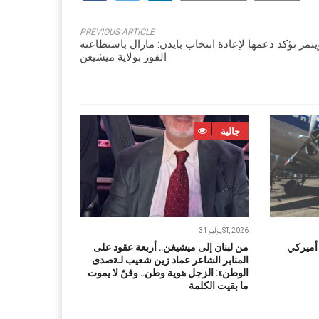
PREVIOUS ARTICLE
يتمر تؤكد دعمها لإعادة انتخاب بايدن: مازال باستطاعته
الفوز بولاية ميشيغن
جالية
يوليو 31ST, 2026
 أميركي
من لبنان إلى ميشيغن.. أربعة عقود على
المنابر الشاعر عماد زين شعيب لـ«صدى
الوطن»: الزجل هوية وطن.. وفنّ لا يموت
ما بقيت الكلمة