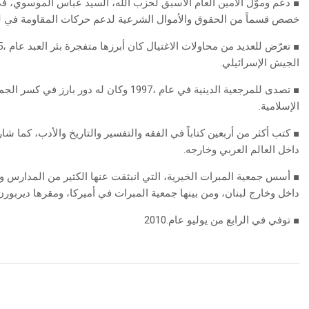
■
‬خصص‭ ‬قسماً‭ ‬من‭ ‬الحقوق‭ ‬والأموال‭ ‬الشرعية‭ ‬لدعم‭ ‬حركات‭ ‬المقاومة‭ ‬في‭ ‬لبنان‭ ‬وفلسطين‭.‬
■
‬الجيش‭ ‬الإسرائيلي‭.‬
■
‬الإسلامية‭.‬
■
‬داخل‭ ‬العالم‭ ‬العربي‭ ‬وخارجه‭.‬
■
‬داخل‭ ‬وخارج‭ ‬لبنان،‭ ‬ومن‭ ‬بينها‭ ‬جمعية‭ ‬المبرات‭ ‬في‭ ‬أميركا،‭ ‬ومقرها‭ ‬ديربورن‭.‬
■
‭ ‬توفي‭ ‬في‭ ‬الرابع‭ ‬من‭ ‬يوليو‭ ‬عام‭ ‬2010‭.‬