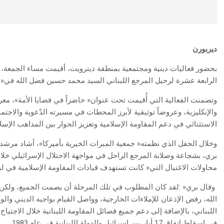
ديربورن‭
‬
‬الرابعة‭ ‬عشرة‭ ‬لرحيل‭ ‬المرجع‭ ‬اللبناني‭ ‬السيد‭ ‬محمد‭ ‬حسين‭ ‬فضل‭ ‬الله‭ ‬في‭ ‬‮«‬المركز‭ ‬الإسلامي‭ ‬في‭ ‬أميركا‮»‬‭ ‬بمدينة‭ ‬ديربورن‭.‬
‬الاستثنائي‭ ‬في‭ ‬دعم‭ ‬المقاومة‭ ‬الإسلامية‭ ‬وتعزيز‭ ‬الحوار‭ ‬بين‭ ‬المذاهب‭ ‬الإسلامية‭ ‬والأديان‭ ‬السماوية‭.‬
‬محاولات‭ ‬الاغتيال‭ ‬التي‭ ‬‮«‬كانت‭ ‬تستهدف‭ ‬قيادات‭ ‬المقاومة‭ ‬الإسلامية‭ ‬في‭ ‬لبنان‮»‬‭.‬
‬في‭ ‬إسقاط‭ ‬اتفاق‭ ‬17‭ ‬أيار‭ ‬بين‭ ‬إسرائيل‭ ‬والدولة‭ ‬اللبنانية‭ ‬في‭ ‬عام‭ ‬1983‭.‬