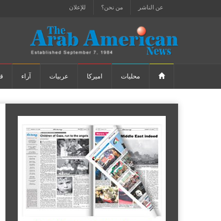
عن الناشر
من نحن؟
للإعلان
محليات
اميركا
عربيات
آراء
ق