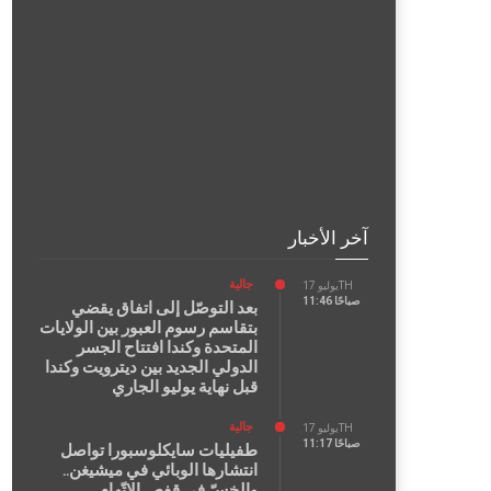
آخر الأخبار
جالية
يوليو 17TH
11:46 صباحًا
بعد التوصّل إلى اتفاق يقضي
بتقاسم رسوم العبور بين الولايات
المتحدة وكندا افتتاح الجسر
الدولي الجديد بين ديترويت وكندا
قبل نهاية يوليو الجاري
جالية
يوليو 17TH
11:17 صباحًا
طفيليات سايكلوسبورا تواصل
انتشارها الوبائي في ميشيغن..
والخسّ في قفص الاتّهام