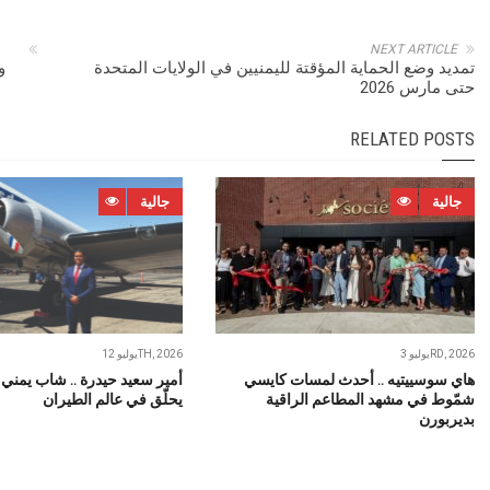
NEXT ARTICLE
تمديد وضع الحماية المؤقتة لليمنيين في الولايات المتحدة
و
حتى مارس 2026
RELATED POSTS
جالية
جالية
يوليو 3RD, 2026
يوليو 12TH, 2026
هاي سوسييتيه .. أحدث لمسات كايسي
أمير سعيد حيدرة .. شاب يمني
شمّوط في مشهد المطاعم الراقية
يحلّق في عالم الطيران
بديربورن