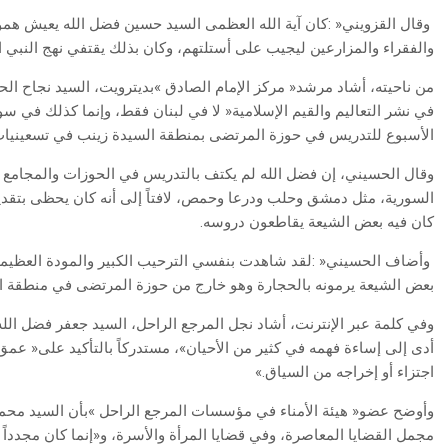
‬والفقراء‭ ‬والمزارعين‭ ‬ليجيب‭ ‬على‭ ‬أستلتهم،‭ ‬وكان‭ ‬بذلك‭ ‬يقتفي‭ ‬نهج‭ ‬النبي‭ ‬الأكرم‮»‬‭.‬
‬الأسبوع‭ ‬للتدريس‭ ‬في‭ ‬حوزة‭ ‬المرتضى‭ ‬بمنطقة‭ ‬السيدة‭ ‬زينب‭ ‬في‭ ‬تسعينيات‭ ‬القرن‭ ‬الماضي‮»‬‭.‬
‬كان‭ ‬فيه‭ ‬بعض‭ ‬الشيعة‭ ‬يقاطعون‭ ‬دروسه‭.‬
‬بعض‭ ‬الشيعة‭ ‬يرمونه‭ ‬بالحجارة‭ ‬وهو‭ ‬خارج‭ ‬من‭ ‬حوزة‭ ‬المرتضى‭ ‬في‭ ‬منطقة‭ ‬السيدة‭ ‬زينب‭ ‬بدمشق‮»‬‭.‬
‬اجتزاء‭ ‬أو‭ ‬إخراجه‭ ‬من‭ ‬السياق‮»‬‭.‬