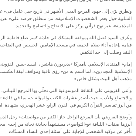
‬المذهبية‮»‬،‭ ‬عبر‭ ‬نهج‭ ‬قرآني‭ ‬يركز‭ ‬على‭ ‬الانفتاح‭ ‬والتسامح‭ ‬والتجديد‭.‬
‬النقد‭ ‬وصلت‭ ‬إلى‭ ‬حد‭ ‬التكفير‭.‬
‬مذهب‭ ‬أهل‭ ‬البيت‭ ‬بشكل‭ ‬خاص‮»‬‭.‬‭ ‬
‬من‭ ‬أبرز‭ ‬تفاسير‭ ‬القرآن‭ ‬الكريم‭ ‬في‭ ‬القرن‭ ‬الرابع‭ ‬عشر‭ ‬الهجري،‭ ‬بشهادة‭ ‬العديد‭ ‬من‭ ‬أعلام‭ ‬ورجال‭ ‬الدين‭ ‬المسلمين‭.‬
‬تأخر‭ ‬عن‭ ‬موكبه‭ ‬الشخصي‭ ‬للإجابة‭ ‬على‭ ‬أسئلة‭ ‬إحدى‭ ‬النساء‭ ‬المسنّات‭.‬