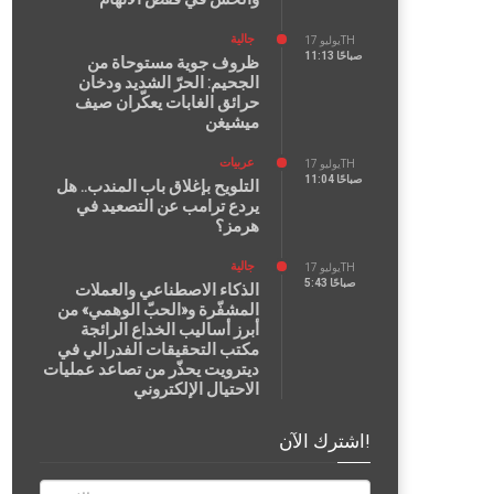
جالية
يوليو 17TH
11:13 صباحًا
ظروف جوية مستوحاة من
الجحيم: الحرّ الشديد ودخان
حرائق الغابات يعكّران صيف
ميشيغن
عربيات
يوليو 17TH
11:04 صباحًا
التلويح بإغلاق باب المندب.. هل
يردع ترامب عن التصعيد في
هرمز؟
جالية
يوليو 17TH
5:43 صباحًا
الذكاء الاصطناعي والعملات
المشفّرة و«الحبّ الوهمي» من
أبرز أساليب الخداع الرائجة
مكتب التحقيقات الفدرالي في
ديترويت يحذّر من تصاعد عمليات
الاحتيال الإلكتروني
اشترك الآن!